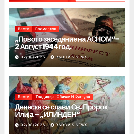
Вести
Времеплов
„Првото заседание на АСНОМ“-
2 Август 1944 год.
02/08/2026
RADOVIS NEWS
Вести
Традиција, Обичаи И Култура
Денеска се слави Св. Пророк
Илија – „ИЛИНДЕН“
02/08/2026
RADOVIS NEWS