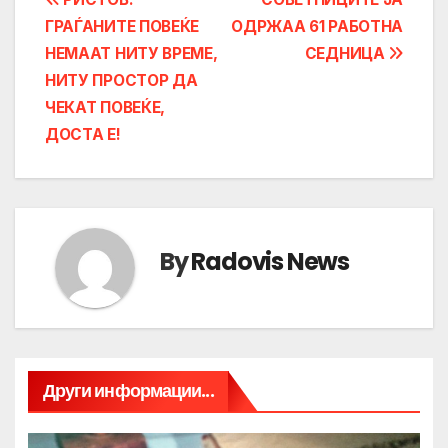
Post
ГРАЃАНИТЕ ПОВЕЌЕ
ОДРЖАА 61 РАБОТНА
navigation
НЕМААТ НИТУ ВРЕМЕ,
СЕДНИЦА
НИТУ ПРОСТОР ДА
ЧЕКАТ ПОВЕЌЕ,
ДОСТА Е!
By
Radovis News
Други информации...