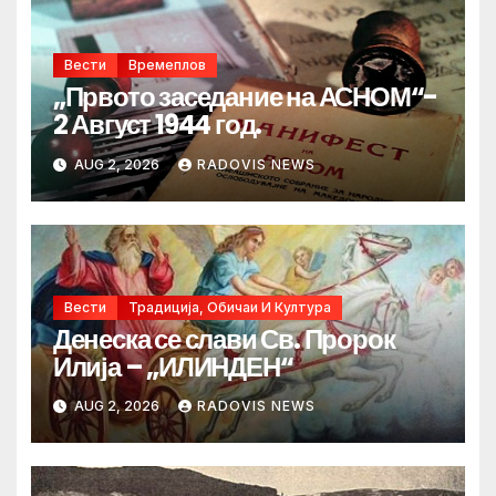
Вести
Времеплов
„Првото заседание на АСНОМ“-
2 Август 1944 год.
AUG 2, 2026
RADOVIS NEWS
Вести
Традиција, Обичаи И Култура
Денеска се слави Св. Пророк
Илија – „ИЛИНДЕН“
AUG 2, 2026
RADOVIS NEWS