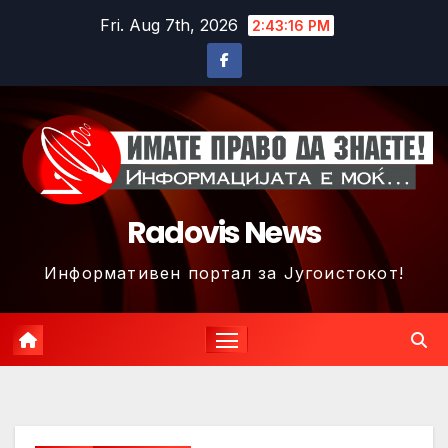
Skip
Fri. Aug 7th, 2026
2:43:19 PM
to
content
Radovis News
Информативен портал за Југоистокот!