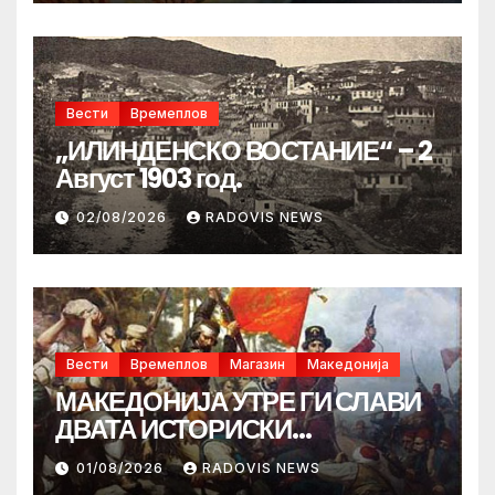
Вести
Времеплов
„ИЛИНДЕНСКО ВОСТАНИЕ“ – 2
Август 1903 год.
02/08/2026
RADOVIS NEWS
Вести
Времеплов
Магазин
Македонија
МАКЕДОНИЈА УТРЕ ГИ СЛАВИ
ДВАТА ИСТОРИСКИ
ИЛИНДЕНА!
01/08/2026
RADOVIS NEWS