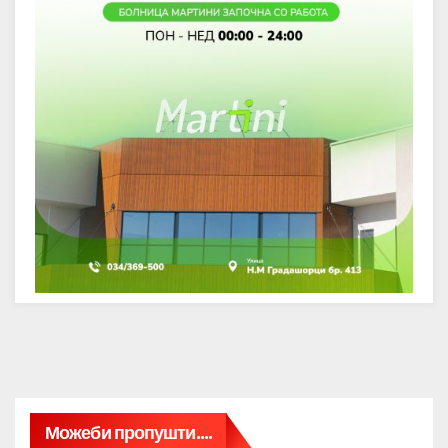
Можеби пропушти....