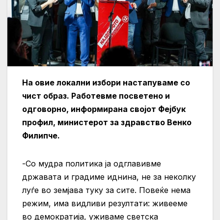
На овие локални избори настапуваме со
чист образ. Работевме посветено и
одговорно, информирана својот Фејбук
профил, министерот за здравство Венко
Филипче.
-Со мудра политика ја одглавивме
државата и градиме иднина, не за неколку
луѓе во земјава туку за сите. Повеќе нема
режим, има видливи резултати: живееме
во демократија, уживаме светска