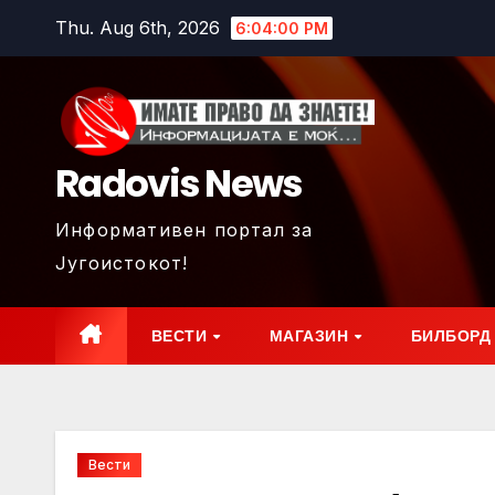
Skip
Thu. Aug 6th, 2026
6:04:02 PM
to
content
Radovis News
Информативен портал за
Југоистокот!
ВЕСТИ
МАГАЗИН
БИЛБОРД
Вести