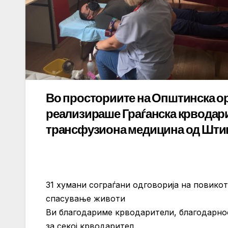
Во просториите на Општинска ор
реализираше Граѓанска крводарит
трансфузиона медицина од Шти
31 хумани сограѓани одговорија на повикот
спасување животи
Ви благодариме крводарители, благодарно
за секој крводарител.