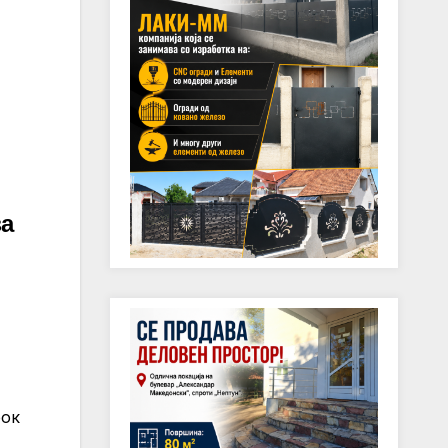
за
рок