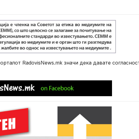
рталот RadovisNews.mk значи дека давате согласнос