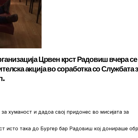
ганизација Црвен крст Радовиш вчера се
елска акција во соработка со Службата 
п.
 за хуманост и дадоа свој придонес во мисијата за
ст исто така до Бургер бар Радовиш кој донираше об