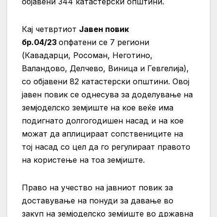
објавени 344 катастерски општини.
Кај четвртиот
Јавен повик
бр.04/23
опфатени се 7 региони
(Кавадарци, Росоман, Неготино,
Валандово, Делчево, Виница и Гевгелија),
со објавени 82 катастерски општини. Овој
јавен повик
се однесува за доделување на
земјоделско земјиште на кое веќе има
подигнато долгогодишен насад и на кое
можат да аплицираат сопствениците на
тој насад со цел да го регулираат правото
на користење на тоа земјиште.
Право на учество на јавниот повик за
доставување на понуди за давање во
закуп на земјоделско земјиште во државна