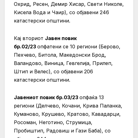
Охрид, Ресен, Демир Хисар, Свети Николе,
Кисела Вода и Чаир), со објавени 246
катастерски општини.
Кај вториот
Јавен повик
бр.02/23
опфатени се 10 региони (Берово,
Пехчево, Битола, Македонски Брод,
Валандово, Виница, Гевгелија, Прилеп,
Штип и Велес), со објавени 206
катастерски општини.
Јавениот повик бр.03/23
опфаќа 13
региони (Делчево, Кочани, Крива Паланка,
Куманово, Крушево, Кратово, Кавадарци,
Росоман, Неготино, Струмица,
Пробиштип, Радовиш и Гази Баба), со