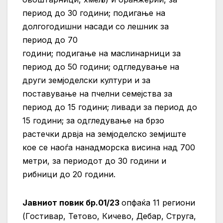
период до 30 години;
подигање на
долгогодишни насади со лешник за
период до 70
години; подигање на маслинарници за
период до 50 години; одгледување на
други земјоделски култури и за
поставување на пчелни семејства за
период до 15 години; ливади за период до
15 години; за одгледување на брзо
растечки дрвја на земјоделско земјиште
кое се наоѓа нанадморска висина над 700
метри, за периодот до 30 години и
рибници до 20 години.
Јавниот повик бр.01/23
опфаќа 11 региони
(Гостивар, Тетово, Кичево, Дебар, Струга,