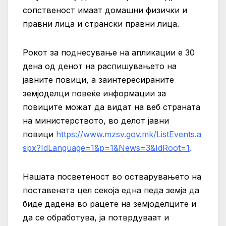
сопственост имаат домашни физички и
правни лица и странски правни лица.
Рокот за поднесување на апликации е 30
дена од денот на распишувањето на
јавните повици, а заинтересираните
земјоделци повеќе информации за
повиците можат да видат на веб страната
на министерството, во делот јавни
повици
https://www.mzsv.gov.mk/ListEvents.a
spx?IdLanguage=1&p=1&News=3&IdRoot=1
.
Нашата посветеност во остварувањето на
поставената цел секоја една педа земја да
биде дадена во рацете на земјоделците и
да се обработува, ја потврдуваат и