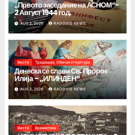
„Првото заседание на АСНОМ“-
2 Август 1944 год.
AUG 2, 2026
RADOVIS NEWS
Вести
Традиција, Обичаи И Култура
Денеска се слави Св. Пророк
Илија – „ИЛИНДЕН“
AUG 2, 2026
RADOVIS NEWS
Вести
Времеплов