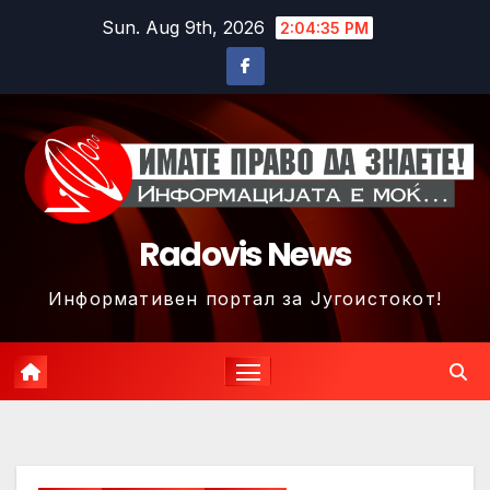
Skip
Sun. Aug 9th, 2026
2:04:38 PM
to
content
Radovis News
Информативен портал за Југоистокот!