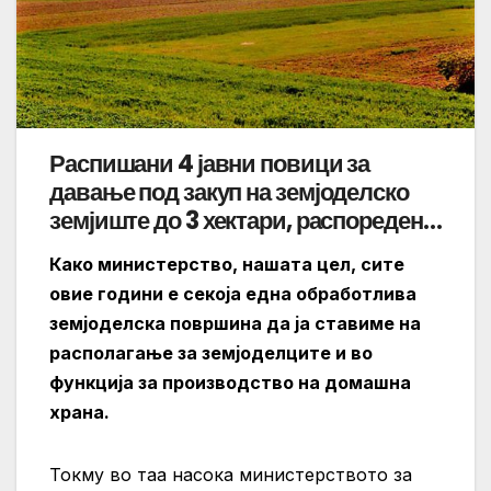
Распишани 4 јавни повици за
давање под закуп на земјоделско
земјиште до 3 хектари, распоредени
во 34 региони во 878 катастерски
Како министерство, нашата цел, сите
општини
овие години е секоја една обработлива
земјоделска површина да ја ставиме на
располагање за земјоделците и во
функција за производство на домашна
храна.
Токму во таа насока министерството за