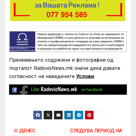
Преземањето содржини и фотографии од
порталот RadovisNews.mk значи дека давате
согласност на нaведените
Услови
Post
ДЕНЕС
СЛЕДУВА ПЕРИОД НА