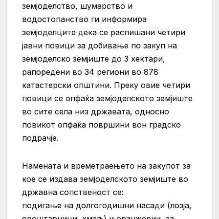
земјоделство, шумарство и
водостопанство ги информира
земјоделците дека се распишани четири
јавни повици за добивање по закуп на
земјоделско земјиште до 3 хектари,
рапоредени во 34 региони во 878
катастерски општини. Преку овие четири
повици се опфаќа земјоделското земјиште
во сите села низ државата, односно
повикот опфаќа површини вон градско
подрачје.
Намената и времетраењето на закупот за
кое се издава земјоделското земјиште во
државна сопственост се:
подигање на долгогодишни насади (лозја,
овоштарници, хмељ) и оранжерии, за