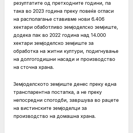
резултатите од претходните години, па
така во 2023 година преку повеќе огласи
на располагање ставивме нови 6.406
хектари обаботливо земјоделско земјиште,
додека пак во 2022 година над 14.000
хектари земјоделско земјиште за
обработка на
житни култури, подигнување
на долгогодишни насади и производство
на сточна храна.
Земјоделското земјиште денес
преку една
транспарентна постапка, а не преку
непосредни спогодби,
завршува во рацете
на вистинските земјоделци за
производство на домашна храна.