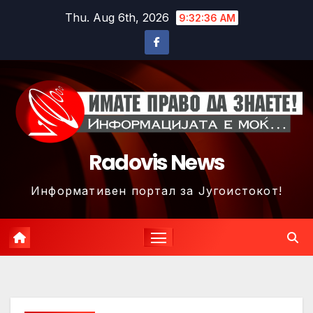
Skip
Thu. Aug 6th, 2026
9:32:39 AM
to
content
Radovis News
Информативен портал за Југоистокот!