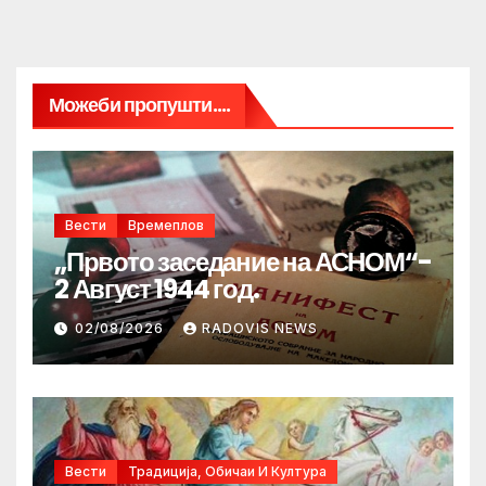
Можеби пропушти....
Вести
Времеплов
„Првото заседание на АСНОМ“-
2 Август 1944 год.
02/08/2026
RADOVIS NEWS
Вести
Традиција, Обичаи И Култура