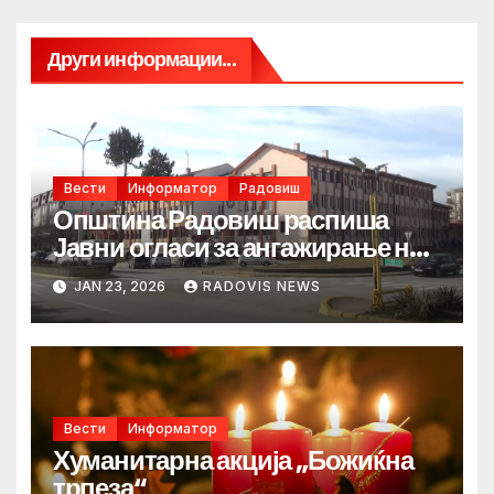
Други информации...
Вести
Информатор
Радовиш
Општина Радовиш распиша
Јавни огласи за ангажирање на
лица
JAN 23, 2026
RADOVIS NEWS
Вести
Информатор
Хуманитарна акција „Божиќна
трпеза“