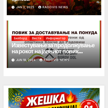
JAN 3, 2025
RADOVIS NEWS
Билборд
Вести
Информатор
Известување за продолжување
на рокот на јавниот повик
за превоз на вработени
JUN 18, 2024
RADOVIS NEWS