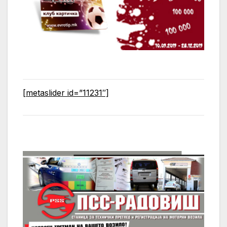
[metaslider id=”11231″]