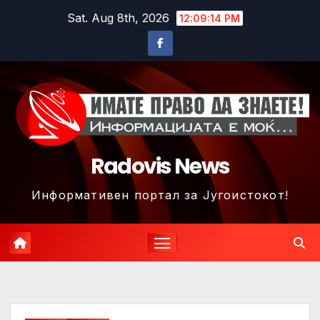
Skip
Sat. Aug 8th, 2026
12:09:16 PM
to
content
Radovis News
Информативен портал за Југоистокот!