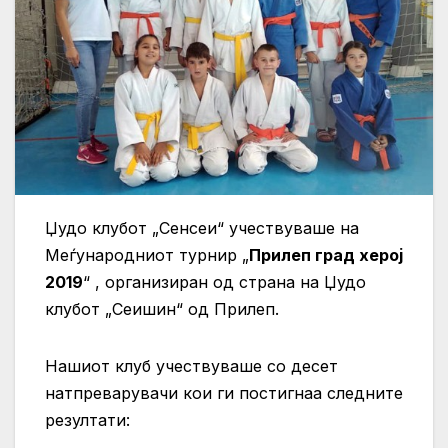
Џудо клубот „Сенсеи“ учествуваше на
Меѓународниот турнир „
Прилеп град херој
2019
“ , организиран од страна на Џудо
клубот „Сеишин“ од Прилеп.
Нашиот клуб учествуваше со десет
натпреварувачи кои ги постигнаа следните
резултати: