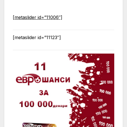
[metaslider id=”11006″]
[metaslider id=”11123″]