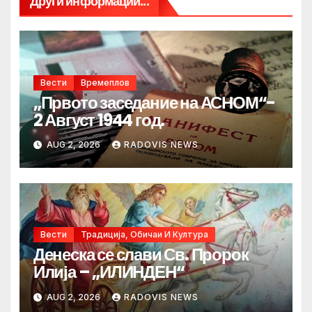
Други информации...
Вести
Времеплов
„Првото заседание на АСНОМ“-
2 Август 1944 год.
AUG 2, 2026
RADOVIS NEWS
Вести
Традиција, Обичаи И Култура
Денеска се слави Св. Пророк
Илија – „ИЛИНДЕН“
AUG 2, 2026
RADOVIS NEWS