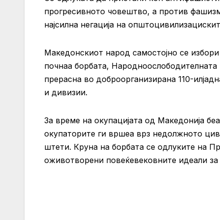
прогресивното човештво, а против фашизмо
најсилна негација на општоцивилизациски
Македонскиот народ самостојно се избори 
почнаа борбата, Народноослободителната в
прерасна во доброорганизирана 110-илјадн
и дивизии.
За време на окупацијата од Македонија беа
окупаторите ги вршеа врз недолжното цив
штети. Круна на борбата се одлуките на П
оживотворени повеќевековните идеали за