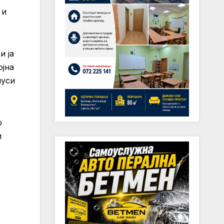
 и
и ја
ојна
пуси
о
и