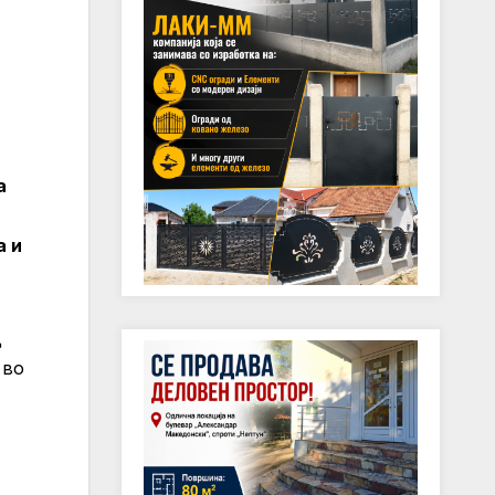
а
а и
д
 во