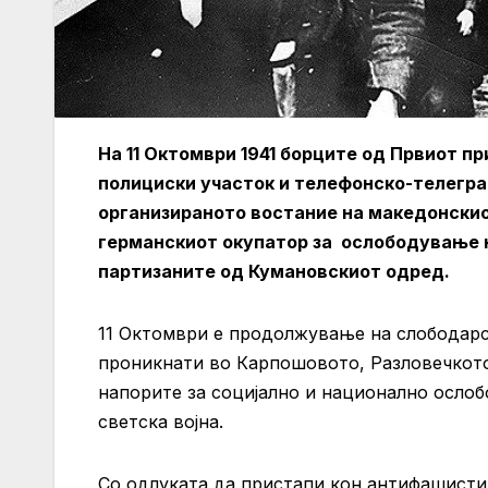
На 11 Октомври 1941 борците од Првиот п
полициски участок и телефонско-телегра
организираното востание на македонскио
германскиот окупатор за ослободување на
партизаните од Кумановскиот одред.
11 Октомври е продолжување на слободар
проникнати во Карпошовото, Разловечкото
напорите за социјално и национално осло
светска војна.
Со одлуката да пристапи кон антифашистич