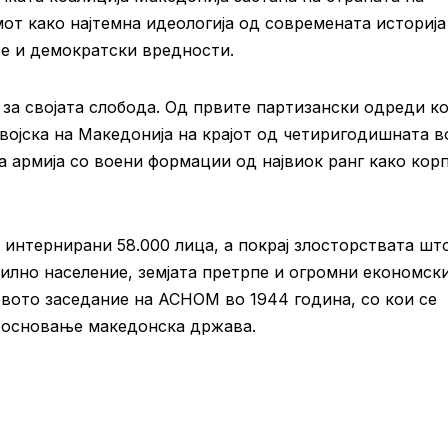
т како најтемна идеологија од современата историја
те и демократски вредности.
за својата слобода. Од првите партизански одреди ко
ојска на Македонија на крајот од четиригодишната в
а армија со воени формации од највиок ранг како кор
 интернирани 58.000 лица, а покрај злосторствата шт
илно население, земјата претрпе и огромни економск
рвото заседание на АСНОМ во 1944 година, со кои се
 основање македонска држава.