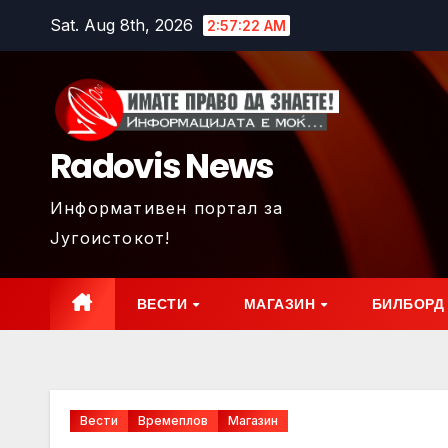
Skip
Sat. Aug 8th, 2026
2:57:24 AM
to
content
Radovis News
Информативен портал за
Југоистокот!
ВЕСТИ
МАГАЗИН
БИЛБОРД
Вести
Времеплов
Магазин