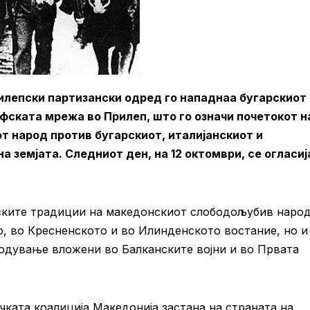
рилепски партизански одред го нападнаа бугарскиот
фската мрежа во Прилеп, што го означи почетокот н
т народ против бугарскиот, италијанскиот и
 земјата. Следниот ден, на 12 октомври, се огласиј
ските традиции на македонскиот слободољубив наро
, во Кресненското и во Илинденското востание, но и
бодување вложени во Балканските војни и во Првата
ката коалиција Македонија застана на страната на