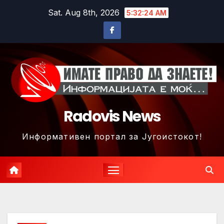
Skip
Sat. Aug 8th, 2026
5:32:26 AM
to
content
Radovis News
Информативен портал за Југоистокот!