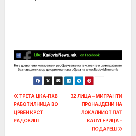
Post
ТРЕТА ЦКА-ПХВ
32 ЛИЦА – МИГРАНТИ
РАБОТИЛНИЦА ВО
ПРОНАЈДЕНИ НА
navigation
ЦРВЕН КРСТ
ЛОКАЛНИОТ ПАТ
РАДОВИШ
КАЛУЃЕРИЦА –
ПОДАРЕШ