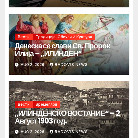
Вести
Традиција, Обичаи И Култура
Денеска се слави Св. Пророк
Илија – „ИЛИНДЕН“
AUG 2, 2026
RADOVIS NEWS
Вести
Времеплов
„ИЛИНДЕНСКО ВОСТАНИЕ“ – 2
Август 1903 год.
AUG 2, 2026
RADOVIS NEWS