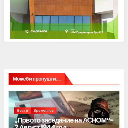
Можеби пропушти....
Вести
Времеплов
„Првото заседание на АСНОМ“-
2 Август 1944 год.