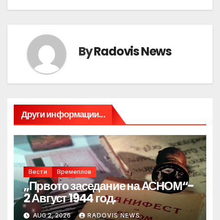
By
Radovis News
Други информации...
Вести
Времеплов
„Првото заседание на АСНОМ“-
2 Август 1944 год.
AUG 2, 2026
RADOVIS NEWS