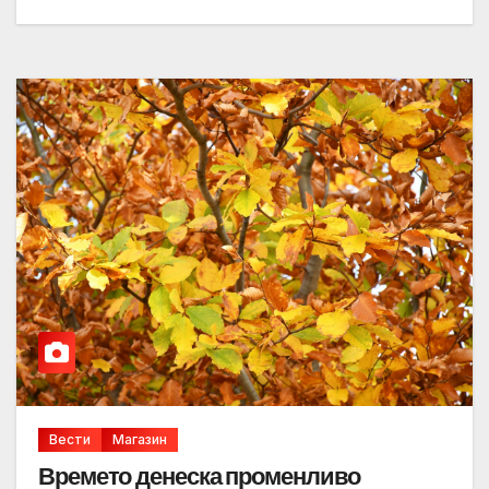
Вести
Магазин
Времето денеска променливо