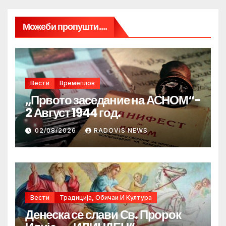
Можеби пропушти....
Вести
Времеплов
„Првото заседание на АСНОМ“-
2 Август 1944 год.
02/08/2026
RADOVIS NEWS
Вести
Традиција, Обичаи И Култура
Денеска се слави Св. Пророк