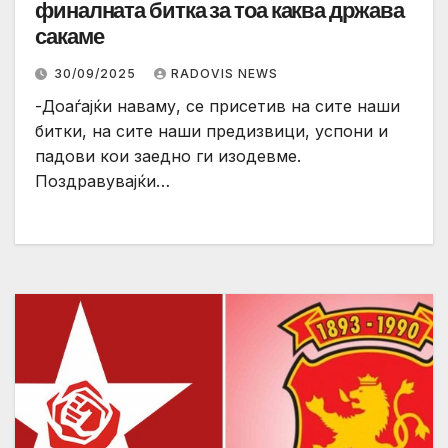
финалната битка за тоа каква држава
сакаме
30/09/2025
RADOVIS NEWS
-Доаѓајќи наваму, се присетив на сите наши
битки, на сите наши предизвици, успони и
падови кои заедно ги изодевме.
Поздравувајќи…