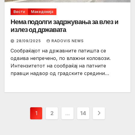
Вести
Македонија
Нема подолги задржувања за влез и
излез од државата
28/09/2025
RADOVIS NEWS
Сообраќајот на државните патишта се
одвива непречено, по влажни коловози.
Интензитетот на сообраќај на патните
правци надвор од градските средини…
Posts
1
2
…
14
pagination