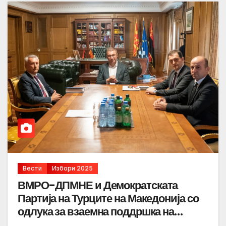
Вести
Избори 2025
ВМРО-ДПМНЕ и Демократската
Партија на Турците на Македонија со
одлука за взаемна поддршка на
своите кандидати за градоначалници