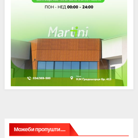
Можеби пропушти....