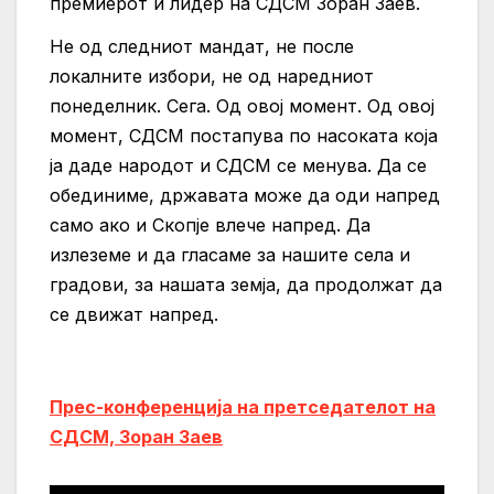
премиерот и лидер на СДСМ Зоран Заев.
Не од следниот мандат, не после
локалните избори, не од наредниот
понеделник. Сега. Од овој момент. Од овој
момент, СДСМ постапува по насоката која
ја даде народот и СДСМ се менува.
Да се
обединиме, државата може да оди напред
само ако и Скопје влече напред.
Да
излеземе и да гласаме за нашите села и
градови, за нашата земја, да продолжат да
се движат напред.
Прес-конференција на претседателот на
СДСМ, Зоран Заев