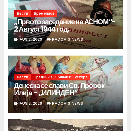
Вести
Времеплов
„Првото заседание на АСНОМ“-
2 Август 1944 год.
AUG 2, 2026
RADOVIS NEWS
Вести
Традиција, Обичаи И Култура
Денеска се слави Св. Пророк
Илија – „ИЛИНДЕН“
AUG 2, 2026
RADOVIS NEWS