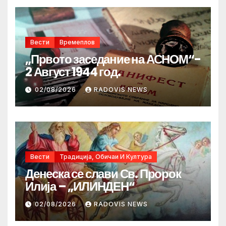
Вести
Времеплов
„Првото заседание на АСНОМ“-
2 Август 1944 год.
02/08/2026
RADOVIS NEWS
Вести
Традиција, Обичаи И Култура
Денеска се слави Св. Пророк
Илија – „ИЛИНДЕН“
02/08/2026
RADOVIS NEWS