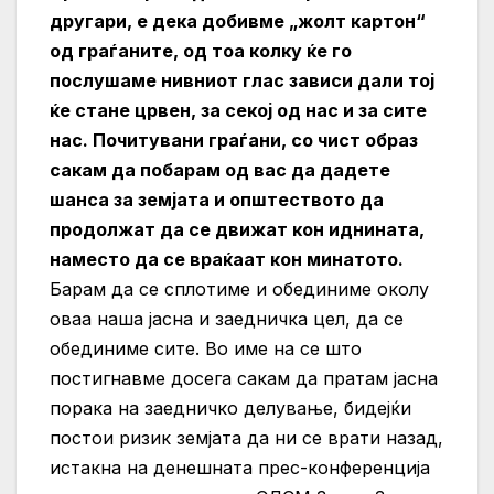
другари, е дека добивме „жолт картон“
од граѓаните, од тоа колку ќе го
послушаме нивниот глас зависи дали тој
ќе стане црвен, за секој од нас и за сите
нас. Почитувани граѓани, со чист образ
сакам да побарам од вас да дадете
шанса за земјата и општеството да
продолжат да се движат кон иднината,
наместо да се враќаат кон минатото.
Барам да се сплотиме и обединиме околу
оваа наша јасна и заедничка цел, да се
обединиме сите. Во име на се што
постигнавме досега сакам да пратам јасна
порака на заедничко делување, бидејќи
постои ризик земјата да ни се врати назад,
истакна на денешната прес-конференција