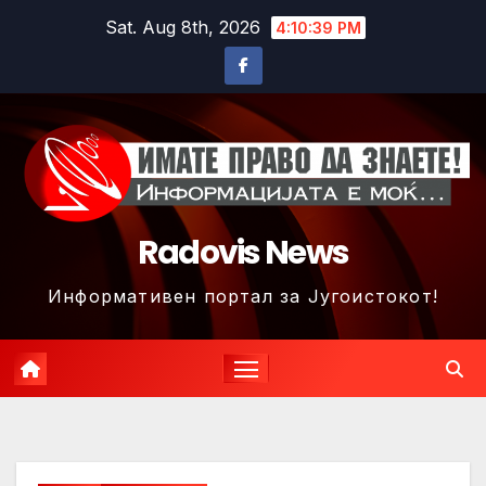
Skip
Sat. Aug 8th, 2026
4:10:42 PM
to
content
Radovis News
Информативен портал за Југоистокот!