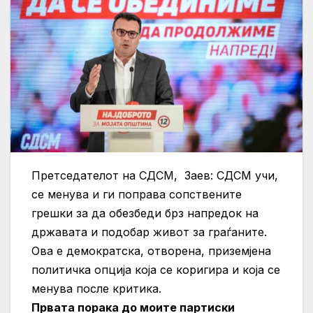
Претседателот на СДСМ, Заев: СДСМ учи,
се менува и ги поправа сопствените
грешки за да обезбеди брз напредок на
државата и подобар живот за граѓаните.
Ова е демократска, отворена, приземјена
политичка опција која се коригира и која се
менува после критика.
Првата порака до моите партиски