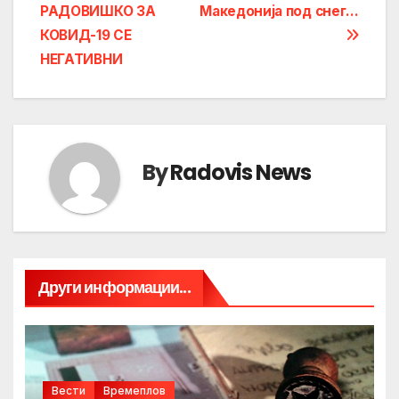
navigation
РАДОВИШКО ЗА
Македонија под снег…
КОВИД-19 СЕ
НЕГАТИВНИ
By
Radovis News
Други информации...
Вести
Времеплов