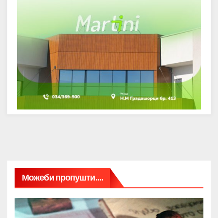
Можеби пропушти....