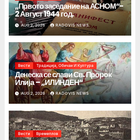
„Првото заседание на АСНОМ“-
2 Август 1944 год.
AUG 2, 2026
RADOVIS NEWS
Вести
Традиција, Обичаи И Култура
Денеска се слави Св. Пророк
Илија – „ИЛИНДЕН“
AUG 2, 2026
RADOVIS NEWS
Вести
Времеплов