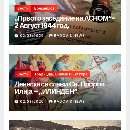
Вести
Времеплов
„Првото заседание на АСНОМ“-
2 Август 1944 год.
02/08/2026
RADOVIS NEWS
Вести
Традиција, Обичаи И Култура
Денеска се слави Св. Пророк
Илија – „ИЛИНДЕН“
02/08/2026
RADOVIS NEWS