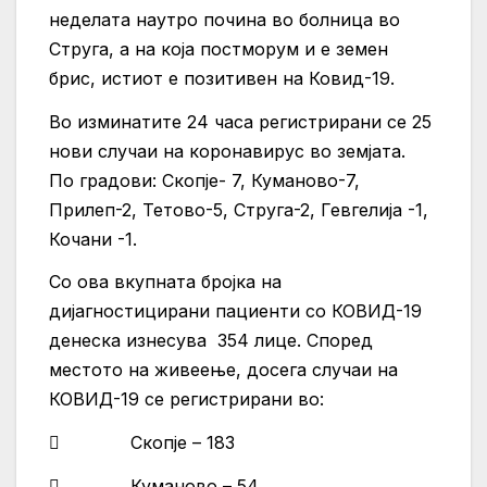
неделата наутро почина во болница во
Струга, а на која постморум и е земен
брис, истиот е позитивен на Ковид-19.
Во изминатите 24 часа регистрирани се 25
нови случаи на коронавирус во земјата.
По градови: Скопје- 7, Куманово-7,
Прилеп-2, Тетово-5, Струга-2, Гевгелија -1,
Кочани -1.
Со ова вкупната бројка на
дијагностицирани пациенти со КОВИД-19
денеска изнесува 354 лице. Според
местото на живеење, досега случаи на
КОВИД-19 се регистрирани во:
 Скопје – 183
 Куманово – 54