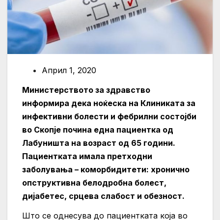
Април 1, 2020
Министерството за здравство
информира дека ноќеска на Клиниката за
инфективни болести и фебрилни состојби
во Скопје почина една пациентка од
Лабуништа на возраст од 65 години.
Пациентката имала претходни
заболувања – коморбидитети: хронично
опструктивна белодробна болест,
дијабетес, срцева слабост и обезност.
Што се однесува до пациентката која во