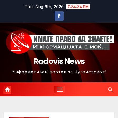
Skip
Thu. Aug 6th, 2026
7:24:27 PM
to
content
Radovis News
Информативен портал за Југоистокот!