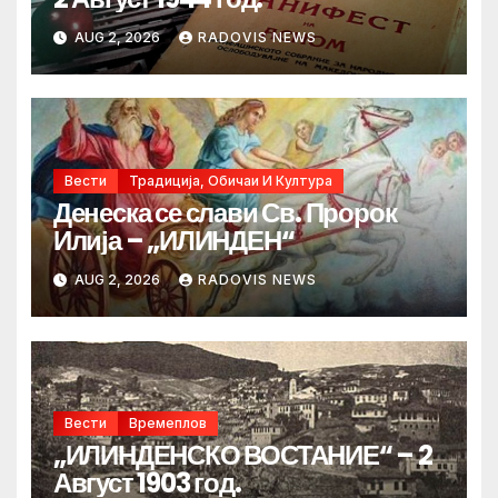
AUG 2, 2026
RADOVIS NEWS
Вести
Традиција, Обичаи И Култура
Денеска се слави Св. Пророк
Илија – „ИЛИНДЕН“
AUG 2, 2026
RADOVIS NEWS
Вести
Времеплов
„ИЛИНДЕНСКО ВОСТАНИЕ“ – 2
Август 1903 год.