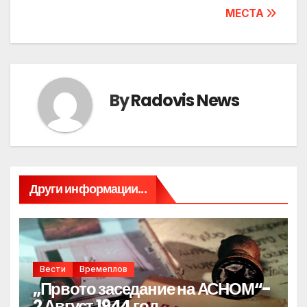
МЕСТА
By
Radovis News
Други информации...
Вести
Времеплов
„Првото заседание на АСНОМ“-
2 Август 1944 год.