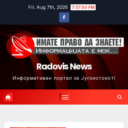
Skip
Fri. Aug 7th, 2026
7:37:53 PM
to
content
Radovis News
Информативен портал за Југоистокот!