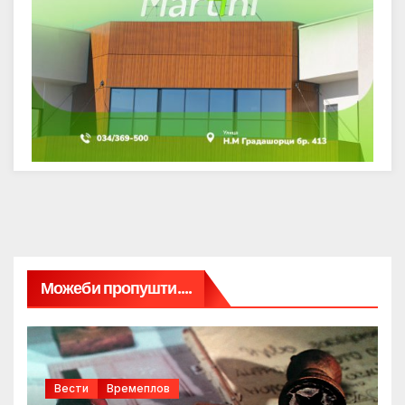
Можеби пропушти....
Вести
Времеплов