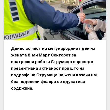
Денес во чест на меѓународниот ден на
жената 8-ми Март Секторот за
внатрешни работи Струмица спроведе
превентивна активност при што на
подрачје на Струмица на жени возачи им
беа поделени флаери со едукатива
содржина.