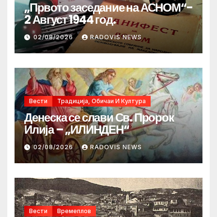
„Првото заседание на АСНОМ“-
2 Август 1944 год.
02/08/2026
RADOVIS NEWS
Вести
Традиција, Обичаи И Култура
Денеска се слави Св. Пророк
Илија – „ИЛИНДЕН“
02/08/2026
RADOVIS NEWS
Вести
Времеплов