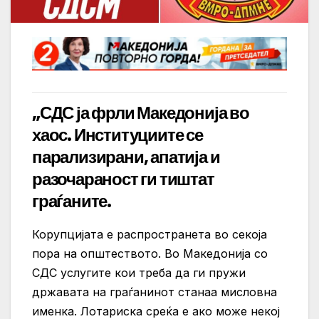
„СДС ја фрли Македонија во
хаос. Институциите се
парализирани, апатија и
разочараност ги тиштат
граѓаните.
Корупцијата е распространета во секоја
пора на општеството. Во Македонија со
СДС услугите кои треба да ги пружи
државата на граѓанинот станаа мисловна
именка. Лотариска среќа е ако може некој