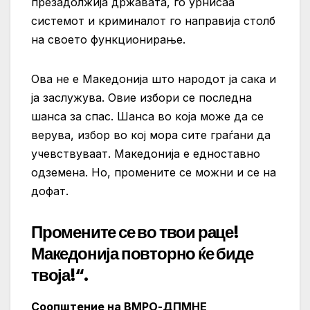
презадолжија државата, го урнисаа
системот и криминалот го направија столб
на своето функционирање.
Ова не е Македонија што народот ја сака и
ја заслужува. Овие избори се последна
шанса за спас. Шанса во која може да се
верува, избор во кој мора сите граѓани да
учевствуваат. Македонија е едноставно
одземена. Но, промените се можни и се на
дофат.
Промените се во твои раце!
Македонија повторно ќе биде
твоја!“.
Соопштение на ВМРО-ДПМНЕ