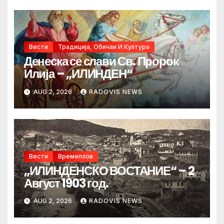
Вести
Традиција, Обичаи И Култура
Денеска се слави Св. Пророк
Илија – „ИЛИНДЕН“
AUG 2, 2026
RADOVIS NEWS
Вести
Времеплов
„ИЛИНДЕНСКО ВОСТАНИЕ“ – 2
Август 1903 год.
AUG 2, 2026
RADOVIS NEWS