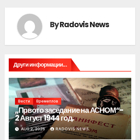
By
Radovis News
Други информации...
Вести
Времеплов
„Првото заседание на АСНОМ“-
2 Август 1944 год.
AUG 2, 2026
RADOVIS NEWS