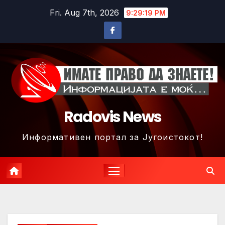
Skip
Fri. Aug 7th, 2026
9:29:21 PM
to
content
Radovis News
Информативен портал за Југоистокот!