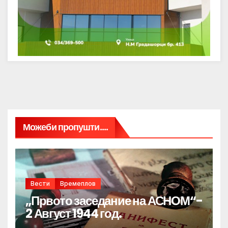
Можеби пропушти....
Вести
Времеплов
„Првото заседание на АСНОМ“-
2 Август 1944 год.