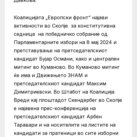
Давкова.
Коалицијата „Европски фронт“ најави
активности во Скопје за конститутивна
седница на победничко собрание од
Парламентарните избори на 8 мај 2024 и
претставување на претседателскиот
кандидат Бујар Османи, како и централен
митинг во Куманово. Во Куманово митинг
ќе има и Движењето ЗНАМ и
претседателскиот кандидат Максим
Димитриевски. Во Штабот на Коалиција
Вреди кај плоштадот Скендербег во Скопје
е најавена прeс-конференција на
претседателскиот кандидат Арбен
Таравари и на носителите на листите на
кандидати за пратеници во сите изборни