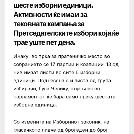
шесте изборни единици.
Активности ќе има и за
тековната кампања за
Претседателските избори која ќе
трае уште пет дена.
Инаку, во трка за пратеничко место во
собранието се 17 партии и коалиции. 13 од
нив имаат листи во сите 6 изборни
единици. Поднесена е и листа од група
избирачи, Ѓула Челику, која влез во
парламентот ќе бара само преку шестата
изборна единица.
Со измените на Изборниот законик, на
гласачкото ливче од број еден до број