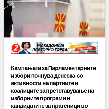
Кампањата за Парламентарните
избори почнува денеска со
активности на партиите и
коалиците за претставување на
изборните програми и
кандидатите за пратеници во