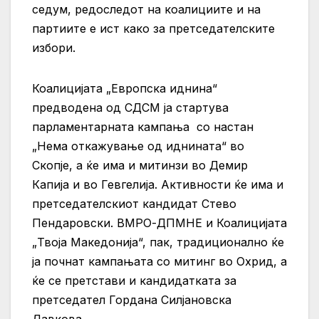
седум, редоследот на коалициите и на
партиите е ист како за претседателските
избори.
Коалицијата „Европска иднина“
предводена од СДСМ ја стартува
парламентарната кампања со настан
„Нема откажување од иднината“ во
Скопје, а ќе има и митинзи во Демир
Капија и во Гевгелија. Активности ќе има и
претседателскиот кандидат Стево
Пендаровски. ВМРО-ДПМНЕ и Коалицијата
„Твоја Македонија“, пак, традиционално ќе
ја почнат кампањата со митинг во Охрид, а
ќе се претстави и кандидатката за
претседател Гордана Силјановска