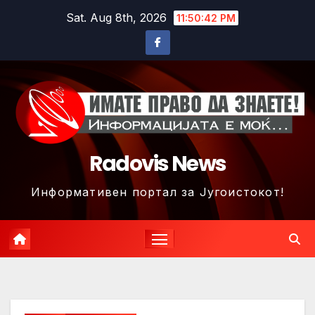
Skip
Sat. Aug 8th, 2026
11:50:45 PM
to
content
Radovis News
Информативен портал за Југоистокот!