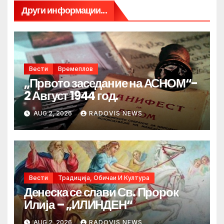
Други информации...
Вести
Времеплов
„Првото заседание на АСНОМ“-
2 Август 1944 год.
AUG 2, 2026
RADOVIS NEWS
Вести
Традиција, Обичаи И Култура
Денеска се слави Св. Пророк
Илија – „ИЛИНДЕН“
AUG 2, 2026
RADOVIS NEWS