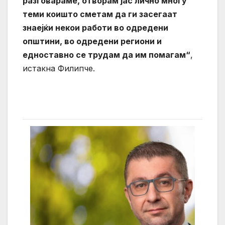
разговараме, отворам јас лично многу
теми коишто сметам да ги засегаат
знаејќи некои работи во одредени
општини, во одредени региони и
едноставно се трудам да им помагам“
,
истакна Филипче.