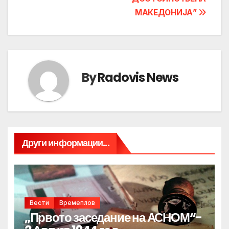
МАКЕДОНИЈА”
By
Radovis News
Други информации...
Вести
Времеплов
„Првото заседание на АСНОМ“-