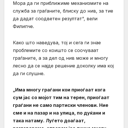
Мора да ги приближиме механизмите на
служба за граѓаните, блиску до нив, за тие
да дадат соодветен резултат“, вели
Филипче.
Како што наведува, тој и сега ги знае
проблемите со коишто се соочуваат
граѓаните, а за дел од нив може и многу
лесно да се најде решение доколку има кој
да ги слушне.
„Има многу граѓани кои приоѓаат кога
сум јас со мојот тим на терен, приоѓаат
граѓани не само партиски членови. Ние
сме и на пазар и на улица, по дуќани и
така натаму. Луѓето доаѓаат,