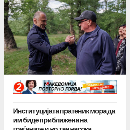
Институцијата пратеник мора да
им биде приближена на
граѓаните и во таа насока