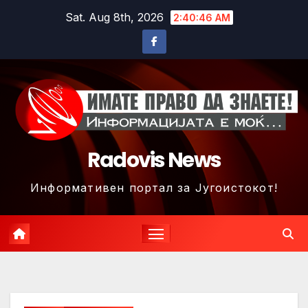
Skip
Sat. Aug 8th, 2026
2:40:49 AM
to
content
Radovis News
Информативен портал за Југоистокот!