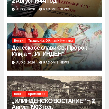
2 Август 1944 год.
AUG 2, 2026
RADOVIS NEWS
Вести
Традиција, Обичаи И Култура
Денеска се слави Св. Пророк
Илија – „ИЛИНДЕН“
AUG 2, 2026
RADOVIS NEWS
Вести
Времеплов
„ИЛИНДЕНСКО ВОСТАНИЕ“ – 2
Август 1903 год.