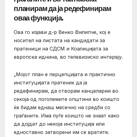
планирам да ја редефинирам
оваа функција.
Ова го изјави д-р Венко Филипче, кој е
носител на листата на кандидати за
пратеници на СДСМ и Коалицијата за
европска иднина, во телевизиско интервју.
„Мојот план е перцепцијата и практично
институцијата пратеник да ја
редефинирам, да отворам канцеларии во
секоја од поголемите општини во коишто
ќе бидам еднаш месечно на средби со
граѓаните. Има луѓе коишто не знаат како
да дојдат до некоја институција или
едноставно затворени им се вратите.