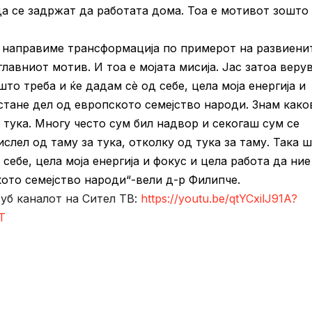
да се задржат да работата дома. Тоа е мотивот зошто
е направиме трансформација по примерот на развиени
главниот мотив. И тоа е мојата мисија. Јас затоа веру
то треба и ќе дадам сè од себе, цела моја енергија и
стане дел од европското семејство народи. Знам како
 тука. Многу често сум бил надвор и секогаш сум се
слел од таму за тука, отколку од тука за таму. Така 
себе, цела моја енергија и фокус и цела работа да ние
ото семејство народи“-вели д-р Филипче.
туб каналот на Сител ТВ:
https://youtu.be/qtYCxilJ91A?
T