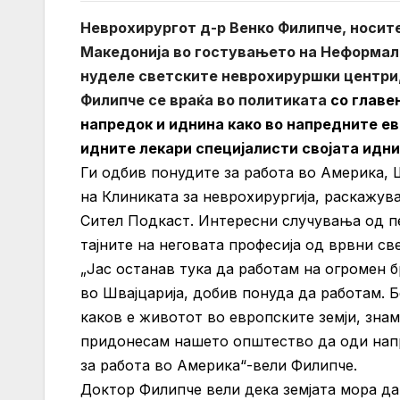
Неврохирургот д-р Венко Филипче, носите
Македонија во гостувањето на Неформалн
нуделе светските неврохируршки центри, 
Филипче се враќа во политиката
со главе
напредок и иднина како во напредните ев
идните лекари специјалисти својата идни
Ги одбив понудите за работа во Америка, Ш
на Клиниката за неврохирургија, раскажу
Сител Подкаст. Интересни случувања од пе
тајните на неговата професија од врвни с
„Јас останав тука да работам на огромен б
во Швајцарија, добив понуда да работам. Б
каков е животот во европските земји, знам
придонесам нашето општество да оди напр
за работа во Америка“-вели Филипче.
Доктор Филипче вели дека земјата мора д