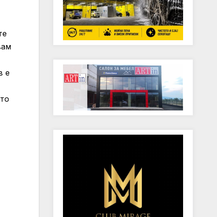
те
вам
в е
што