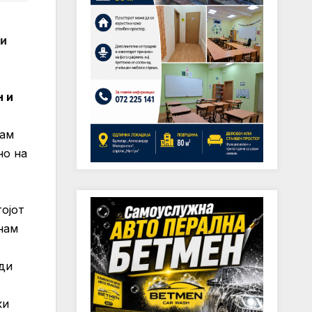
ги
н и
там
но на
тојот
нам
уди
ки