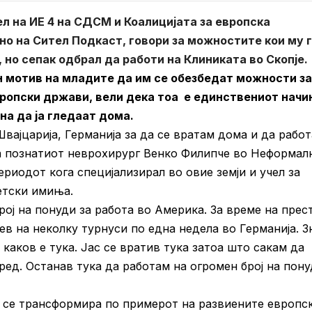
л на ИЕ 4 на СДСМ и Коалицијата за европска
о на Сител Подкаст, говори за можностите кои му 
но сепак одбрал да работи на Клиниката во Скопје.
н мотив на младите да им се обезбедат можности за
ропски држави, вели дека тоа е единствениот начи
на да ја гледаат дома.
вајцарија, Германија за да се вратам дома и да рабо
ва познатиот неврохирург Венко Филипче во Неформал
риодот кога специјализирал во овие земји и учел за
ветски имиња.
рој на понуди за работа во Америка. За време на прес
ев на неколку турнуси по една недела во Германија. З
 каков е тука. Јас се вратив тука затоа што сакам да
ед. Останав тука да работам на огромен број на пон
а се трансформира по примерот на развиените европс