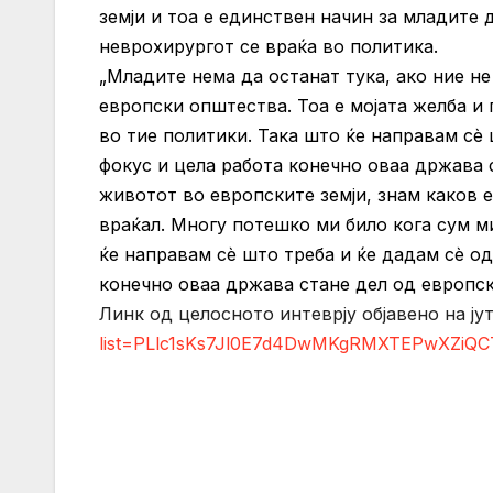
земји и тоа е единствен начин за младите 
неврохирургот се враќа во политика.
„Младите нема да останат тука, ако ние н
европски општества. Тоа е мојата желба и 
во тие политики. Така што ќе направам сè ш
фокус и цела работа конечно оваа држава 
животот во европските земји, знам каков е
враќал. Многу потешко ми било кога сум ми
ќе направам сè што треба и ќе дадам сè од 
конечно оваа држава стане дел од европск
Линк од целосното интеврју објавено на ју
list=PLlc1sKs7Jl0E7d4DwMKgRMXTEPwXZiQC