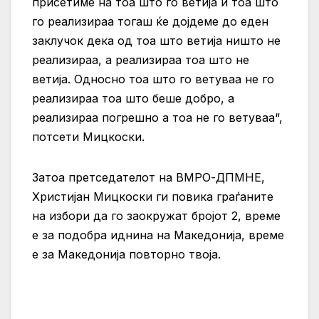
присетиме на тоа што го ветија и тоа што
го реализираа тогаш ќе дојдеме до еден
заклучок дека од тоа што ветија ништо не
реализираа, а реализираа тоа што не
ветија. Односно тоа што го ветуваа не го
реализираа тоа што беше добро, а
реализираа погрешно а тоа не го ветуваа“,
потсети Мицкоски.
Затоа претседателот на ВМРО-ДПМНЕ,
Христијан Мицкоски ги повика граѓаните
на избори да го заокружат бројот 2, време
е за подобра иднина на Македонија, време
е за Македонија повторно твоја.