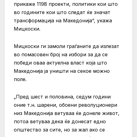
прикаже 1198 проекти, политики кои што
во годините кои што следат ќе значат
трансформација на Македонија“, укажа
Мицкоски.
Мицкоски ги замоли граѓаните да излезат
во помасовен број на избори за да се
победи оваа актуелна власт која што
Македонија ја уништи на секое можно
поле.
„Пред шест и половина, седум години
оние т.н. шарени, обоени револуционери
низ Македонија ветуваа ќе донеле живот,
потоа ветуваа дека ќе донесат едно
општество за сите, но за жал ако се