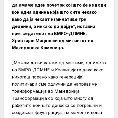
да имаме еден почеток кој што ќе не води
кон една иднина која што сите некако
како да ја чекаат изминативе три
децении, а никако да дојде“, истакна
претседателот на ВМРО-ДПМНЕ,
Христијан Мицкоски од митингот во
Македонска Каменица.
„Можам да ви кажам од мое име, од името
на ВМРО-ДПМНЕ и Коалицијата дека како
никогаш порано како генерација
политичари сме одлучни да направиме
трансформација во Македонија.
Трансформација со која што многу од
работите кои што денеска се погрешни и
создаваат фрустрација, на моменти лоша