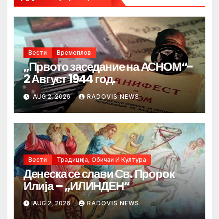
Вести
Времеплов
„Првото заседание на АСНОМ“-
2 Август 1944 год.
AUG 2, 2026
RADOVIS NEWS
Вести
Традиција, Обичаи И Култура
Денеска се слави Св. Пророк
Илија – „ИЛИНДЕН“
AUG 2, 2026
RADOVIS NEWS