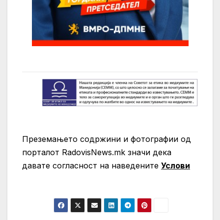
Преземањето содржини и фотографии од
порталот RadovisNews.mk значи дека
давате согласност на нaведените
Услови