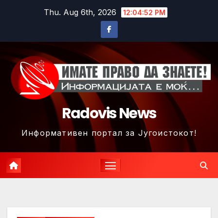
Skip
Thu. Aug 6th, 2026
12:04:55 PM
to
content
Radovis News
Информативен портал за Југоистокот!