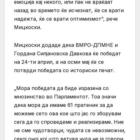
емоција кај некого, или пак не враќаат
назад во времето ќе исчезнат, ќе се врати
надежта, ќе се врати оптимизмот“, рече
Мицкоски.
Мицкоски додаде дека ВМРО-ДПМНЕ и
Гордана Силјановска Давкова ќе победат
на 24-ти април, а на осми мај ќе се
потврди победата со историски печат.
„Мора победата да биде изразена со
мнозинство во Парламентот. Тоа значи
дека мора да имаме 61 пратеник за да
можеме сето ова кое што јас го зборувам
сега да го спроведеме и реализираме. Ние
не сме чудотворци, чудата се невозможни,
секој оној кој што ветува чуда не ја говори