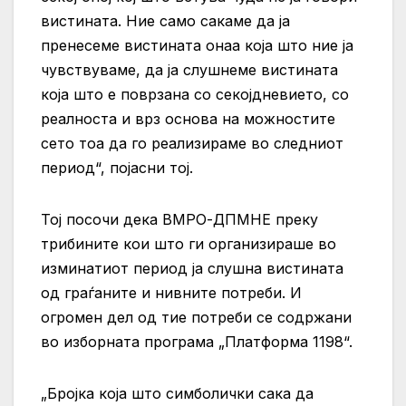
вистината. Ние само сакаме да ја
пренесеме вистината онаа која што ние ја
чувствуваме, да ја слушнеме вистината
која што е поврзана со секојдневието, со
реалноста и врз основа на можностите
сето тоа да го реализираме во следниот
период“, појасни тој.
Тој посочи дека ВМРО-ДПМНЕ преку
трибините кои што ги организираше во
изминатиот период ја слушна вистината
од граѓаните и нивните потреби. И
огромен дел од тие потреби се содржани
во изборната програма „Платформа 1198“.
„Бројка која што симболички сака да