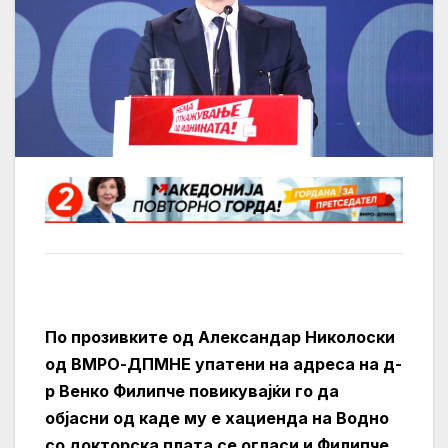
По прозивките од Александар Николоски
од ВМРО-ДПМНЕ упатени на адреса на д-
р Венко Филипче повикувајќи го да
објасни од каде му е хациенда на Водно
со докторска плата се огласи и Филипче