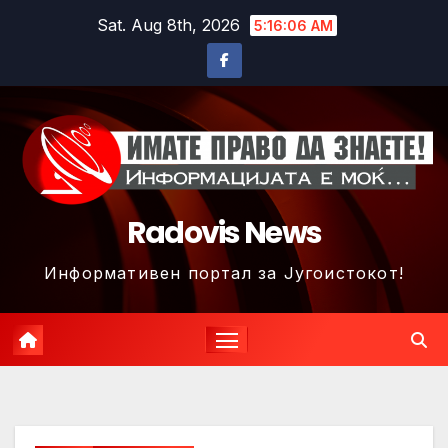
Skip
Sat. Aug 8th, 2026
5:16:08 AM
to
content
Radovis News
Информативен портал за Југоистокот!