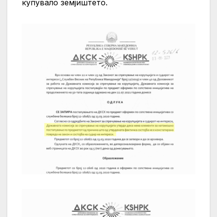
купувало земјиштето.