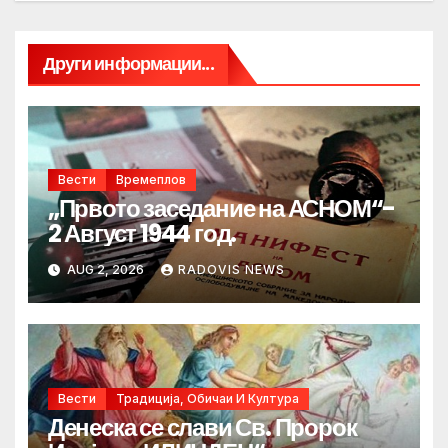
Други информации...
Вести
Времеплов
„Првото заседание на АСНОМ“-
2 Август 1944 год.
AUG 2, 2026
RADOVIS NEWS
Вести
Традиција, Обичаи И Култура
Денеска се слави Св. Пророк