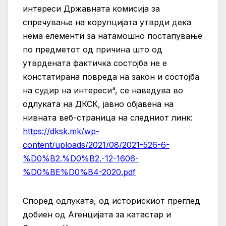
интереси Државната комисија за
спречување на корупцијата утврди дека
нема елементи за натамошно постапување
по предметот од причина што од
утврдената фактичка состојба не е
констатирана повреда на закон и состојба
на судир на интереси“, се наведува во
одлуката на ДКСК, јавно објавена на
нивната веб-страница на следниот линк:
https://dksk.mk/wp-
content/uploads/2021/08/2021-526-6-
%D0%B2.%D0%B2.-12-1606-
%D0%BE%D0%B4-2020.pdf
Според одлуката, од историскиот преглед
добиен од Агенцијата за катастар и