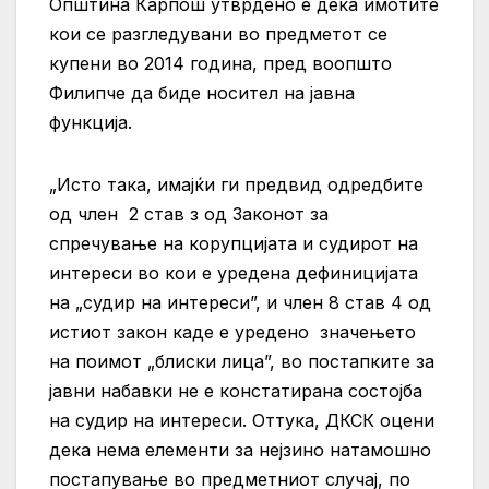
Општина Карпош утврдено е дека имотите
кои се разгледувани во предметот се
купени во 2014 година, пред воопшто
Филипче да биде носител на јавна
функција.
„Исто така, имајќи ги предвид одредбите
од член 2 став з од Законот за
спречување на корупцијата и судирот на
интереси во кои е уредена дефиницијата
на „судир на интереси”, и член 8 став 4 од
истиот закон каде е уредено значењето
на поимот „блиски лица”, во постапките за
јавни набавки не е констатирана состојба
на судир на интереси. Оттука, ДКСК оцени
дека нема елементи за нејзино натамошно
постапување во предметниот случај, по