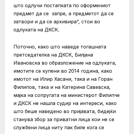
што одлучи постапката по оформениот
предмет да се запре, а предметот да се
затвори и да се архивира“, стои во
одлуката на ДКСК.
Поточно, како што наведе тогашната
претседателка на ДКСК, Билјана
Ивановска во образложение на одлуката,
имотите се купени во 2014 година, како
имотот на Илир Хасани, така и на Горан
Филипов, така и на Катерина Савевска,
мајка на сопругата на министерот Филипче
и ДКСК не нашла судир на интереси, како
што беше наведено во пријавата, бидејќи
станува збор за приватни лица кои не се
службени лица ниту пак биле кога се