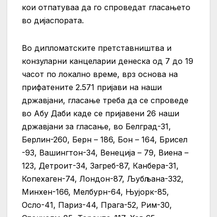
кои отпатуваа да го спроведат гласањето
во дијаспората.
Во дипломатските претставништва и
конзуларни канцеларии денеска од 7 до 19
часот по локално време, врз основа на
прифатените 2.571 пријави на наши
државјани, гласање треба да се спроведе
во Абу Даби каде се пријавени 26 наши
државјани за гласање, во Белград-31,
Берлин-260, Берн – 186, Бон – 164, Брисел
-93, Вашингтон-34, Венеција – 79, Виена –
123, Детроит-34, Загреб-87, Канбера-31,
Копехаген-74, Лондон-87, Љубљана-332,
Минхен-166, Мелбурн-64, Њујорк-85,
Осло-41, Париз-44, Прага-52, Рим-30,