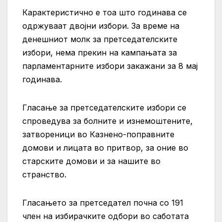
Карактеристично е тоа што годинава се
одржуваат двојни избори. За време на
денешниот молк за претседателските
избори, нема прекин на кампањата за
парламентарните избори закажани за 8 мај
годинава.
Гласање за претседателските избори се
спроведува за болните и изнемоштените,
затвореници во Казнено-поправните
домови и лицата во притвор, за оние во
старските домови и за нашите во
странство.
Гласањето за претседател почна со 191
член на избирачките одбори во саботата