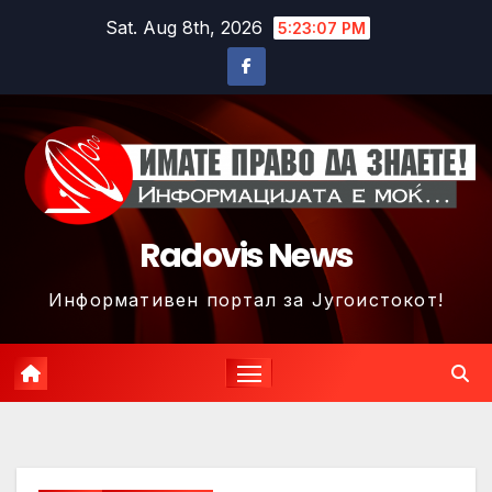
Skip
Sat. Aug 8th, 2026
5:23:10 PM
to
content
Radovis News
Информативен портал за Југоистокот!