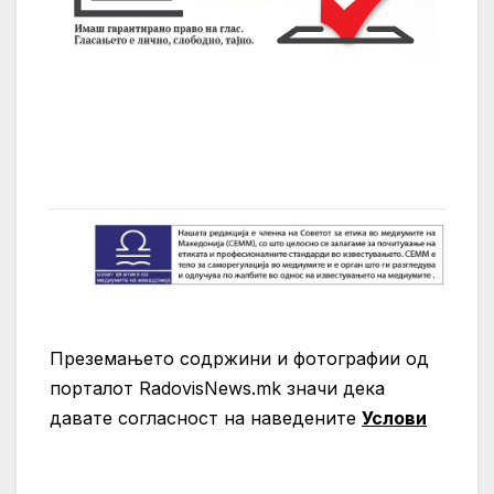
Преземањето содржини и фотографии од
порталот RadovisNews.mk значи дека
давате согласност на нaведените
Услови