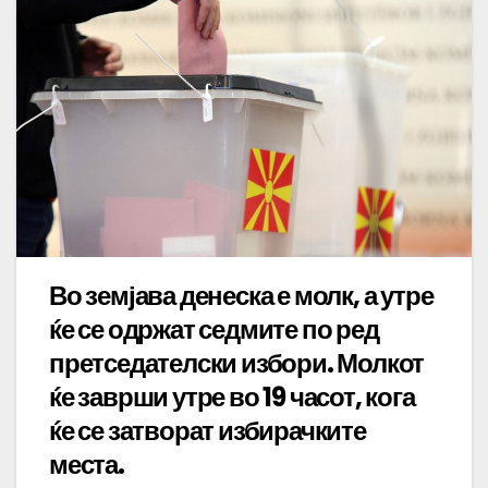
Во земјава денеска е молк, а утре
ќе се одржат седмите по ред
претседателски избори. Молкот
ќе заврши утре во 19 часот, кога
ќе се затворат избирачките
места.