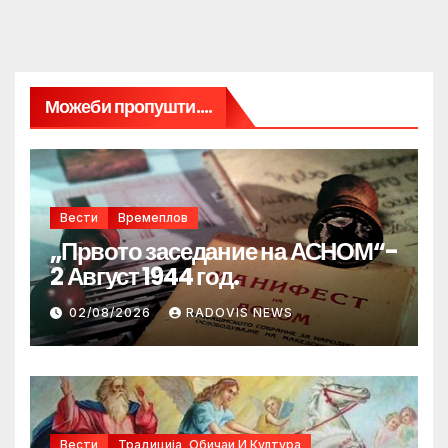
Можеби пропушти....
Вести
Времеплов
„Првото заседание на АСНОМ“-
2 Август 1944 год.
02/08/2026
RADOVIS NEWS
Вести
Традиција, Обичаи И Култура