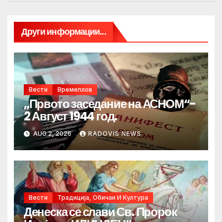
Други информации...
Вести
Времеплов
„Првото заседание на АСНОМ“-
2 Август 1944 год.
AUG 2, 2026
RADOVIS NEWS
Вести
Традиција, Обичаи И Култура
Денеска се слави Св. Пророк