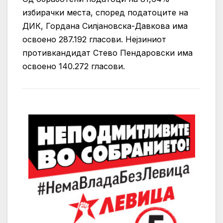
избирачки места, според податоците на
ДИК, Гордана Силјановска-Давкова има
освоено 287.192 гласови. Нејзиниот
противкандидат Стево Пендаровски има
освоено 140.272 гласови.