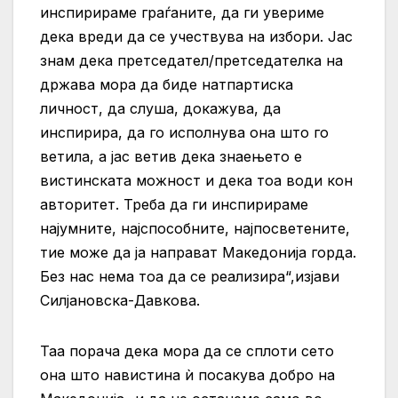
инспирираме граѓаните, да ги увериме
дека вреди да се учествува на избори. Јас
знам дека претседател/претседателка на
држава мора да биде натпартиска
личност, да слуша, докажува, да
инспирира, да го исполнува она што го
ветила, а јас ветив дека знаењето е
вистинската можност и дека тоа води кон
авторитет. Треба да ги инспирираме
најумните, најспособните, најпосветените,
тие може да ја направат Македонија горда.
Без нас нема тоа да се реализира“,изјави
Силјановска-Давкова.
Таа порача дека мора да се сплоти сето
она што навистина ѝ посакува добро на