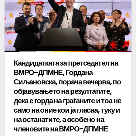
Кандидатката за претседател на
ВМРО-ДПМНЕ, Гордана
Сиљановска, порача вечерва, по
објавувањето на резултатите,
дека е горда на граѓаните и тоа не
само на оние кои ја гласаа, туку и
на останатите, а особено на
членовите на ВМРО-ДПМНЕ