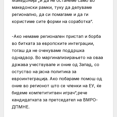
Македонија „и да не останеме само во
македонски рамки, туку да делуваме
регионално, да си помагаме и да ги
користиме сите форми на соработка“.
-Ако немаме регионален пристап и борба
во битката за европските интеграции,
тогаш да не очекуваме поддршка
однадвор. Во маргинализирањето на оваа
држава учествувале и оние од Запад, со
остуство на јасна политика за
евроинтеграција. Ако побараме помош од
оние во регионот што се членки на ЕУ, ќе
бидеме компетититвен играч“,рече
кандидатката за претседател на ВМРО-
ДПМНЕ.