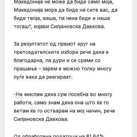
Македонија не може да биде само моја,
Македонија мора да биде на сите вас, да
биде твоја, ваша, па нека биде и наша
тогаш“, изјави Силјановска Давкова.
За резултатот од првиот круг на
претседателските избори рече дека е
благодарна, па дури и се срами со
прашање – зарем е можно толку многу
луѓе вака да реагираат.
-Не мислам дека сум посебна во многу
работи, само знам дека она што ќе го
ветам ќе го остварам на мој начин, рече
Силјановска Давкова.
Од обработени податоци на 81,64%