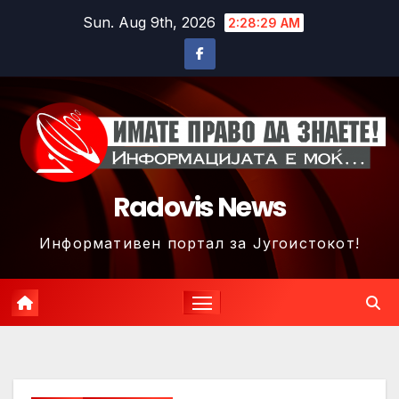
Skip
Sun. Aug 9th, 2026
2:28:31 AM
to
content
Radovis News
Информативен портал за Југоистокот!