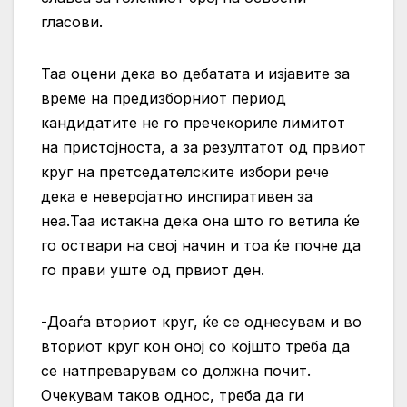
гласови.
Таа оцени дека во дебатата и изјавите за
време на предизборниот период
кандидатите не го пречекориле лимитот
на пристојноста, а за резултатот од првиот
круг на претседателските избори рече
дека е неверојатно инспиративен за
неа.Таа истакна дека она што го ветила ќе
го оствари на свој начин и тоа ќе почне да
го прави уште од првиот ден.
-Доаѓа вториот круг, ќе се однесувам и во
вториот круг кон оној со којшто треба да
се натпреварувам со должна почит.
Очекувам таков однос, треба да ги