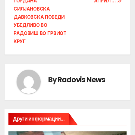
ГОРДАНА
АПРИЛ …
navigation
СИЛЈАНОВСКА
ДАВКОВСКА ПОБЕДИ
УБЕДЛИВО ВО
РАДОВИШ ВО ПРВИОТ
КРУГ
By
Radovis News
Други информации...