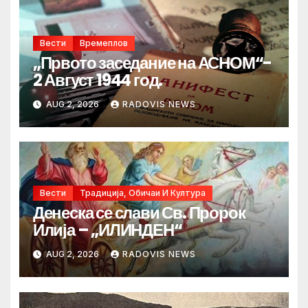
Вести
Времеплов
„Првото заседание на АСНОМ“-
2 Август 1944 год.
AUG 2, 2026
RADOVIS NEWS
Вести
Традиција, Обичаи И Култура
Денеска се слави Св. Пророк
Илија – „ИЛИНДЕН“
AUG 2, 2026
RADOVIS NEWS