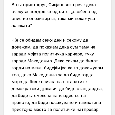
Во вториот круг, Силјановска рече дека
очекува поддршка од сите, „особено од
оние во опозицијата, така ми покажува
логиката“.
-Ќе се обидам секој ден и секому да
докажам, да покажам дека сум таму не
заради мојата политичка кариера, туку
заради Македонија. Дека сакам да бидат
горди на мене, бидејќи јас ќе го докажувам
тоа, дека Македонија за да биде горда
мора да биде слична на останатите
демократски држави, да биде стандардна,
да биде втемелена на владеење на
правото, да биде посакувано и навистина
пристојно место за политички натпревар.