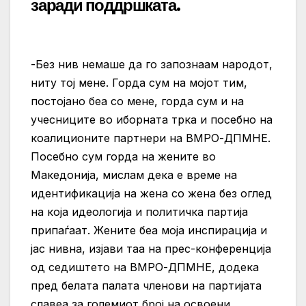
заради поддршката.
-Без нив немаше да го запознаам народот,
ниту тој мене. Горда сум на мојот тим,
постојано беа со мене, горда сум и на
учесниците во иборната трка и посебно на
коалиционите партнери на ВМРО-ДПМНЕ.
Посебно сум горда на жените во
Македонија, мислам дека е време на
идентификација на жена со жена без оглед
на која идеологија и политичка партија
припаѓаат. Жените беа моја инспирација и
јас нивна, изјави таа на прес-конференција
од седиштето на ВМРО-ДПМНЕ, додека
пред белата палата членови на партијата
славеа за големиот број на освоени