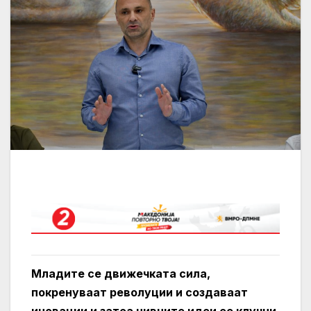
Младите се движечката сила,
покренуваат револуции и создаваат
иновации и затоа нивните идеи се клучни