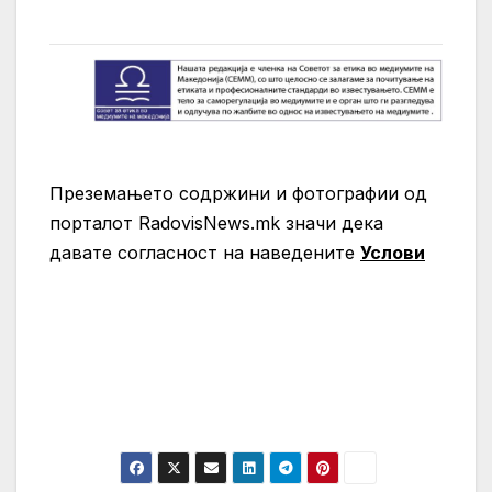
Преземањето содржини и фотографии од
порталот RadovisNews.mk значи дека
давате согласност на нaведените
Услови