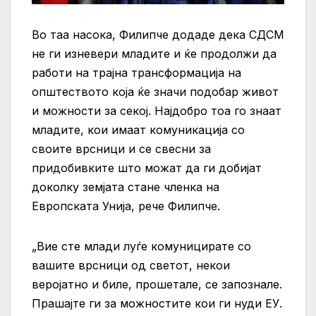
Во таа насока, Филипче додаде дека СДСМ
не ги изневери младите и ќе продолжи да
работи на трајна трансформација на
општеството која ќе значи подобар живот
и можности за секој. Најдобро тоа го знаат
младите, кои имаат комуникација со
своите врсници и се свесни за
придобивките што можат да ги добијат
доколку земјата стане членка на
Европската Унија, рече Филипче.
„Вие сте млади луѓе комуницирате со
вашите врсници од светот, некои
веројатно и биле, прошетале, се запознале.
Прашајте ги за можностите кои ги нуди ЕУ.