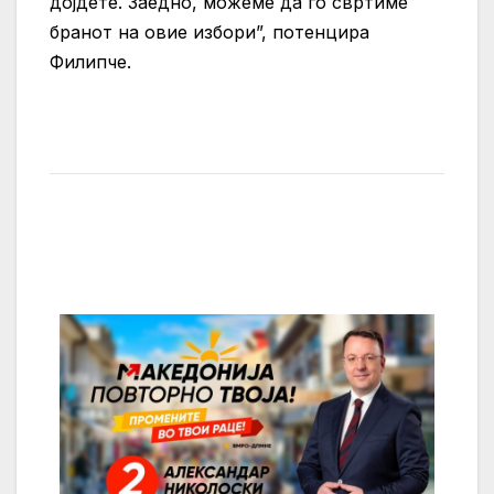
дојдете. Заедно, можеме да го свртиме
бранот на овие избори”, потенцира
Филипче.