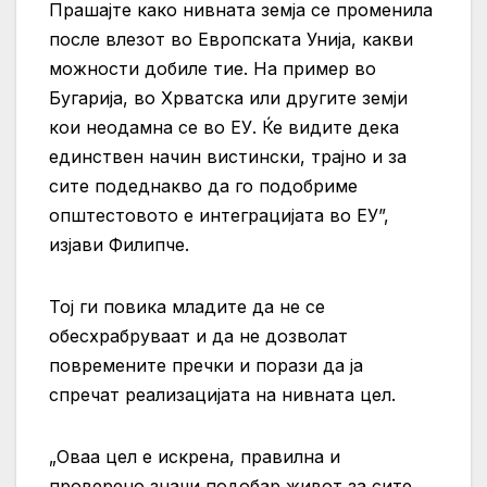
Прашајте како нивната земја се променила
после влезот во Европската Унија, какви
можности добиле тие. На пример во
Бугарија, во Хрватска или другите земји
кои неодамна се во ЕУ. Ќе видите дека
единствен начин вистински, трајно и за
сите подеднакво да го подобриме
општестовото е интеграцијата во ЕУ”,
изјави Филипче.
Тој ги повика младите да не се
обесхрабруваат и да не дозволат
повремените пречки и порази да ја
спречат реализацијата на нивната цел.
„Оваа цел е искрена, правилна и
проверено значи подобар живот за сите.