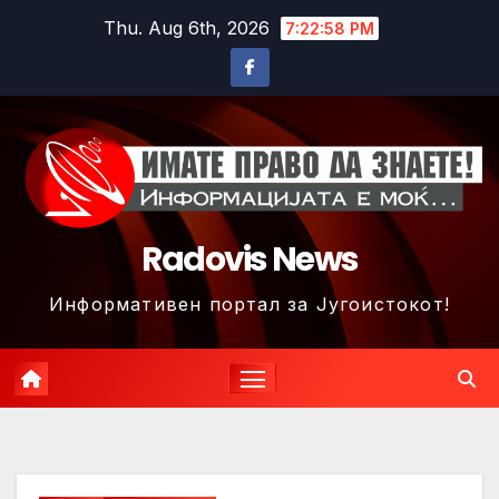
Skip
Thu. Aug 6th, 2026
7:23:01 PM
to
content
Radovis News
Информативен портал за Југоистокот!