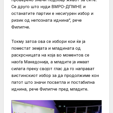
Се друго што нуди ВМРО-ДПМНЕ и
останатите партии е несигурен избор и
ризик од непозната иднина”, рече
Филипче.
Токму затоа ова се избори кои ќе ја
поместат земјата и младината од
раскрсницата на која во моментов се
наоѓа Македонија, а младите ја имаат
силата преку својот глас да го направат
вистинскиот избор за да продолжиме кон
патот што значи посветла и постабилна
иднина, рече Филипче пред младите.