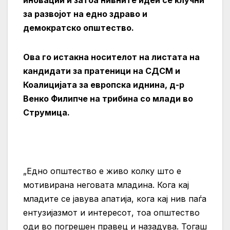
за развојот на едно здраво и
демократско општество.
Ова го истакна носителот на листата на
кандидати за пратеници на СДСМ и
Коалицијата за европска иднина, д-р
Венко Филипче на трибина со млади во
Струмица.
„Едно општество е живо колку што е
мотивирана неговата младина. Кога кај
младите се јавува апатија, кога кај нив паѓа
ентузијазмот и интересот, тоа општество
оди во погрешен правец и назадува. Тогаш