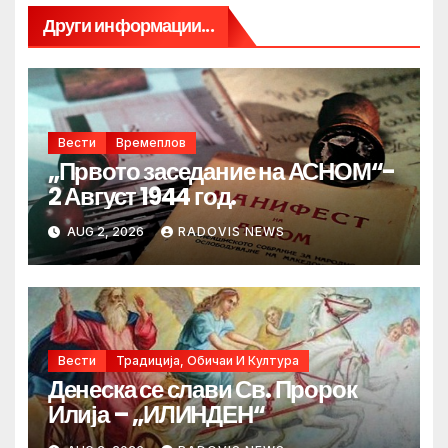
Други информации...
Вести
Времеплов
„Првото заседание на АСНОМ“-
2 Август 1944 год.
AUG 2, 2026
RADOVIS NEWS
Вести
Традиција, Обичаи И Култура
Денеска се слави Св. Пророк
Илија – „ИЛИНДЕН“