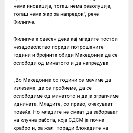
нема иновација, тогаш нема револуција,
тогаш нема жар за напредок”, рече
Филипче.
Филипче е свесен дека кај младите постои
незадоволство поради потрошените
години и бројните обиди Македонија да се
ослободи од минатото и да напредува.
„Во Македонија со години се мачиме да
излеземе, да се пробиеме, да се
ослободиме од минатото и да ја зграпчиме
иднината. Младите, со право, очекуваат
повеќе. Но младите не смеат да заборават
на клучна работа, која СДСМ ја почна
храбро и, за жал, поради блокадите на