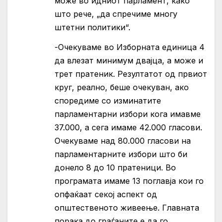
може во идниот парламент, како
што рече, „да спречиме многу
штетни политики“.
-Очекуваме во Изборната единица 4
да влезат минимум двајца, а може и
трет пратеник. Резултатот од првиот
круг, реално, беше очекуван, ако
споредиме со изминатите
парламентарни избори кога имавме
37.000, а сега имаме 42.000 гласови.
Очекуваме над 80.000 гласови на
парламентарните избори што би
донело 8 до 10 пратеници. Во
програмата имаме 13 поглавја кои го
опфаќаат секој аспект од
општественото живеење. Главната
порака до граѓаните е да го