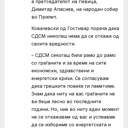
а претседателот на Левица,
Димитар Апасиев, на народен собир
во Прилеп.
Ковачевски од Гостивар порача дека
СДСМ никогаш нема да се откаже од
своите вредности.
– СДСМ секогаш била рамо до рамо
со граѓаните и за време на сите
економски, здравствени и
енергетски кризи. Се согласувам
дека грешките повеќе ги паметиме.
Знам дека ниту на вас граѓаните не
ви беше лесно во последните
години. Но, ние во ниту еден момент
не се откажавме од вас и успеавме
да се избориме со енергетската и