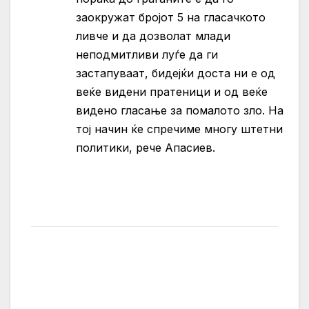
заокружат бројот 5 на гласачкото
ливче и да дозволат млади
неподмитливи луѓе да ги
застапуваат, бидејќи доста ни е од
веќе видени пратеници и од веќе
видено гласање за помалото зло. На
тој начин ќе спречиме многу штетни
политики, рече Апасиев.