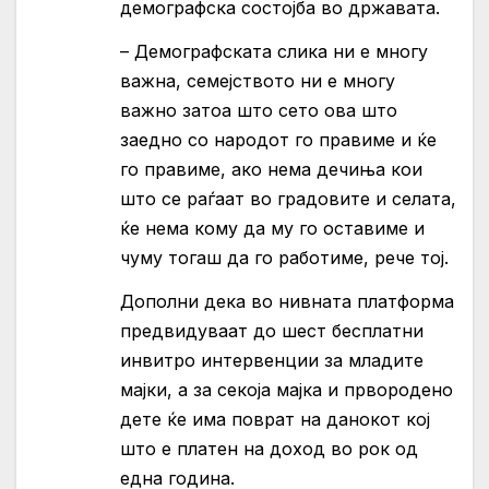
демографска состојба во државата.
– Демографската слика ни е многу
важна, семејството ни е многу
важно затоа што сето ова што
заедно со народот го правиме и ќе
го правиме, ако нема дечиња кои
што се раѓаат во градовите и селата,
ќе нема кому да му го оставиме и
чуму тогаш да го работиме, рече тој.
Дополни дека во нивната платформа
предвидуваат до шест бесплатни
инвитро интервенции за младите
мајки, а за секоја мајка и првородено
дете ќе има поврат на данокот кој
што е платен на доход во рок од
една година.