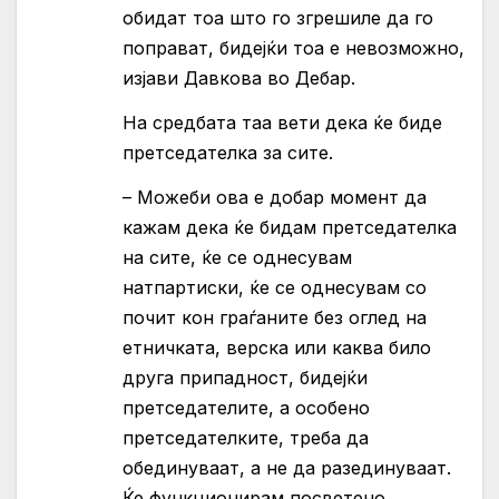
обидат тоа што го згрешиле да го
поправат, бидејќи тоа е невозможно,
изјави Давкова во Дебар.
На средбата таа вети дека ќе биде
претседателка за сите.
– Можеби ова е добар момент да
кажам дека ќе бидам претседателка
на сите, ќе се однесувам
натпартиски, ќе се однесувам со
почит кон граѓаните без оглед на
етничката, верска или каква било
друга припадност, бидејќи
претседателите, а особено
претседателките, треба да
обединуваат, а не да разединуваат.
Ќе функционирам посветено