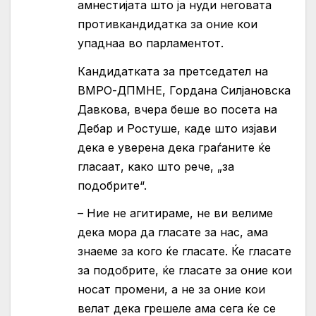
амнестијата што ја нуди неговата
противкандидатка за оние кои
упаднаа во парламентот.
Кандидатката за претседател на
ВМРО-ДПМНЕ, Гордана Силјановска
Давкова, вчера беше во посета на
Дебар и Ростуше, каде што изјави
дека е уверена дека граѓаните ќе
гласаат, како што рече, „за
подобрите“.
– Ние не агитираме, не ви велиме
дека мора да гласате за нас, ама
знаеме за кого ќе гласате. Ќе гласате
за подобрите, ќе гласате за оние кои
носат промени, а не за оние кои
велат дека грешеле ама сега ќе се