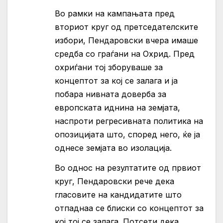
Во рамки на кампањата пред
вториот круг од претседателските
избори, Пендаровски вчера имаше
средба со граѓани на Охрид. Пред
охриѓани тој зборуваше за
концептот за кој се залага и ја
побара нивната доверба за
европската иднина на земјата,
наспроти регресивната политика на
опозицијата што, според него, ќе ја
однесе земјата во изолација.
Во однос на резултатите од првиот
круг, Пендаровски рече дека
гласовите на кандидатите што
отпаднаа се блиски со концептот за
кој тој се залага. Потсети дека