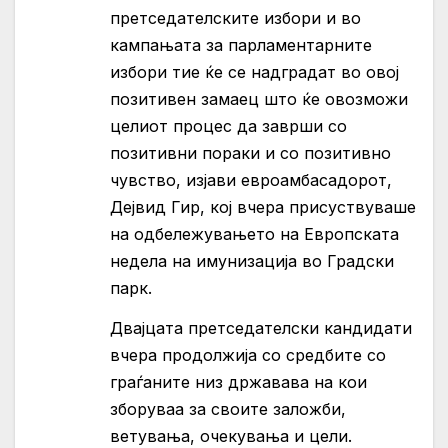
претседателските избори и во
кампањата за парламентарните
избори тие ќе се надградат во овој
позитивен замаец што ќе овозможи
целиот процес да заврши со
позитивни пораки и со позитивно
чувство, изјави евроамбасадорот,
Дејвид Гир, кој вчера присуствуваше
на одбележувањето на Европската
недела на имунизација во Градски
парк.
Двајцата претседателски кандидати
вчера продолжија со средбите со
граѓаните низ државава на кои
зборуваа за своите заложби,
ветувања, очекувања и цели.