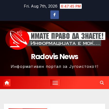
Skip
Fri. Aug 7th, 2026
6:47:47 PM
to
content
Radovis News
Информативен портал за Југоистокот!