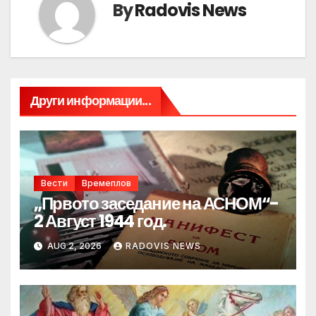
By
Radovis News
Други информации...
Вести
Времеплов
„Првото заседание на АСНОМ“-
2 Август 1944 год.
AUG 2, 2026
RADOVIS NEWS