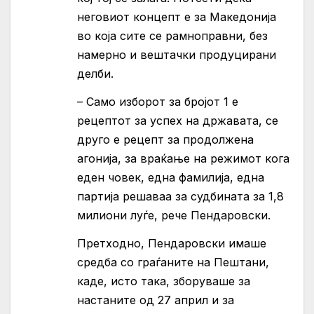
неговиот концепт е за Македонија
во која сите се рамноправни, без
намерно и вештачки продуцирани
делби.
– Само изборот за бројот 1 е
рецептот за успех на државата, се
друго е рецепт за продолжена
агонија, за враќање на режимот кога
еден човек, една фамилија, една
партија решаваа за судбината за 1,8
милиони луѓе, рече Пендаровски.
Претходно, Пендаровски имаше
средба со граѓаните на Пештани,
каде, исто така, зборуваше за
настаните од 27 април и за