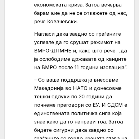
економската криза. Затоа вечерва
барам вие да не се откажете од нас,
рече Ковачевски.
Нагласи дека заедно со граѓаните
успеале да го срушат режимот на
ВМРО-ДПМНЕ и, како што рече, „да
ја ослободиме државата од канџите
на ВМРО после 11 години изолација“.
– Со ваша поддршка ја внесовме
Македонија во НАТО и донесовме
тешки одлуки по 30 години да
почнеме преговори со ЕУ. И СДСМ е
единствената политичка сила која
знае како да го направи тоа. Затоа
бидете сигурни дека заедно со
граѓаните со гордо крената глава на