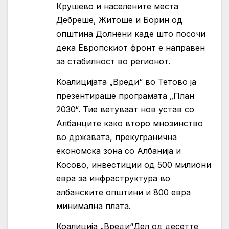
Крушево и населените места
Дебреше, Житоше и Борин од
општина Долнени каде што посочи
дека Европскиот фронт е направен
за стабилност во регионот.
Коалицијата „Вреди“ во Тетово ја
презентираше програмата „План
2030“. Тие ветуваат нов устав со
Албанците како второ мнозинство
во државата, прекугранична
економска зона со Албанија и
Косово, инвестиции од 500 милиони
евра за инфраструктура во
албанските општини и 800 евра
минимална плата.
Коалиција „Вреди“Дел од десетте