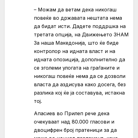
– Можам да ветам дека никогаш
повеќе во државата нештата нема
да бидат исти. Дадете поддршка на
третата опција, на Движењето ЗНАМ
За наша Македонија, што ќе биде
контролор на идната власт и на
идната опозиција, дополнително да
се зголеми улогата на граѓаните и
никогаш повеќе нема да се дозволи
власта да аздисува како досега, без
разлика кој ќе ја составува, истакна
тој.
Апасиев во Прилеп рече дека
очекуваат над 80.000 гласови и
двоцифрен број пратеници за да