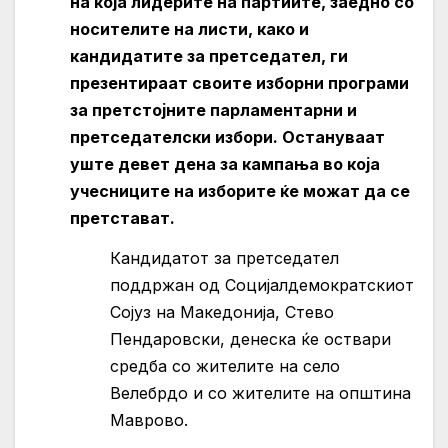
на која лидерите на партиите, заедно со
носителите на листи, како и
кандидатите за претседател, ги
презентираат своите изборни програми
за претстојните парламентарни и
претседателски избори. Остануваат
уште девет дена за кампања во која
учесниците на изборите ќе можат да се
претстават.
Кандидатот за претседател
поддржан од Социјалдемократскиот
Сојуз на Македонија, Стево
Пендаровски, денеска ќе оствари
средба со жителите на село
Велебрдо и со жителите на општина
Маврово.