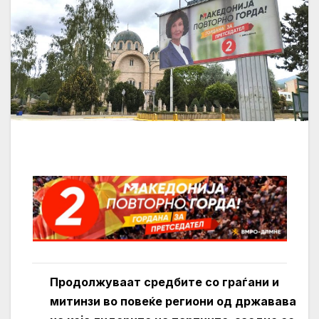
Продолжуваат средбите со граѓани и
митинзи во повеќе региони од државава