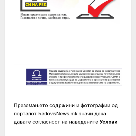
Преземањето содржини и фотографии од
порталот RadovisNews.mk значи дека
давате согласност на нaведените
Услови