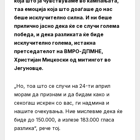
која што ја чувствуваме во кампањата,
таа емоција која што доаѓаше до нас
беше исклучително силна. И ни беше
прилично јасно дека ќе се случи голема
победа, и дека разликата ќе биде
исклучително голема, истакна
претседателот на ВМРО-ДПМНЕ,
Христијан Мицкоски од митингот во
Јегуновце.
„Но, тоа што се случи на 24-ти април
морам да признам и да бидам како и
секогаш искрен со вас, ги надмина и
нашите очекувања. Ние мислевме дека ќе
биде до 150.000, а излезе 183.000 гласа
разлика“, рече тој.