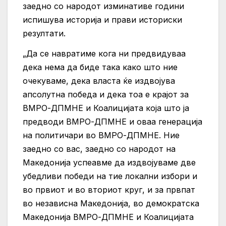
заедно со народот изминативе години
испишува историја и прави историски
резултати.
„Да се навратиме кога ни предвидуваа
дека нема да биде така како што ние
очекуваме, дека власта ќе издвојува
апсолутна победа и дека тоа е крајот за
ВМРО-ДПМНЕ и Коалицијата која што ја
предводи ВМРО-ДПМНЕ и оваа генерација
на политичари во ВМРО-ДПМНЕ. Ние
заедно со вас, заедно со народот на
Македонија успеавме да издвојуваме две
убедливи победи на тие локални избори и
во првиот и во вториот круг, и за првпат
во независна Македонија, во демократска
Македонија ВМРО-ДПМНЕ и Коалицијата