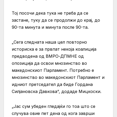
Тој посочи дека тука не треба да се
застане, туку да се продолжи до крај, до
90-та минута и минута после 90-та.
„Сега следната наша цел повторно
историска е за првпат некоја коалиција
предводена од ВМРО-ДПМНЕ од
опозиција да освои мнозинство во
македонскиот Парламент. Потребно е
мнозинство во македонскиот Парламент и
идниот претседател да биде Гордана
Силјановска Давкова“, додаде Мицкоски.
„Јас сум убеден гледајќи го тоа што се
случува овие пет дена од кога заврши