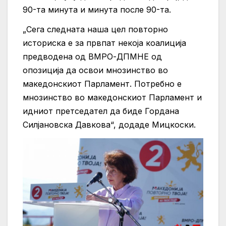
90-та минута и минута после 90-та.
„Сега следната наша цел повторно
историска е за првпат некоја коалиција
предводена од ВМРО-ДПМНЕ од
опозиција да освои мнозинство во
македонскиот Парламент. Потребно е
мнозинство во македонскиот Парламент и
идниот претседател да биде Гордана
Силјановска Давкова“, додаде Мицкоски.