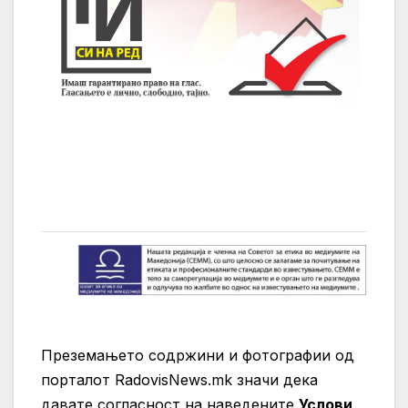
Преземањето содржини и фотографии од
порталот RadovisNews.mk значи дека
давате согласност на нaведените
Услови