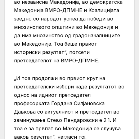
во независна Македонија, во демократска
Македонија ВМРО-ДПМНЕ и Коалицијата
заедно со народот успеа да победи во
мнозинството општини во Македонија и
да има мнозинство од градоначалниците
во Македонија. Тоа беше првиот
историски резултат“, потсети
претседателот на ВМРО-ДПМНЕ.
„И тоа продолжи во првиот круг на
претседателски избори каде резултатот во
однос на идниот претседател
професорката Гордана Силјановска
Давкова со актуелниот и претседател во
заминување Стево Пендаровски е 2:1. И
тоа е за првпат во Македонија се случува
ваков резултат“, нагласи тој.