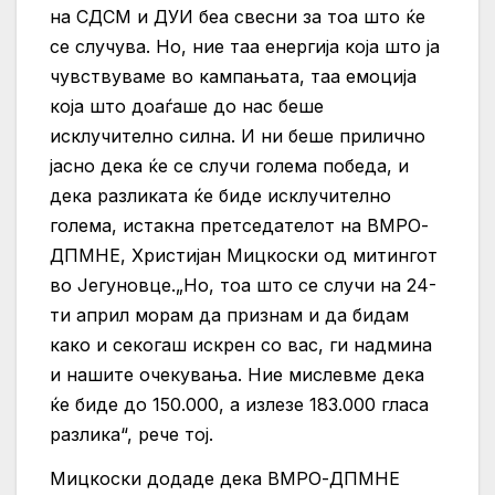
на СДСМ и ДУИ беа свесни за тоа што ќе
се случува. Но, ние таа енергија која што ја
чувствуваме во кампањата, таа емоција
која што доаѓаше до нас беше
исклучително силна. И ни беше прилично
јасно дека ќе се случи голема победа, и
дека разликата ќе биде исклучително
голема, истакна претседателот на ВМРО-
ДПМНЕ, Христијан Мицкоски од митингот
во Јегуновце.
„Но, тоа што се случи на 24-
ти април морам да признам и да бидам
како и секогаш искрен со вас, ги надмина
и нашите очекувања. Ние мислевме дека
ќе биде до 150.000, а излезе 183.000 гласа
разлика“, рече тој.
Мицкоски додаде дека ВМРО-ДПМНЕ