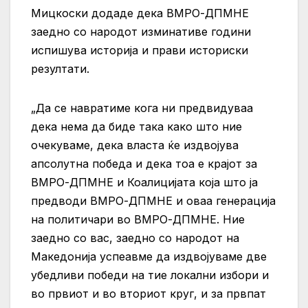
Мицкоски додаде дека ВМРО-ДПМНЕ
заедно со народот изминативе години
испишува историја и прави историски
резултати.
„Да се навратиме кога ни предвидуваа
дека нема да биде така како што ние
очекуваме, дека власта ќе издвојува
апсолутна победа и дека тоа е крајот за
ВМРО-ДПМНЕ и Коалицијата која што ја
предводи ВМРО-ДПМНЕ и оваа генерација
на политичари во ВМРО-ДПМНЕ. Ние
заедно со вас, заедно со народот на
Македонија успеавме да издвојуваме две
убедливи победи на тие локални избори и
во првиот и во вториот круг, и за првпат