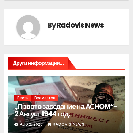
By
Radovis News
Други информации...
Вести
Времеплов
„Првото заседание на АСНОМ“-
2 Август 1944 год.
AUG 2, 2026
RADOVIS NEWS