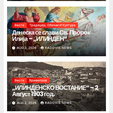
Вести
Традиција, Обичаи И Култура
Денеска се слави Св. Пророк
Илија – „ИЛИНДЕН“
AUG 2, 2026
RADOVIS NEWS
Вести
Времеплов
„ИЛИНДЕНСКО ВОСТАНИЕ“ – 2
Август 1903 год.
AUG 2, 2026
RADOVIS NEWS