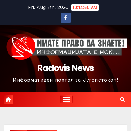
Skip
Fri. Aug 7th, 2026
10:14:52 AM
to
content
Radovis News
Информативен портал за Југоистокот!