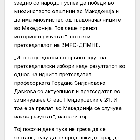
заедно со народот успеа да победи во
мнозинството општини во Македонија и
да има мнозинство од градоначалниците
во Македонија. Тоа беше првиот
историски резултат“, потсети
претседателот на ВМРО-ДПМНЕ.
„И тоа продолжи во првиот круг на
претседателски избори каде резултатот во
однос на идниот претседател
професорката Гордана Силјановска
Давкова со актуелниот и претседател во
заминување Стево Пендаровски е 2:1. И
тоа е за првпат во Македонија се случува
ваков резултат“, нагласи тој.
Тој посочи дека тука не треба да се
застане, туку да се продолжи до крај, до