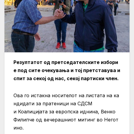
Резултатот од претседателските избори
е под сите очекувања и тој претставува и
спит за секој од нас, секој партиски член.
Ова го истакна носителот на листата на ка
ндидати за пратеници на СДСМ
и Коалицијата за европска иднина, Венко
Филипче од вечерашниот митинг во Негот
ино.