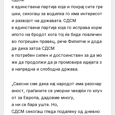
е единствена партија која и покрај сите гре
шки, секогаш за водилка го има интересот
и развојот на државата. СДСМ
е единствена партија која го исправа корм
илото на бродот кога тој ќе биде повлечен
во погрешен правец, рече Филипче и дода
де дека затоа СДСМ
е потребен силен и достоинствен за да мо
же да продолжи да ја промовира идејата з
а напредна и слободна држава.
„Свесни сме дека кај народот има разочар
аност, граѓаните се уморни чекајќи го клуч
от за Европа, дадовме многу,
а ни се бара уште. Но,
СДСМ секогаш гледа подалеку од дневно