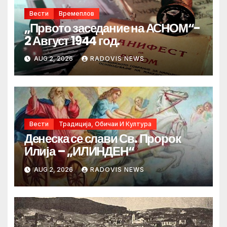
Вести
Времеплов
„Првото заседание на АСНОМ“-
2 Август 1944 год.
AUG 2, 2026
RADOVIS NEWS
Вести
Традиција, Обичаи И Култура
Денеска се слави Св. Пророк
Илија – „ИЛИНДЕН“
AUG 2, 2026
RADOVIS NEWS