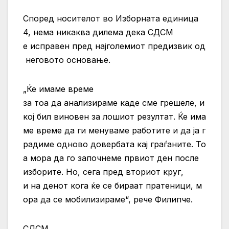
Според носителот во Изборната единица
4, нема никаква дилема дека СДСМ
е исправен пред најголемиот предизвик од
неговото основање.
„Ќе имаме време
за тоа да анализираме каде сме грешеле, и
кој бил виновен за лошиот резултат. Ќе има
ме време да ги менуваме работите и да ја г
радиме одново довербата кај граѓаните. То
а мора да го започнеме првиот ден после
изборите. Но, сега пред вториот круг,
и на денот кога ќе се бираат пратеници, м
ора да се мобилизираме“, рече Филипче.
СДСМ