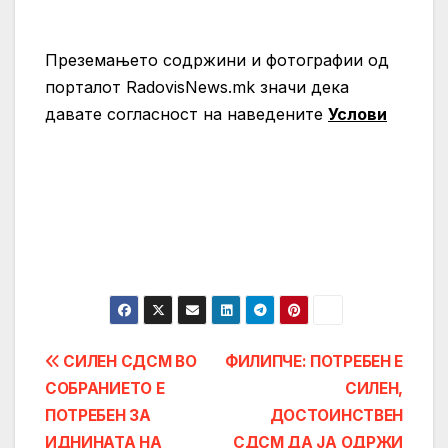
Преземањето содржини и фотографии од
порталот RadovisNews.mk значи дека
давате согласност на нaведените
Услови
Post
СИЛЕН СДСМ ВО
ФИЛИПЧЕ: ПОТРЕБЕН Е
СОБРАНИЕТО Е
СИЛЕН,
navigation
ПОТРЕБЕН ЗА
ДОСТОИНСТВЕН
ИДНИНАТА НА
СДСМ ДА ЈА ОДРЖИ