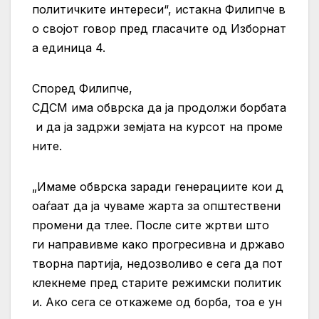
политичките интереси“, истакна Филипче в
о својот говор пред гласачите од Изборнат
а единица 4.
Според Филипче,
СДСМ има обврска да ја продолжи борбата
и да ја задржи земјата на курсот на проме
ните.
„Имаме обврска заради генерациите кои д
оаѓаат да ја чуваме жарта за општествени
промени да тлее. После сите жртви што
ги направивме како прогресивна и државо
творна партија, недозволиво е сега да пот
клекнеме пред старите режимски политик
и. Ако сега се откажеме од борба, тоа е ун