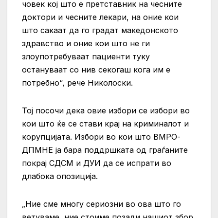
човек кој што е претставник на чесните
доктори и чесните лекари, на оние кои
што сакаат да го градат македонското
здравство и оние кои што не ги
злоупотребуваат пациенти туку
остануваат со нив секогаш кога им е
потребно“, рече Николоски.
Тој посочи дека овие избори се избори во
кои што ќе се стави крај на криминалот и
корупцијата. Избори во кои што ВМРО-
ДПМНЕ ја бара поддршката од граѓаните
покрај СДСМ и ДУИ да се испрати во
длабока опозиција.
„Ние сме многу сериозни во ова што го
ветуваме, ние стоиме позади нашиот збор.