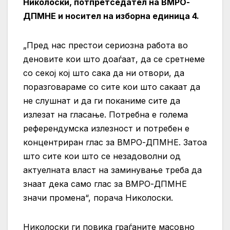
Николоски, потпретседател на ВМРО-
ДПМНЕ и носител на изборна единица 4.
„Пред нас престои сериозна работа во
деновите кои што доаѓаат, да се сретнеме
со секој кој што сака да ни отвори, да
поразговараме со сите кои што сакаат да
не слушнат и да ги поканиме сите да
излезат на гласање. Потребна е голема
референдумска излезност и потребен е
концентриран глас за ВМРО-ДПМНЕ. Затоа
што сите кои што се незадоволни од
актуелната власт на заминување треба да
знаат дека само глас за ВМРО-ДПМНЕ
значи промена“, порача Николоски.
Николоски ги повика граѓаните масовно