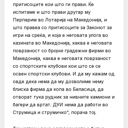
притисоците кои што ги прави. Ќе
испитаме и што прави другар му
Перпарим во Лотарија на Македонија, и
што правеа со притисоците за Законот за
игри на среќа, и која е неговата улога во
казината во Македонија, каква е неговата
поврзаност со бројни градежни фирми во
Македонија, каква е неговата поврзаност
со спортските клубови кои што се се
освен спортски клубови. И да му кажам од
овде дека нема да му дозволиме нему
блиска фирма да копа во Беласица, да
отворат тука рудник за нивните камиони и
багери да вртат. ДУИ нема да работи во
Струмица и струмичко“, порача тој.