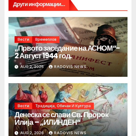
Други информации...
Вести
Времеплов
„Првото заседание на АСНОМ“-
2 Август 1944 год.
AUG 2, 2026
RADOVIS NEWS
Вести
Традиција, Обичаи И Култура
Денеска се слави Св. Пророк
Илија – „ИЛИНДЕН“
AUG 2, 2026
RADOVIS NEWS