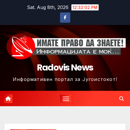
Skip
Sat. Aug 8th, 2026
12:32:04 PM
to
content
Radovis News
Информативен портал за Југоистокот!