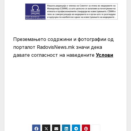
Преземањето содржини и фотографии од
порталот RadovisNews.mk значи дека
давате согласност на нaведените
Услови