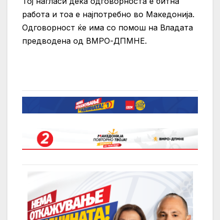
Тој нагласи дека одговорноста е битна
работа и тоа е најпотребно во Македонија.
Одговорност ќе има со помош на Владата
предводена од ВМРО-ДПМНЕ.