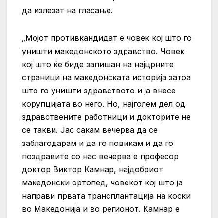
да излезат на гласање.
„Мојот противкандидат е човек кој што го
уништи македонското здравство. Човек
кој што ќе биде запишан на најцрните
страници на македонската историја затоа
што го уништи здравството и ја внесе
корупцијата во него. Но, најголем дел од
здравствените работници и докторите не
се такви. Јас сакам вечерва да се
заблагодарам и да го повикам и да го
поздравите со нас вечерва е професор
доктор Виктор Камнар, најдобриот
македонски ортопед, човекот кој што ја
направи првата трансплантација на коски
во Македонија и во регионот. Камнар е