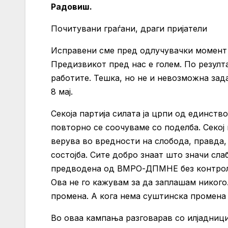
Радовиш.
Почитувани граѓани, драги пријатели
Исправени сме пред одлучувачки момент 
Предизвикот пред нас е голем. По резулт
работите. Тешка, но не и невозможна зада
8 мај.
Секоја партија силата ја црпи од единств
повторно се соочуваме со поделба. Секој 
верува во вредности на слобода, правда,
состојба. Сите добро знаат што значи сл
предводена од ВМРО-ДПМНЕ без контрола, 
Ова не го кажувам за да заплашам никог
промена. А кога нема суштинска промена
Во оваа кампања разговарав со илјадници