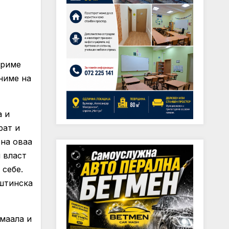
бриме
иниме на
а и
рат и
 на оваа
 власт
 себе.
штинска
 маала и