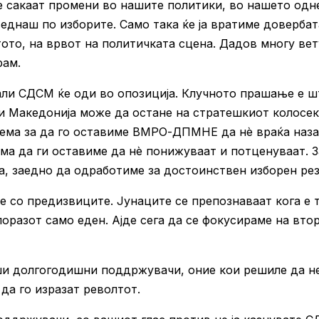
те сакаат промени во нашите политики, во нашето од
еднаш по изборите. Само така ќе ја вратиме довербата
ото, на врвот на политичката сцена. Дадов многу ве
рам.
али СДСМ ќе оди во опозиција. Клучното прашање е ш
али Македонија може да остане на стратешкиот колосек
лема за да го оставиме ВМРО-ДПМНЕ да нè враќа наза
ема да ги оставиме да нè понижуваат и потценуваат. З
ла, заедно да одработиме за достоинствен изборен рез
е со предизвиците. Јунаците се препознаваат кога е 
поразот само еден. Ајде сега да се фокусираме на вто
ши долгогодишни поддржувачи, оние кои решиле да н
 да го изразат револтот.