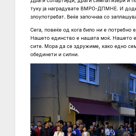
Драги сопартијци, драги симпатизери и п
туку ја наградувате ВМРО-ДПМНЕ. И додел
злоупотребат. Веќе започнаа со заплашув
Сега, повеќе од кога било ни е потребно 
Нашето единство е нашата моќ. Нашето ед
сите. Мора да се здружиме, како едно се
обединети и силни.