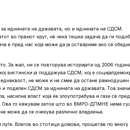
за иднината на државата, но и иднината на СДСМ.
атот во првиот круг, нè чека тешка задача да ги подо
ча е пред нас која може да ја оствариме ако се обед
ото. За жал, ни се повторува историјата од 2006 годин
кој вистински ја поддржува СДСМ, кој е социјалдемок
 еднаквост, не може и не смее да остане рамнодушен
аб и поделен СДСМ за иднината на државата. Тоа значи
насилна власт која ќе злоупотребува и гази сè пред
о. Ова го кажувам затоа што во ВМРО-ДПМНЕ нема су
 не може да се очекува различно владеење.
 луѓе. Влегов во стотици домови, прошетав по многу