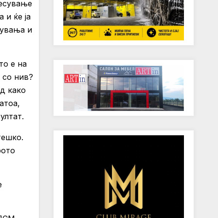
несување
 и ќе ја
тувања и
то е на
 со нив?
д како
атоа,
ултат.
тешко.
рото
е