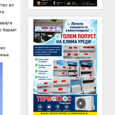
ство во
те.
авајте
о бараат
 во
еење.