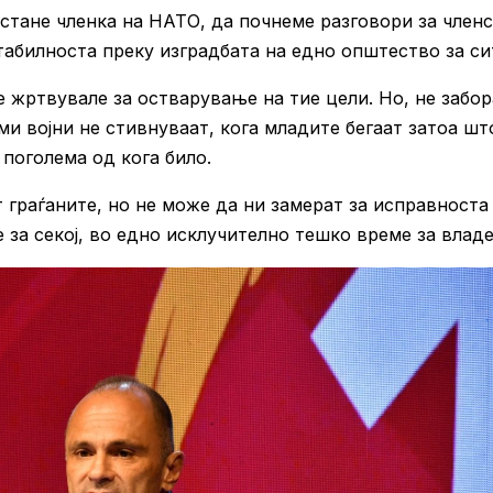
 стане членка на НАТО, да почнеме разговори за член
табилноста преку изградбата на едно општество за си
 жртвувале за остварување на тие цели. Но, не забор
ми војни не стивнуваат, кога младите бегаат затоа шт
 поголема од кога било.
 граѓаните, но не може да ни замерат за исправноста
 за секој, во едно исклучително тешко време за влад