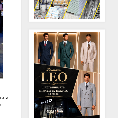
та и
ме