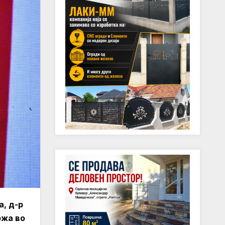
а, д-р
ржа во