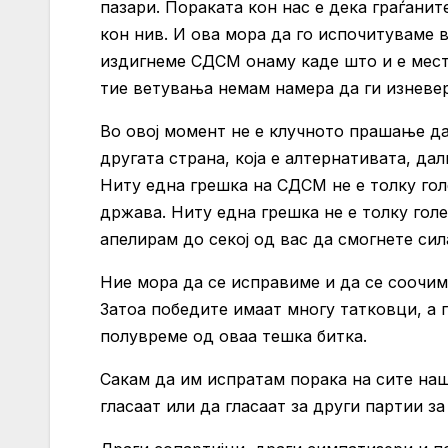
пазари. Пораката кон нас е дека граѓани
кон нив. И ова мора да го испочитуваме в
издигнеме СДСМ онаму каде што и е мест
тие ветувања немам намера да ги изневе
Во овој момент не е клучното прашање д
другата страна, која е алтернативата, д
Ниту една грешка на СДСМ не е толку го
држава. Ниту една грешка не е толку гол
апелирам до секој од вас да смогнете си
Ние мора да се исправиме и да се соочим
Затоа победите имаат многу татковци, а 
полувреме од оваа тешка битка.
Сакам да им испратам порака на сите на
гласаат или да гласаат за други партии за