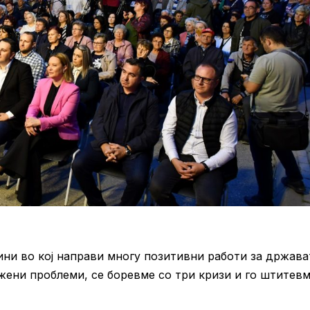
и во кој направи многу позитивни работи за држава
жени проблеми, се боревме со три кризи и го штитев