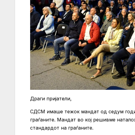
Драги пријатели,
СДСМ имаше тежок мандат од седум годин
граѓаните. Мандат во кој решивме натало
стандардот на граѓаните.