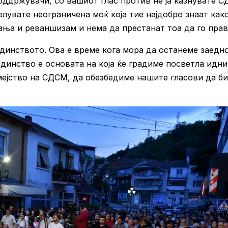
оддржувачи, со вашиот глас против не ја казнувате 
увате неограничена моќ која тие најдобро знаат како
ања и реваншизам и нема да престанат тоа да го прав
единството. Ова е време кога мора да останеме заедно
инство е основата на која ќе градиме посветла идни
мејство на СДСМ, да обезбедиме нашите гласови да б