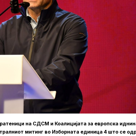
ратеници на СДСМ и Коалицијата за европска иднин
нтралниот митинг во Изборната единица 4 што се од