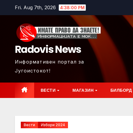
Skip
Fri. Aug 7th, 2026
4:38:02 PM
to
content
Radovis News
Информативен портал за
Југоистокот!
ВЕСТИ
МАГАЗИН
БИЛБОРД
Вести
Избори 2024