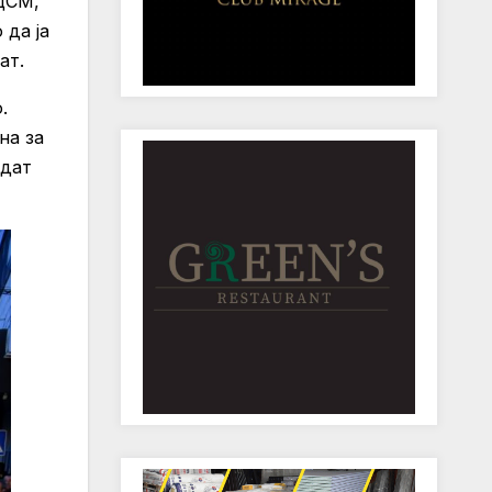
СДСМ,
 да ја
ат.
.
на за
идат