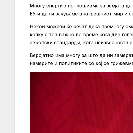
Многу енергија потрошивме за земјата да
ЕУ и да ги зачуваме внатрешниот мир и с
Некои можеби ќе речат дека премногу сме
колку е тоа важно во време кога две голе
европски стандарди, кога неизвесноста е
Веројатно има многу за што да ни замерат
намерите и политиките со кој се грижевме