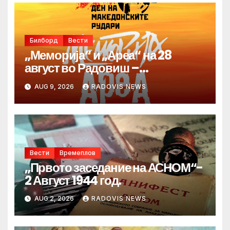
Билборд
Вести
„Меморија“ и „Ареа“ на 28
август во Радовиш –
продолжува традицијата за
AUG 9, 2026
RADOVIS NEWS
Денот на македонските рудари
Вести
Времеплов
„Првото заседание на АСНОМ“-
2 Август 1944 год.
AUG 2, 2026
RADOVIS NEWS