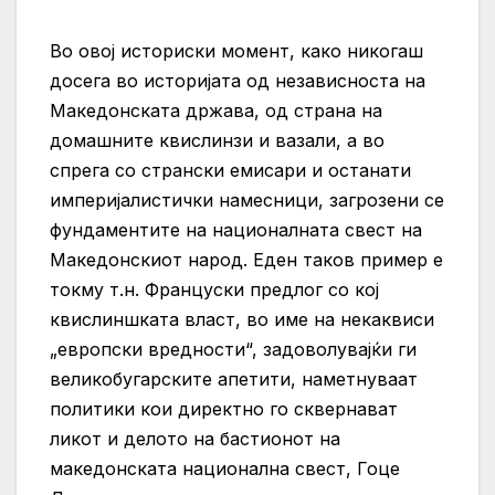
Во овој историски момент, како никогаш
досега во историјата од независноста на
Македонската држава, од страна на
домашните квислинзи и вазали, а во
спрега со странски емисари и останати
империјалистички намесници, загрозени се
фундаментите на националната свест на
Македонскиот народ. Еден таков пример е
токму т.н. Француски предлог со кој
квислиншката власт, во име на некаквиси
„европски вредности“, задоволувајќи ги
великобугарските апетити, наметнуваат
политики кои директно го сквернават
ликот и делото на бастионот на
македонската национална свест, Гоце