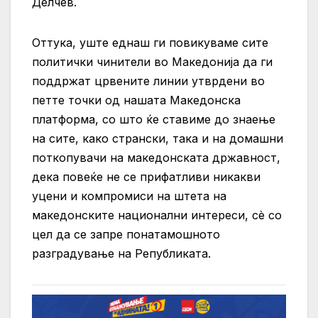
Делчев.
Оттука, уште еднаш ги повикуваме сите
политички чинители во Македонија да ги
поддржат црвените линии утврдени во
петте точки од нашата Македонска
платформа, со што ќе ставиме до знаење
на сите, како странски, така и на домашни
поткопувачи на македонската државност,
дека повеќе не се прифатливи никакви
уцени и компромиси на штета на
македонските национални интереси, сè со
цел да се запре понатамошното
разградување на Републиката.