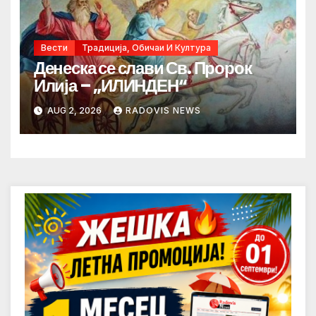
Вести
Традиција, Обичаи И Култура
Денеска се слави Св. Пророк
Илија – „ИЛИНДЕН“
AUG 2, 2026
RADOVIS NEWS