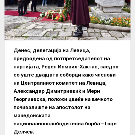
Денес, делегација на Левица,
предводена од потпретседателот на
партијата, Реџеп Исмаил-Хактан, заедно
со уште двајцата соборци како членови
на Централниот комитет на Левица,
Александар Димитриевиќ и Мери
Георгиевска, положи цвеќе на вечното
почивалиште на апостолот на
македонската
националноослободителна борба – Гоце
Делчев.