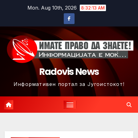
Skip
Mon. Aug 10th, 2026
8:32:16 AM
to
content
Radovis News
Информативен портал за Југоистокот!