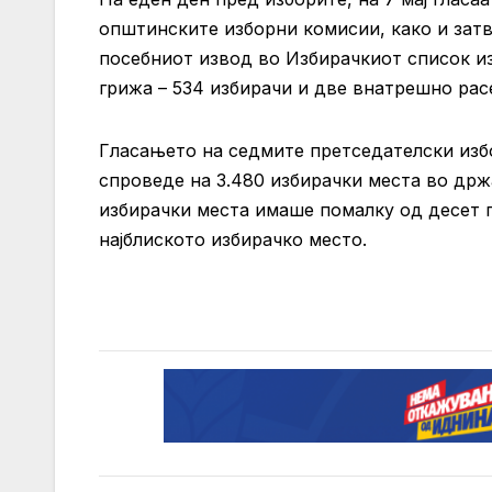
општинските изборни комисии, како и затв
посебниот извод во Избирачкиот список изн
грижа – 534 избирачи и две внатрешно рас
Гласањето на седмите претседателски изб
спроведе на 3.480 избирачки места во држа
избирачки места имаше помалку од десет г
најблиското избирачко место.