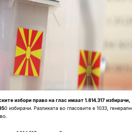
ките избори право на глас имаат 1.814.317 избирачи,
35
0 избирачи. Разликата во гласовите е 1033, генералн
во.