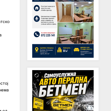
атско
а
т
стој
нема
и од