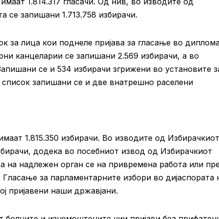
имаат 1.814.317 гласачи. Од нив, во изводите од
а се запишани 1.713.758 избирачи.
к за лица кои поднеле пријава за гласање во диплом
ни канцеларии се запишани 2.569 избирачи, а во
Запишани се и 534 избирачи згрижени во установите з
т список запишани се и две внатрешно раселени
имаат 1.815.350 избирачи. Во изводите од Избирачкио
избирачи, додека во посебниот извод од Избирачкиот
та на надлежен орган се на привремена работа или пре
. Гласање за парламентарните избори во дијаспората 
ој пријавени наши државјани.
ат болните и изнемоштените чии пријави беа прифатен