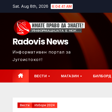
Skip
Sat. Aug 8th, 2026
6:04:43 AM
to
content
Radovis News
Информативен портал за
Југоистокот!
ВЕСТИ
МАГАЗИН
БИЛБОРД
Вести
Избори 2024