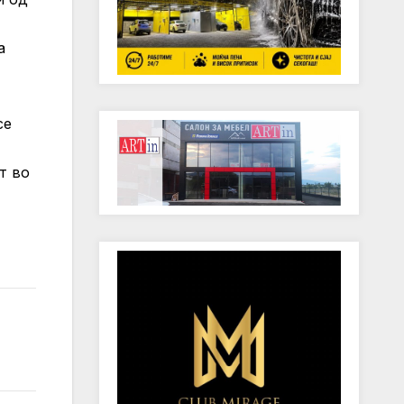
а
се
т во