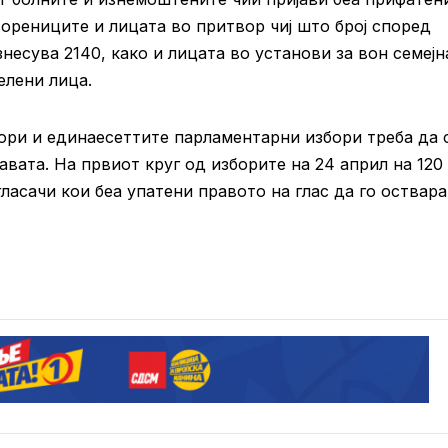
орениците и лицата во притвор чиј што број според
есува 2140, како и лицата во установи за вон семејн
елени лица.
ори и единаесеттите парламентарни избори треба да 
вата. На првиот круг од изборите на 24 април на 120
ласачи кои беа упатени правото на глас да го оствара