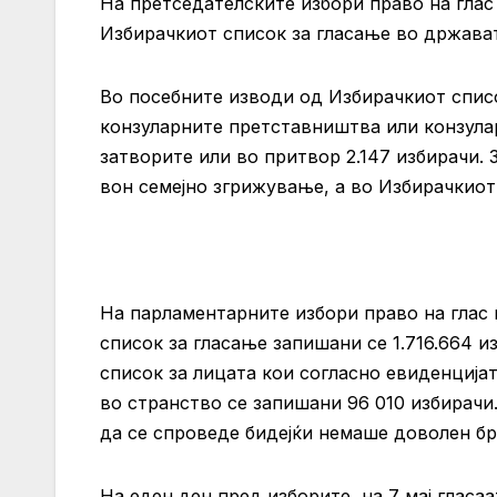
На претседателските избори право на глас 
Избирачкиот список за гласање во држават
Во посебните изводи од Избирачкиот списо
конзуларните претставништва или конзулар
затворите или во притвор 2.147 избирачи. 
вон семејно згрижување, а во Избирачкио
На парламентарните избори право на глас 
список за гласање запишани се 1.716.664 
список за лицата кои согласно евиденција
во странство се запишани 96 010 избирачи
да се спроведе бидејќи немаше доволен бр
На еден ден пред изборите, на 7 мај гласа