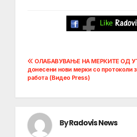
Post
ОЛАБАВУВАЊЕ НА МЕРКИТЕ ОД УТ
донесени нови мерки со протоколи 
navigation
работа (Видео Press)
By
Radovis News