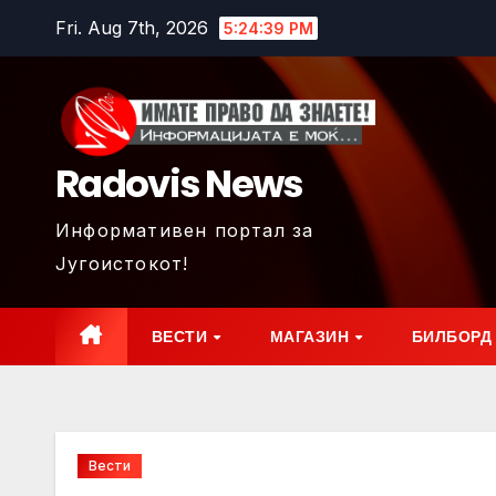
Skip
Fri. Aug 7th, 2026
5:24:40 PM
to
content
Radovis News
Информативен портал за
Југоистокот!
ВЕСТИ
МАГАЗИН
БИЛБОРД
Вести