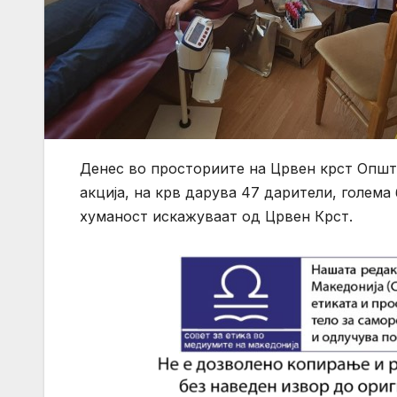
Денес во просториите на Црвен крст Општ
акција, на крв дарува 47 дарители, голема
хуманост искажуваат од Црвен Крст.