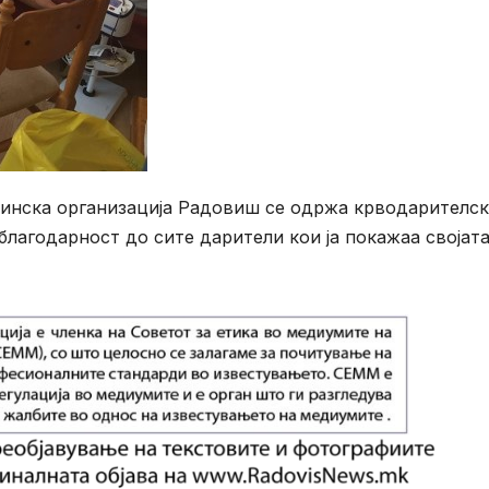
инска организација Радовиш се одржа крводарителск
 благодарност до сите дарители кои ја покажаа својат