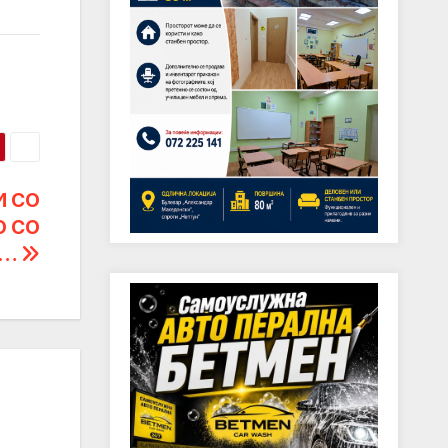
И СО
О СО
А…