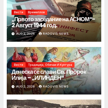
Вести
Времеплов
„Првото заседание на АСНОМ“-
2 Август 1944 год.
AUG 2, 2026
RADOVIS NEWS
Вести
Традиција, Обичаи И Култура
Денеска се слави Св. Пророк
Илија – „ИЛИНДЕН“
AUG 2, 2026
RADOVIS NEWS