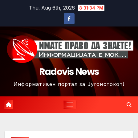
Skip
Thu. Aug 6th, 2026
8:31:36 PM
to
content
Radovis News
Информативен портал за Југоистокот!