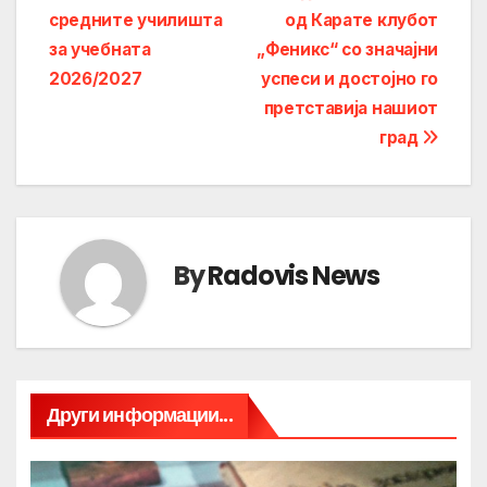
средните училишта
од Карате клубот
navigation
за учебната
„Феникс“ со значајни
2026/2027
успеси и достојно го
претставија нашиот
град
By
Radovis News
Други информации...