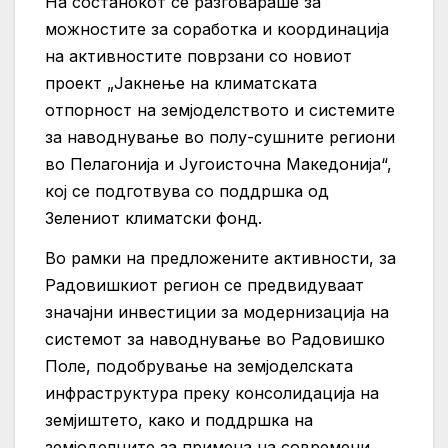
На состанокот се разговараше за
можностите за соработка и координација
на активностите поврзани со новиот
проект „Јакнење на климатската
отпорност на земјоделството и системите
за наводнување во полу-сушните региони
во Пелагонија и Југоисточна Македонија“,
кој се подготвува со поддршка од
Зелениот климатски фонд.
Во рамки на предложените активности, за
Радовишкиот регион се предвидуваат
значајни инвестиции за модернизација на
системот за наводнување во Радовишко
Поле, подобрување на земјоделската
инфраструктура преку консолидација на
земјиштето, како и поддршка на
земјоделците за примена на современи,