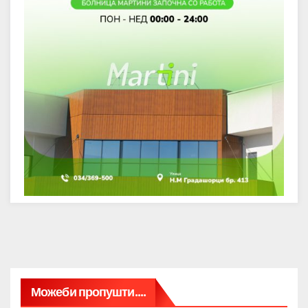
Можеби пропушти....