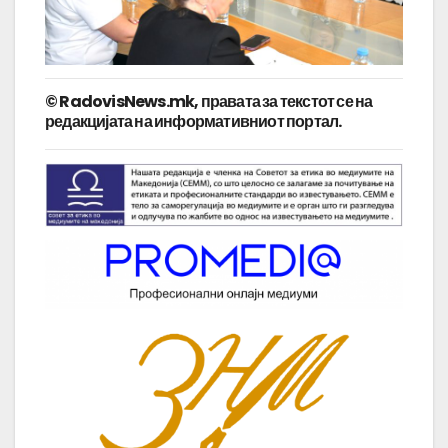
© RadovisNews.mk, правата за текстот се на
редакцијата на информативниот портал.