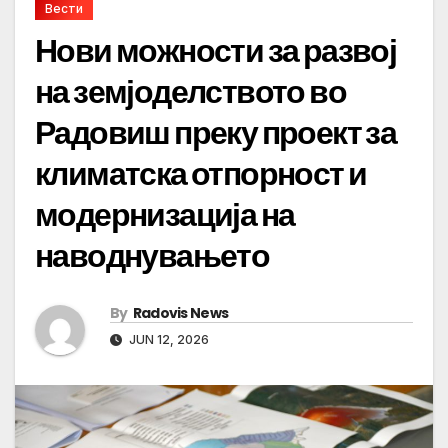
Вести
Нови можности за развој
на земјоделството во
Радовиш преку проект за
климатска отпорност и
модернизација на
наводнувањето
By
Radovis News
JUN 12, 2026