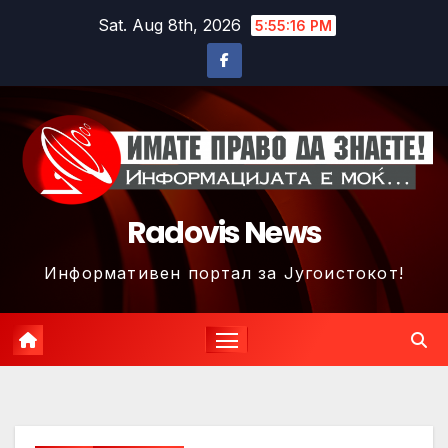
Skip
Sat. Aug 8th, 2026
5:55:19 PM
to
content
Radovis News
Информативен портал за Југоистокот!