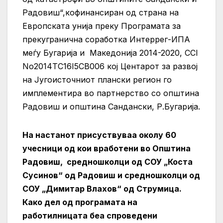
Радовиш“,кофинансиран од страна на
Европската унија преку Програмата за
прекугранична соработка Интеррег-ИПА
меѓу Бугарија и Македонија 2014-2020, CCI
No2014TC16I5CB006 кој Центарот за развој
на Југоисточниот плански регион го
имплементира во партнерство со општина
Радовиш и општина Сандански, Р.Бугарија.
На настанот присуствуваа околу 60
учесници од кои вработени во Општина
Радовиш, средношколци од СОУ „Коста
Сусинов“ од Радовиш и средношколци од
СОУ „Димитар Влахов“ од Струмица.
Како дел од програмата на
работилницата беа спроведени