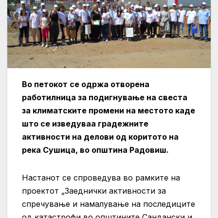
Во петокот се одржа отворена
работилница за подигнување на свеста
за климатските промени на местото каде
што се изведуваа градежните
активности на делови од коритото на
река Сушица, во општина Радовиш.
Настанот се спроведува во рамките на
проектот „Заеднички активности за
спречување и намалување на последиците
од катастрофи во општините Сандански и