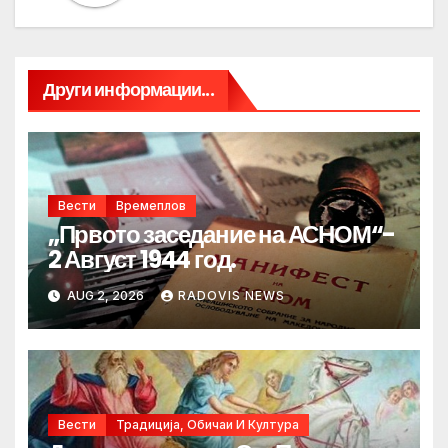
Други информации...
Вести
Времеплов
„Првото заседание на АСНОМ“-
2 Август 1944 год.
AUG 2, 2026
RADOVIS NEWS
Вести
Традиција, Обичаи И Култура