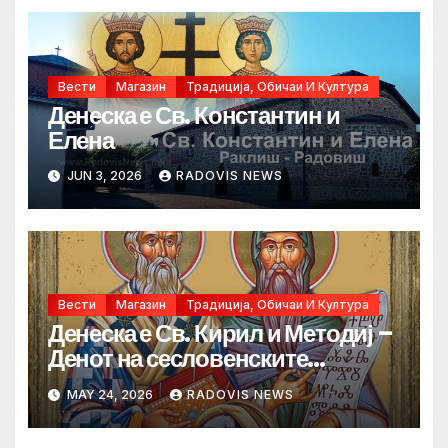
Вести
Магазин
Традиција, Обичаи И Култура
Денеска е Св. Константин и
Елена
JUN 3, 2026
RADOVIS NEWS
Вести
Магазин
Традиција, Обичаи И Култура
Денеска е Св. Кирил и Методиј –
Денот на сесловенските
просветители
MAY 24, 2026
RADOVIS NEWS