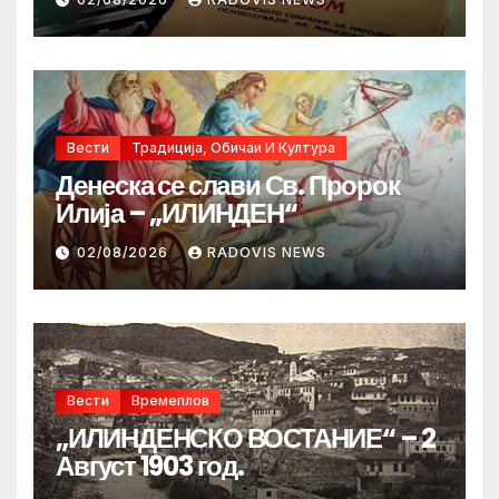
Вести
Традиција, Обичаи И Култура
Денеска се слави Св. Пророк
Илија – „ИЛИНДЕН“
02/08/2026
RADOVIS NEWS
Вести
Времеплов
„ИЛИНДЕНСКО ВОСТАНИЕ“ – 2
Август 1903 год.