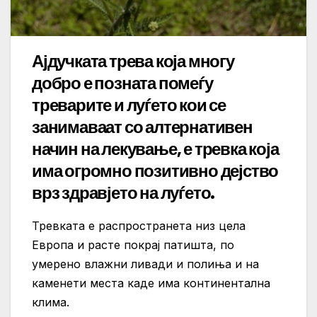
Ајдучката трева која многу
добро е позната помеѓу
треварите и луѓето кои се
занимаваат со алтернативен
начин на лекување, е тревка која
има огромно позитивно дејство
врз здравјето на луѓето.
Тревката е распространета низ цела
Европа и расте покрај патишта, по
умерено влажни ливади и полиња и на
каменети места каде има континентална
клима.