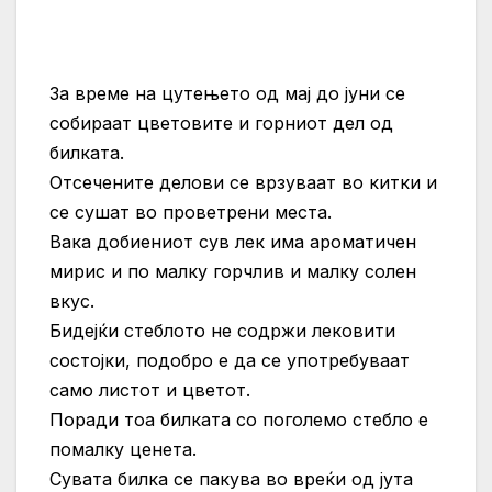
За време на цутењето од мај до јуни се
собираат цветовите и горниот дел од
билката.
Отсечените делови се врзуваат во китки и
се сушат во проветрени места.
Вака добиениот сув лек има ароматичен
мирис и по малку горчлив и малку солен
вкус.
Бидејќи стеблото не содржи лековити
состојки, подобро е да се употребуваат
само листот и цветот.
Поради тоа билката со поголемо стебло е
помалку ценета.
Сувата билка се пакува во вреќи од јута