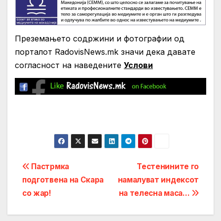
Преземањето содржини и фотографии од
порталот RadovisNews.mk значи дека давате
согласност на нaведените
Услови
Post
Пастрмка
Тестенините го
подготвена на Скара
намалуват индексот
navigation
со жар!
на телесна маса…