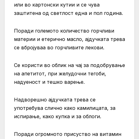
или во картонски кутии и се чува
заштитена од светлост една и пол година.
Поради големото количество горчливи
материи и етерично масло, ајдучката трева
се вбројуваа во горчливите лекови.
Се користи во облик на чај за подобрување
на апетитот, при желудочни тегоби,
надуеност и тешко варење.
Надворешно ајдучката трева се
употребува слично како камилицата, за
испирање, како купка и за облоги.
Поради огромното присуство на витамин