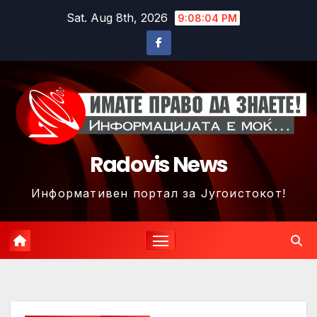
Skip
Sat. Aug 8th, 2026
9:08:07 PM
to
content
Radovis News
Информативен портал за Југоистокот!