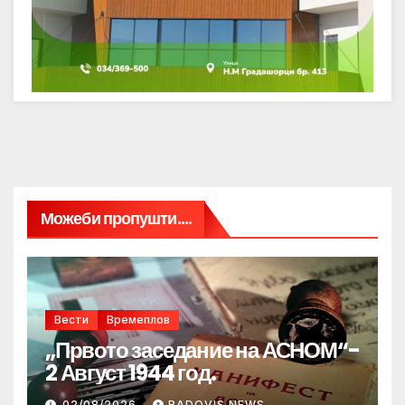
Можеби пропушти....
Вести
Времеплов
„Првото заседание на АСНОМ“-
2 Август 1944 год.
02/08/2026
RADOVIS NEWS