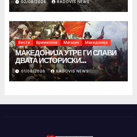
02/08/2026
RADOVIS NEWS
Вести
Времеплов
Магазин
Македонија
МАКЕДОНИЈА УТРЕ ГИ СЛАВИ
ДВАТА ИСТОРИСКИ
ИЛИНДЕНА!
01/08/2026
RADOVIS NEWS