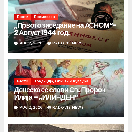
Вести
Времеплов
„Првото заседание на АСНОМ“-
2 Август 1944 год.
AUG 2, 2026
RADOVIS NEWS
Вести
Традиција, Обичаи И Култура
Денеска се слави Св. Пророк
Илија – „ИЛИНДЕН“
AUG 2, 2026
RADOVIS NEWS