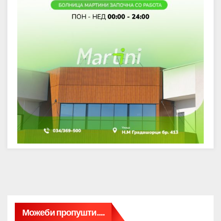
Можеби пропушти....