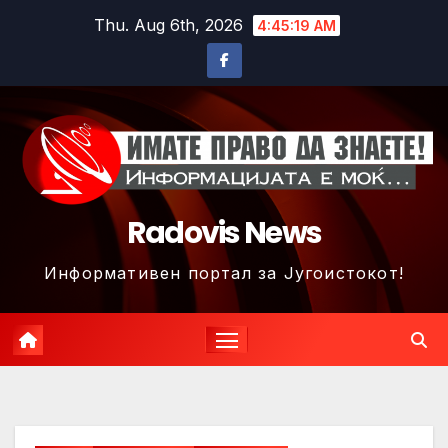
Skip
Thu. Aug 6th, 2026
4:45:22 AM
to
content
Radovis News
Информативен портал за Југоистокот!