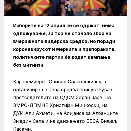
Изборите на 12 април ќе се одржат, нема
одложување, за тоа не станало збор на
вчерашната лидерска средба, но поради
коронавирусот и мерките и препораките,
политичките партии ќе водат кампања
без митинзи.
Кај премиерот Оливер Спасовски кој ја
организираше оваа средба присуствуваа
претседателите на СДСМ Зоран Заев, на
ВМРО-ДПМНЕ Христијан Мицкоски, на
ДУИ Али Ахмети, на Алијанса за Албанците
Зијадин Села и на движењето БЕСА Биљаљ
Касами.