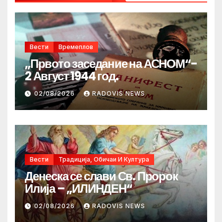
Вести
Времеплов
„Првото заседание на АСНОМ“-
2 Август 1944 год.
02/08/2026
RADOVIS NEWS
Вести
Традиција, Обичаи И Култура
Денеска се слави Св. Пророк
Илија – „ИЛИНДЕН“
02/08/2026
RADOVIS NEWS