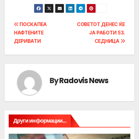
Post
ПОСКАПЕА
СОВЕТОТ ДЕНЕС ЌЕ
НАФТЕНИТЕ
ЈА РАБОТИ 53.
navigation
ДЕРИВАТИ
СЕДНИЦА
By
Radovis News
Други информации...