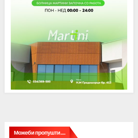
Можеби пропушти....