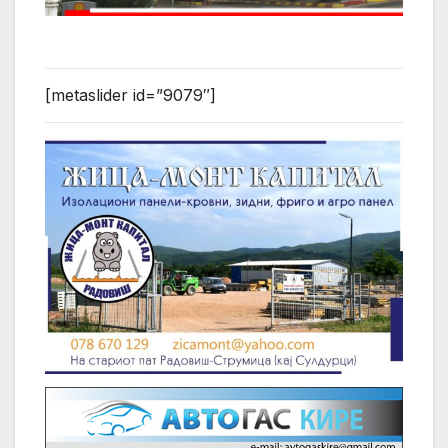
[metaslider id=”9079″]