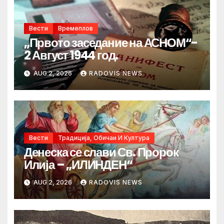
Вести
Времеплов
„Првото заседание на АСНОМ“-
2 Август 1944 год.
AUG 2, 2026
RADOVIS NEWS
Вести
Традиција, Обичаи И Култура
Денеска се слави Св. Пророк
Илија – „ИЛИНДЕН“
AUG 2, 2026
RADOVIS NEWS