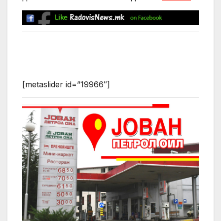
[metaslider id=”19966″]