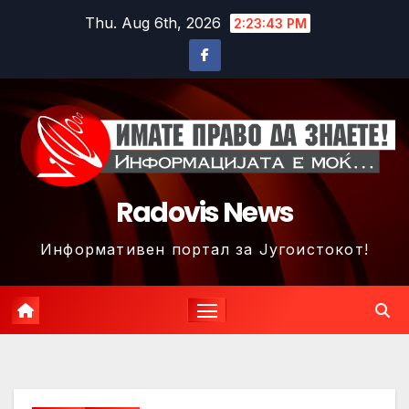
Skip
Thu. Aug 6th, 2026
2:23:45 PM
to
content
Radovis News
Информативен портал за Југоистокот!