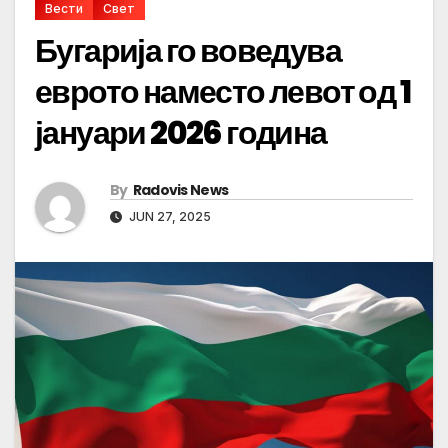
Вести
Свет
Бугарија го воведува
еврото наместо левот од 1
јануари 2026 година
By
Radovis News
JUN 27, 2025