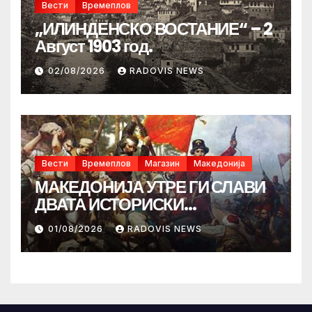
Вести
Времеплов
„ИЛИНДЕНСКО ВОСТАНИЕ“ – 2
Август 1903 год.
02/08/2026
RADOVIS NEWS
Вести
Времеплов
Магазин
Македонија
МАКЕДОНИЈА УТРЕ ГИ СЛАВИ
ДВАТА ИСТОРИСКИ
ИЛИНДЕНА!
01/08/2026
RADOVIS NEWS