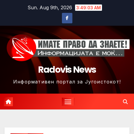
Skip
Sun. Aug 9th, 2026
3:49:06 AM
to
content
Radovis News
Информативен портал за Југоистокот!