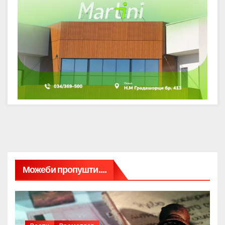
Можеби пропушти....