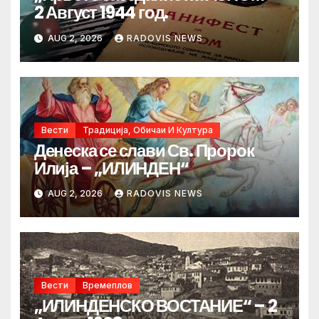
2 Август 1944 год.
AUG 2, 2026
RADOVIS NEWS
Вести
Традиција, Обичаи И Култура
Денеска се слави Св. Пророк
Илија – „ИЛИНДЕН“
AUG 2, 2026
RADOVIS NEWS
Вести
Времеплов
„ИЛИНДЕНСКО ВОСТАНИЕ“ – 2