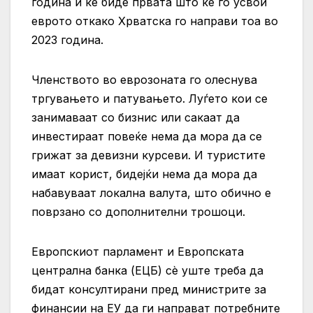
година и ќе биде првата што ќе го усвои
еврото откако Хрватска го направи тоа во
2023 година.
Членството во еврозоната го олеснува
тргувањето и патувањето. Луѓето кои се
занимаваат со бизнис или сакаат да
инвестираат повеќе нема да мора да се
грижат за девизни курсеви. И туристите
имаат корист, бидејќи нема да мора да
набавуваат локална валута, што обично е
поврзано со дополнителни трошоци.
Европскиот парламент и Европската
централна банка (ЕЦБ) сè уште треба да
бидат консултирани пред министрите за
финансии на ЕУ да ги направат потребните