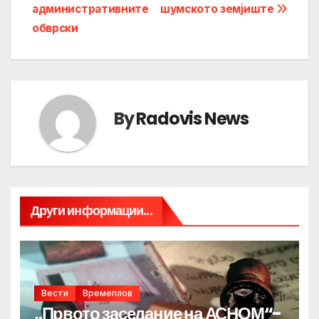
административните
шумското земјиште
обврски
By
Radovis News
Други информации...
Вести
Времеплов
„Првото заседание на АСНОМ“-