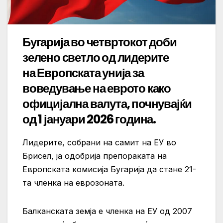
Бугарија во четвртокот доби
зелено светло од лидерите
на Европската унија за
воведување на еврото како
официјална валута, почнувајќи
од 1 јануари 2026 година.
Лидерите, собрани на самит на ЕУ во
Брисел, ја одобрија препораката на
Европската комисија Бугарија да стане 21-
та членка на еврозоната.
Балканската земја е членка на ЕУ од 2007