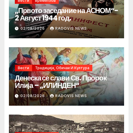
Вести
Времеплов
„Првото заседание на АСНОМ“-
2 Август 1944 год.
02/08/2026
RADOVIS NEWS
Вести
Традиција, Обичаи И Култура
Денеска се слави Св. Пророк
Илија – „ИЛИНДЕН“
02/08/2026
RADOVIS NEWS