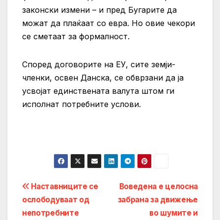
законски измени – и пред Бугарите да
можат да плаќаат со евра. Но овие чекори
се сметаат за формалност.
Според договорите на ЕУ, сите земји-
членки, освен Данска, се обврзани да ја
усвојат единствената валута штом ги
исполнат потребните услови.
Post
Наставниците се
Воведена е целосна
ослободуваат од
забрана за движење
navigation
непотребните
во шумите и