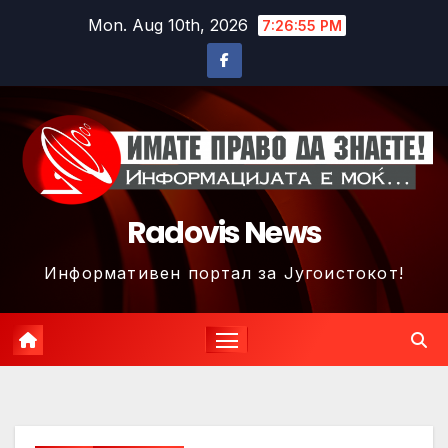
Skip
Mon. Aug 10th, 2026
7:26:58 PM
to
content
Radovis News
Информативен портал за Југоистокот!