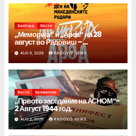
Билборд
Вести
„Меморија“ и „Ареа“ на 28
август во Радовиш –
продолжува традицијата за
AUG 9, 2026
RADOVIS NEWS
Денот на македонските рудари
Вести
Времеплов
„Првото заседание на АСНОМ“-
2 Август 1944 год.
AUG 2, 2026
RADOVIS NEWS