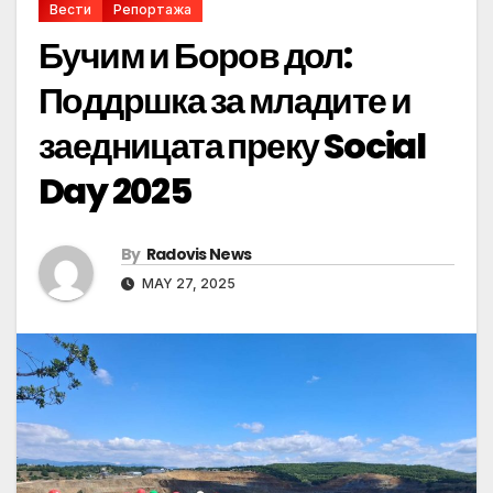
Вести
Репортажа
Бучим и Боров дол:
Поддршка за младите и
заедницата преку Social
Day 2025
By
Radovis News
MAY 27, 2025