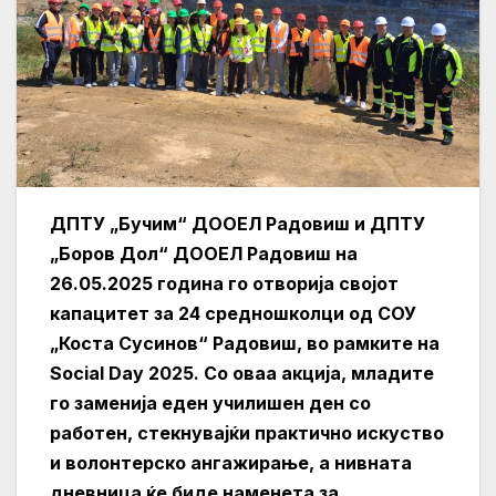
ДПТУ „Бучим“ ДООЕЛ Радовиш и ДПТУ
„Боров Дол“ ДООЕЛ Радовиш на
26.05.2025 година го отворија својот
капацитет за 24 средношколци од СОУ
„Коста Сусинов“ Радовиш, во рамките на
Social Day 2025. Со оваа акција, младите
го заменија еден училишен ден со
работен, стекнувајќи практично искуство
и волонтерско ангажирање, а нивната
дневница ќе биде наменета за