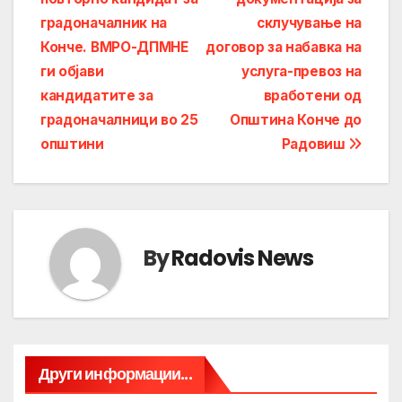
navigation
градоначалник на
склучување на
Конче. ВМРО-ДПМНЕ
договор за набавка на
ги објави
услуга-превоз на
кандидатите за
вработени од
градоначалници во 25
Општина Конче до
општини
Радовиш
By
Radovis News
Други информации...