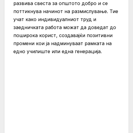
развива свеста за општото добро и се
поттикнува начинот на размислување. Тие
учат како индивидуалниот труд и
заедничката работа можат да доведат до
поширока корист, создавајќи позитивни
промени кои ја надминуваат рамката на
едно училиште или една генерација.