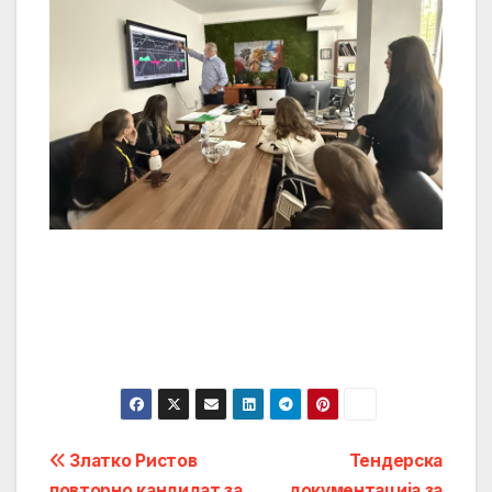
Post
Златко Ристов
Тендерска
повторно кандидат за
документација за