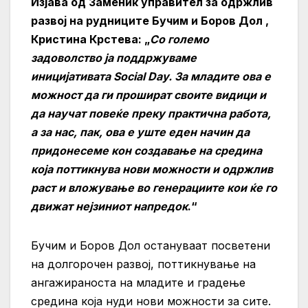
Изјава од Заменик управител за одржлив
развој на рудниците Бучим и Боров Дол ,
Кристина Крстева: „
Со големо
задоволство ја поддржуваме
иницијативата Social Day. За младите ова е
можност да ги прошират своите видици и
да научат повеќе преку практична работа,
а за нас, пак, ова е уште еден начин да
придонесеме кон создавање на средина
која поттикнува нови можности и одржлив
раст и вложување во генерациите кои ќе го
движат нејзиниот напредок
.“
Бучим и Боров Дол остануваат посветени
на долгорочен развој, поттикнување на
ангажираноста на младите и градење
средина која нуди нови можности за сите.