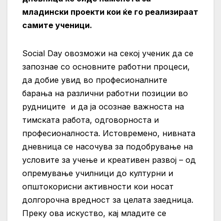
младински проекти кои ќе го реализираат
самите ученици.
Social Dаy овозможи на секој ученик да се
запознае со основните работни процеси,
да добие увид во професионалните
барања на различни работни позиции во
рудниците и да ја осознае важноста на
тимската работа, одговорноста и
професионалноста. Истовремено, нивната
дневница се насочува за подобрување на
условите за учење и креативен развој – од
опремување училници до културни и
општокорисни активности кои носат
долгорочна вредност за целата заедница.
Преку ова искуство, кај младите се