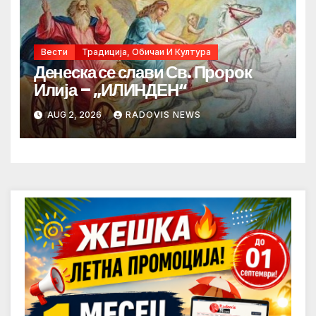
Вести
Традиција, Обичаи И Култура
Денеска се слави Св. Пророк
Илија – „ИЛИНДЕН“
AUG 2, 2026
RADOVIS NEWS