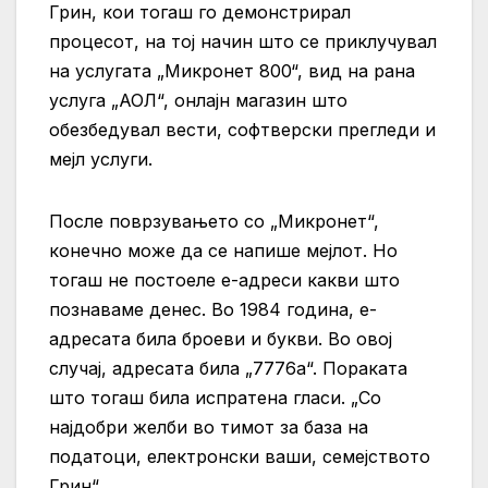
Грин, кои тогаш го демонстрирал
процесот, на тој начин што се приклучувал
на услугата „Микронет 800“, вид на рана
услуга „АОЛ“, онлајн магазин што
обезбедувал вести, софтверски прегледи и
мејл услуги.
После поврзувањето со „Микронет“,
конечно може да се напише мејлот. Но
тогаш не постоеле е-адреси какви што
познаваме денес. Во 1984 година, е-
адресата била броеви и букви. Во овој
случај, адресата била „7776а“. Пораката
што тогаш била испратена гласи. „Со
најдобри желби во тимот за база на
податоци, електронски ваши, семејството
Грин“.