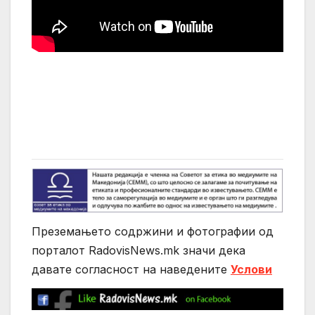
Преземањето содржини и фотографии од
порталот RadovisNews.mk значи дека
давате согласност на нaведените
Услови