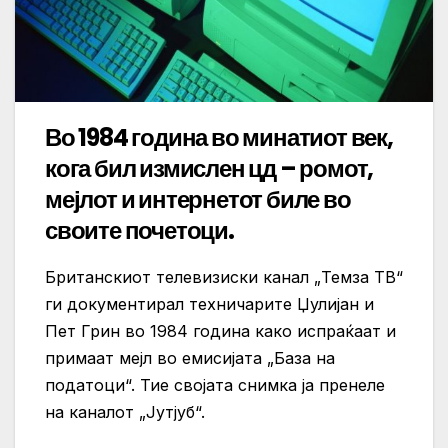
Во 1984 година во минатиот век,
кога бил измислен цд – ромот,
мејлот и интернетот биле во
своите почетоци.
Британскиот телевизиски канал „Темза ТВ“
ги документирал техничарите Џулијан и
Пет Грин во 1984 година како испраќаат и
примаат мејл во емисијата „База на
податоци“. Тие својата снимка ја пренеле
на каналот „Јутјуб“.