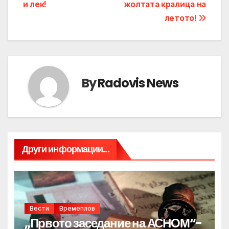
и лек!
жолтата кралица на
navigation
летото!
By
Radovis News
Други информации...
Вести
Времеплов
„Првото заседание на АСНОМ“-