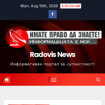
Skip
Mon. Aug 10th, 2026
4:35:57 AM
to
content
Radovis News
Информативен портал за Југоистокот!