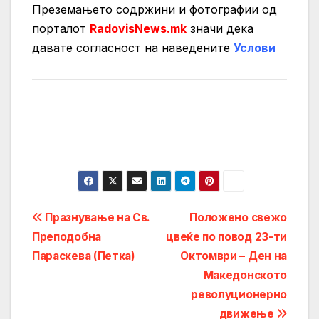
Преземањето содржини и фотографии од
порталот
RadovisNews.mk
значи дека
давате согласност на нaведените
Услови
Post
Празнување на Св.
Положено свежо
Преподобна
цвеќе по повод 23-ти
navigation
Параскева (Петка)
Октомври – Ден на
Македонското
револуционерно
движење