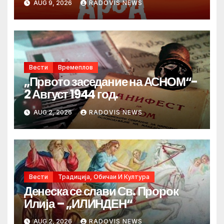
AUG 9, 2026
RADOVIS NEWS
Денот на македонските рудари
Вести
Времеплов
„Првото заседание на АСНОМ“-
2 Август 1944 год.
AUG 2, 2026
RADOVIS NEWS
Вести
Традиција, Обичаи И Култура
Денеска се слави Св. Пророк
Илија – „ИЛИНДЕН“
AUG 2, 2026
RADOVIS NEWS