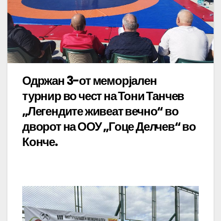
Одржан 3-от меморјален
турнир во чест на Тони Танчев
„Легендите живеат вечно“ во
дворот на ООУ „Гоце Делчев“ во
Конче.