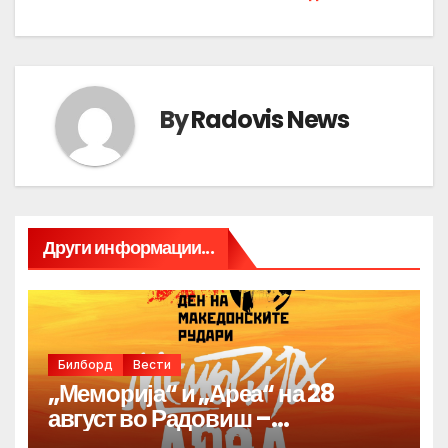
By
Radovis News
Други информации...
Билборд
Вести
„Меморија“ и „Ареа“ на 28
август во Радовиш –
продолжува традицијата за