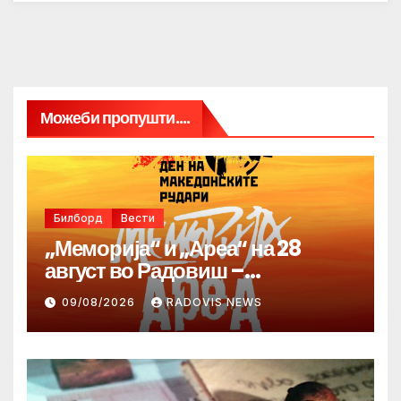
Можеби пропушти....
Билборд
Вести
„Меморија“ и „Ареа“ на 28
август во Радовиш –
продолжува традицијата за
09/08/2026
RADOVIS NEWS
Денот на македонските рудари