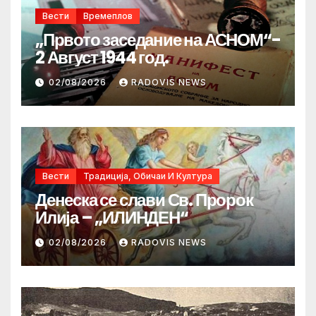
Вести
Времеплов
„Првото заседание на АСНОМ“-
2 Август 1944 год.
02/08/2026
RADOVIS NEWS
Вести
Традиција, Обичаи И Култура
Денеска се слави Св. Пророк
Илија – „ИЛИНДЕН“
02/08/2026
RADOVIS NEWS