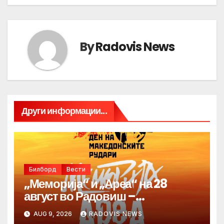
By
Radovis News
Други информации...
Билборд
Вести
„Меморија“ и „Ареа“ на 28
август во Радовиш –
продолжува традицијата за
AUG 9, 2026
RADOVIS NEWS
Денот на македонските рудари