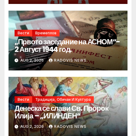
Вести
Времеплов
„Првото заседание на АСНОМ“-
2 Август 1944 год.
AUG 2, 2026
RADOVIS NEWS
Вести
Традиција, Обичаи И Култура
Денеска се слави Св. Пророк
Илија – „ИЛИНДЕН“
AUG 2, 2026
RADOVIS NEWS