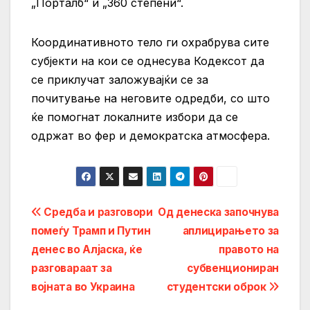
„Порталб“ и „360 степени“.
Координативното тело ги охрабрува сите
субјекти на кои се однесува Кодексот да
се приклучат заложувајќи се за
почитување на неговите одредби, со што
ќе помогнат локалните избори да се
одржат во фер и демократска атмосфера.
Post
Средба и разговори
Од денеска започнува
помеѓу Трамп и Путин
аплицирањето за
navigation
денес во Алјаска, ќе
правото на
разговараат за
субвенциониран
војната во Украина
студентски оброк