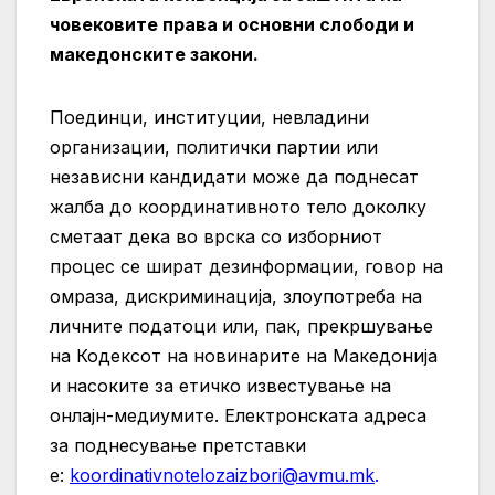
човековите права и основни слободи и
македонските закони.
Поединци, институции, невладини
организации, политички партии или
независни кандидати може да поднесат
жалба до координативното тело доколку
сметаат дека во врска со изборниот
процес се шират дезинформации, говор на
омраза, дискриминација, злоупотреба на
личните податоци или, пак, прекршување
на Кодексот на новинарите на Македонија
и насоките за етичко известување на
онлајн-медиумите. Електронската адреса
за поднесување претставки
е:
koordinativnotelozaizbori@avmu.mk
.