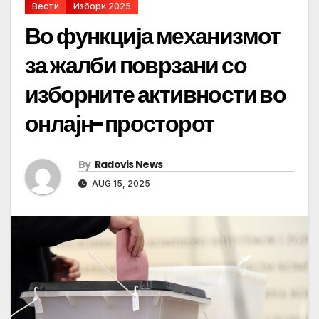
Вести
Избори 2025
Во функција механизмот
за жалби поврзани со
изборните активности во
онлајн-просторот
By
Radovis News
AUG 15, 2025