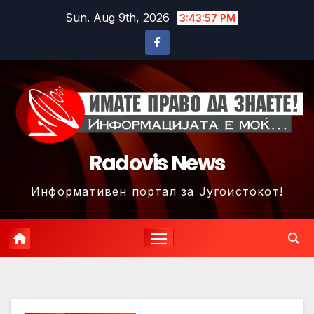
Skip
Sun. Aug 9th, 2026
3:44:00 PM
to
content
Radovis News
Информативен портал за Југоистокот!