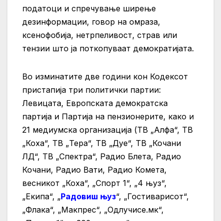
податоци и спречување ширење
дезинформации, говор на омраза,
ксенофобија, нетрпеливост, страв или
тензии што ја поткопуваат демократијата.
Во изминатите две години кон Кодексот
пристапија три политички партии:
Левицата, Европската демократска
партија и Партија на пензионерите, како и
21 медиумска организација (ТВ „Алфа“, ТВ
„Коха“, ТВ „Тера“, ТВ „Дуе“, ТВ „Кочани
ЛД“, ТВ „Спектра“, Радио Блета, Радио
Кочани, Радио Вати, Радио Комета,
весникот „Коха“, „Спорт 1“, „4 њуз“,
„Екипа“, „
Радовиш њуз
“, „Гостиварисот“,
„Флака“, „Макпрес“, „Одлучисе.мк“,