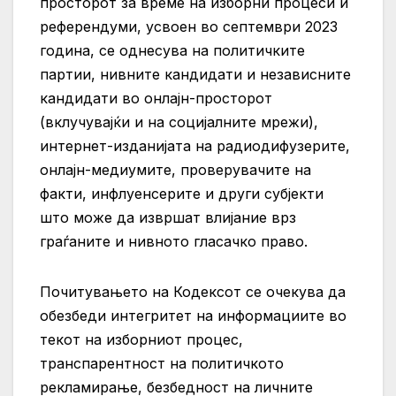
просторот за време на изборни процеси и
референдуми, усвоен во септември 2023
година, се однесува на политичките
партии, нивните кандидати и независните
кандидати во онлајн-просторот
(вклучувајќи и на социјалните мрежи),
интернет-изданијата на радиодифузерите,
онлајн-медиумите, проверувачите на
факти, инфлуенсерите и други субјекти
што може да извршат влијание врз
граѓаните и нивното гласачко право.
Почитувањето на Кодексот се очекува да
обезбеди интегритет на информациите во
текот на изборниот процес,
транспарентност на политичкото
рекламирање, безбедност на личните