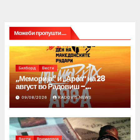
Можеби пропушти....
Билборд
Вести
„Меморија“ и „Ареа“ на 28
август во Радовиш –
продолжува традицијата за
09/08/2026
RADOVIS NEWS
Денот на македонските рудари
Вести
Времеплов