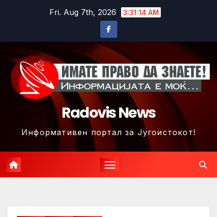
Skip
Fri. Aug 7th, 2026
3:31:17 AM
to
content
Radovis News
Информативен портал за Југоистокот!