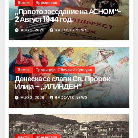
Вести
Времеплов
„Првото заседание на АСНОМ“-
2 Август 1944 год.
AUG 2, 2026
RADOVIS NEWS
Вести
Традиција, Обичаи И Култура
Денеска се слави Св. Пророк
Илија – „ИЛИНДЕН“
AUG 2, 2026
RADOVIS NEWS
Вести
Времеплов