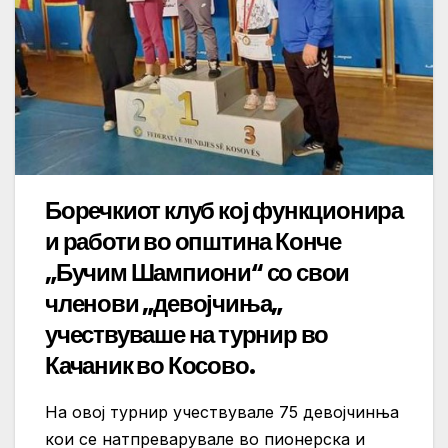
Боречкиот клуб кој функционира
и работи во општина Конче
„Бучим Шампиони“ со свои
членови „девојчиња„
учествуваше на турнир во
Качаник во Косово.
На овој турнир учествувале 75 девојчинња
кои се натпреварувале во пионерска и