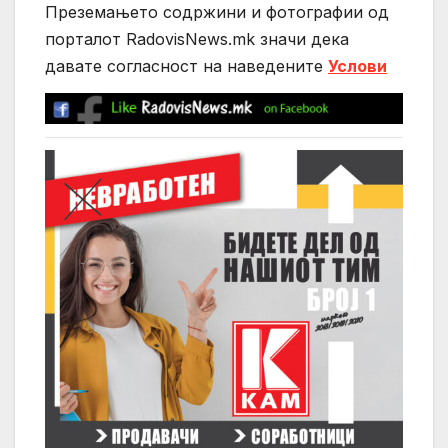
Преземањето содржини и фотографии од
порталот RadovisNews.mk значи дека
давате согласност на нaведените
Услови