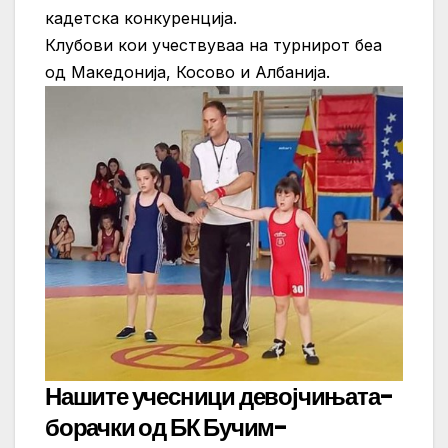
кадетска конкуренција.
Клубови кои учествуваа на турнирот беа
од Македонија, Косово и Албанија.
Нашите учесници девојчињата-
борачки од БК Бучим-