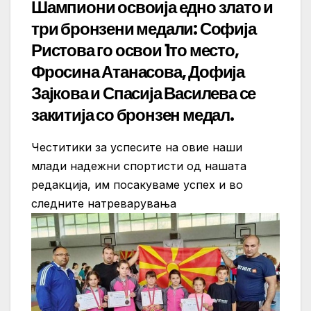
Шампиони освоија едно злато и
три бронзени медали: Софија
Ристова го освои 1то место,
Фросина Атанасова, Дофија
Зајкова и Спасија Василева се
закитија со бронзен медал.
Честитики за успесите на овие наши
млади надежни спортисти од нашата
редакција, им посакуваме успех и во
следните натреварувања