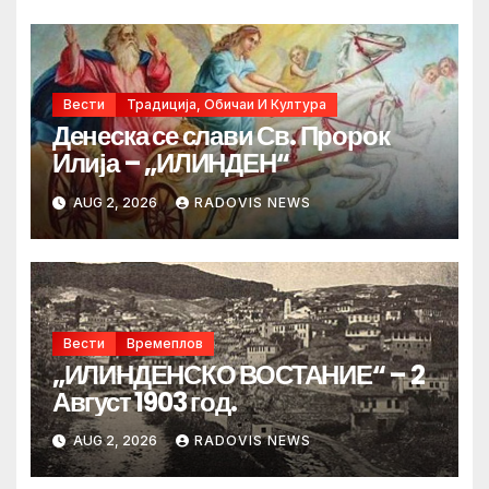
Вести
Традиција, Обичаи И Култура
Денеска се слави Св. Пророк
Илија – „ИЛИНДЕН“
AUG 2, 2026
RADOVIS NEWS
Вести
Времеплов
„ИЛИНДЕНСКО ВОСТАНИЕ“ – 2
Август 1903 год.
AUG 2, 2026
RADOVIS NEWS