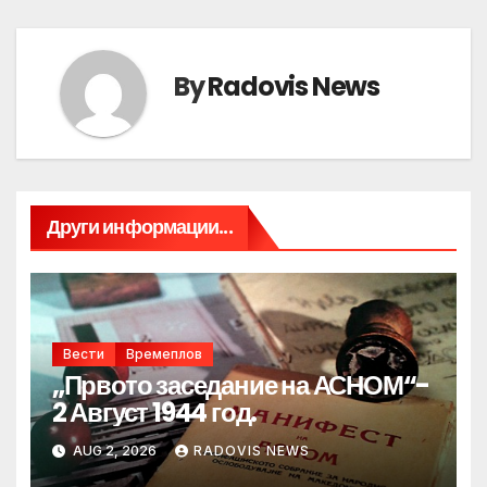
By
Radovis News
Други информации...
Вести
Времеплов
„Првото заседание на АСНОМ“-
2 Август 1944 год.
AUG 2, 2026
RADOVIS NEWS