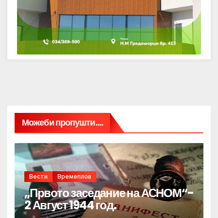
Можеби пропушти....
Вести
Времеплов
„Првото заседание на АСНОМ“-
2 Август 1944 год.