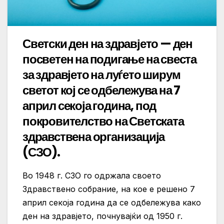
Светски ден на здравјето — ден
посветен на подигање на свеста
за здравјето на луѓето ширум
светот кој се одбележува на 7
април секоја година, под
покровителство на Светската
здравствена организација
(СЗО).
Во 1948 г. СЗО го одржала своето
Здравствено собрание, на кое е решено 7
април секоја година да се одбележува како
ден на здравјето, почнувајќи од 1950 г.