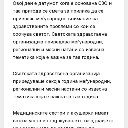
Овој ден е датумот кога е основана СЗО и
таа пригода се смета за прилика да се
привлече меѓународно внимание на
здравствените проблеми со кои се
соочува светот. Светската здравствена
организација приредува меѓународни,
регионални и месни натани со извесна
тематика која е важна за таа година.
Светската здравствена организација
приредуваше секоја година меѓународни,
регионални и месни настани со извесна
тематика која е важна за таа година.
Медицинските сестри и акушерки имаат
важна улога во одржувањето на здравјето