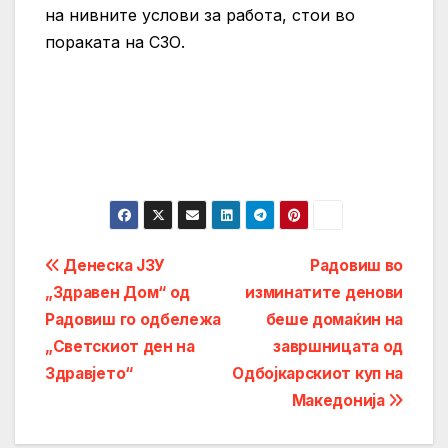
на нивните услови за работа, стои во
пораката на СЗО.
Post
Денеска ЈЗУ
Радовиш во
„Здравен Дом“ од
изминатите денови
navigation
Радовиш го одбележа
беше домаќин на
„Светскиот ден на
завршницата од
Здравјето“
Одбојкарскиот куп на
Македонија