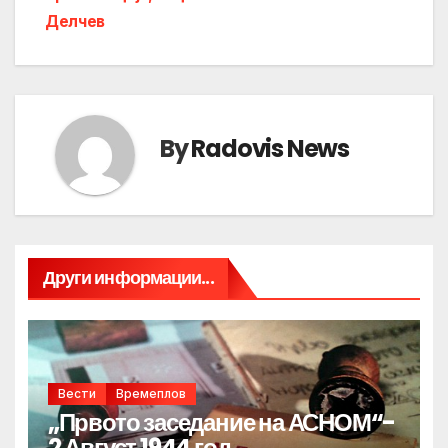
Делчев
By
Radovis News
Други информации...
Вести
Времеплов
„Првото заседание на АСНОМ“-
2 Август 1944 год.