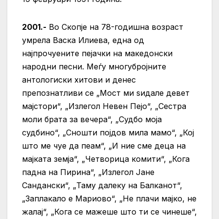
2001.-
Во Скопје на 78-годишна возраст
умрела Васка Илиева, една од
најпрочуените пејачки на македонски
народни песни. Меѓу многубројните
антологиски хитови и денес
препознатливи се „Мост ми ѕидале девет
мајстори“, „Излегол Невен Пејо“, „Сестра
моли брата за вечера“, „Судбо моја
судбино“, „Сношти појдов мила мамо“, „Кој
што ме чуе да пеам“, „И ние сме деца на
мајката земја“, „Четворица комити“, „Кога
падна на Пирина“, „Излегол Јане
Сандански“, „Таму далеку на Балканот“,
„Заплакало е Мариово“, „Не плачи мајко, не
жалај“, „Кога се мажеше што ти се чинеше“,