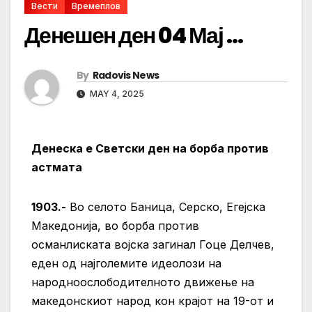
Вести
Времеплов
Денешен ден 04 Мај …
By
Radovis News
MAY 4, 2025
Денеска е Светски ден на борба против
астмата
1903.-
Во селото Баница, Серско, Егејска
Македонија, во борба против
османлиската војска загинал Гоце Делчев,
еден од најголемите идеолози на
народноослободителното движење на
македонскиот народ кон крајот на 19-от и