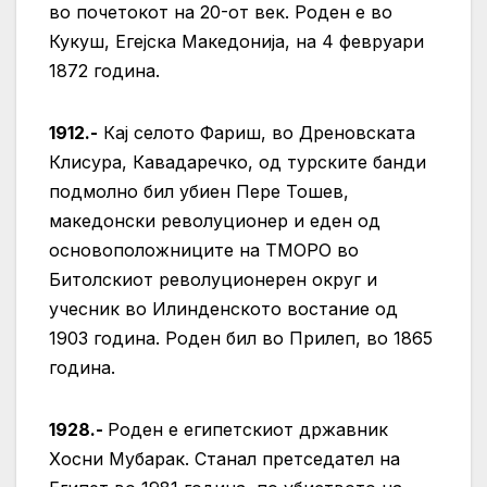
во почетокот на 20-от век. Роден е во
Кукуш, Егејска Македонија, на 4 февруари
1872 година.
1912.-
Кај селото Фариш, во Дреновската
Клисура, Кавадаречко, од турските банди
подмолно бил убиен Пере Тошев,
македонски револуционер и еден од
основоположниците на ТМОРО во
Битолскиот револуционерен округ и
учесник во Илинденското востание од
1903 година. Роден бил во Прилеп, во 1865
година.
1928.-
Роден е египетскиот државник
Хосни Мубарак. Станал претседател на