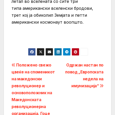
летал во вселената со сите три
типа американски вселенски бродови,
трет кој ја обиколил Земјата и петти
американски космонаут воопшто.
Post
Положено свежо
Одржан настан по
цвеќе на споменикот
повод „Европската
navigation
на македонски
недела на
револуционер и
имунизација“
основоположник на
Македонската
револуционерна
организација, Гоце