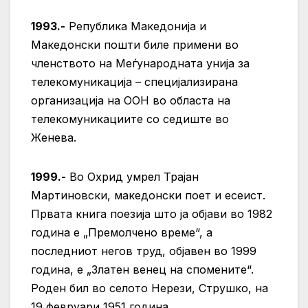
1993.-
Република Македонија и
Македонски пошти биле примени во
членството на Меѓународната унија за
телекомуникација – специјализирана
организација на ООН во областа на
телекомуникациите со седиште во
Женева.
1999.-
Во Охрид умрел Трајан
Мартиновски, македонски поет и есеист.
Првата книга поезија што ја објави во 1982
година е „Премолчено време“, а
последниот негов труд, објавен во 1999
година, е „Златен венец на спомените“.
Роден бил во селото Нерези, Струшко, на
19 февруари 1951 година.