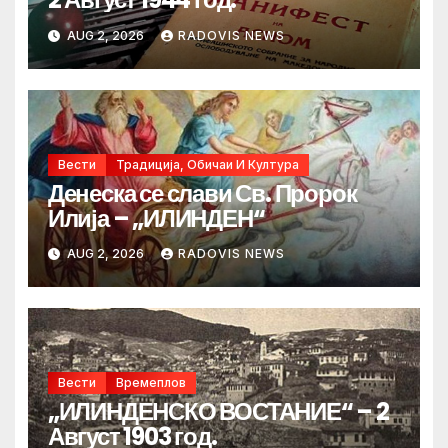
AUG 2, 2026
RADOVIS NEWS
Вести
Традиција, Обичаи И Култура
Денеска се слави Св. Пророк
Илија – „ИЛИНДЕН“
AUG 2, 2026
RADOVIS NEWS
Вести
Времеплов
„ИЛИНДЕНСКО ВОСТАНИЕ“ – 2
Август 1903 год.