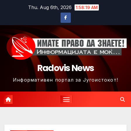
Skip
Thu. Aug 6th, 2026
1:58:21 AM
to
content
Radovis News
Информативен портал за Југоистокот!