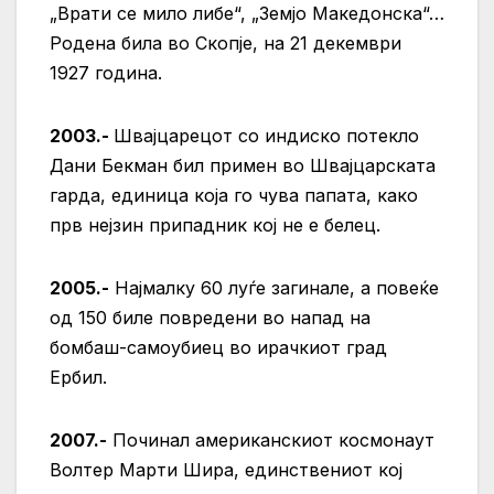
„Врати се мило либе“, „Земјо Македонска“…
Родена била во Скопје, на 21 декември
1927 година.
2003.-
Швајцарецот со индиско потекло
Дани Бекман бил примен во Швајцарската
гарда, единица која го чува папата, како
прв нејзин припадник кој не е белец.
2005.-
Најмалку 60 луѓе загинале, а повеќе
од 150 биле повредени во напад на
бомбаш-самоубиец во ирачкиот град
Ербил.
2007.-
Починал американскиот космонаут
Волтер Марти Шира, единствениот кој