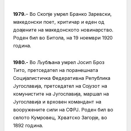
1979.
– Во Скопје умрел Бранко Заревски,
македонски поет, критичар и еден од
доајените на македонското новинарство.
Роден бил во Битола, на 19 ноември 1920
година.
1980.-
Во Љубљана умрел Јосип Броз
Тито, претседател на поранешната
Социјалистичка Федеративна Република
Југославија, претседател на Сојузот на
комунистите на Југославија, маршал на
Југославија и врховен командант на
вооружените сили на СФРЈ. Роден бил во
селото Кумровец, Хрватско Загорје, во
1892 година.