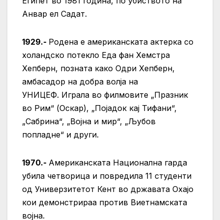
Египет во 1981 година, по убиството на
Анвар ел Садат.
1929.-
Родена е американската актерка со
холандско потекло Еда фан Хемстра
Хепберн, позната како Одри Хепберн,
амбасадор на добра волја на
УНИЦЕФ. Играла во филмовите „Празник
во Рим“ (Оскар), „Појадок кај Тифани“,
„Сабрина“, „Војна и мир“, „Љубов
попладне“ и други.
1970.-
Американската Национална гарда
убила четворица и повредила 11 студенти
од Универзитетот Кент во државата Охајо
кои демонстрираа против Виетнамската
војна.