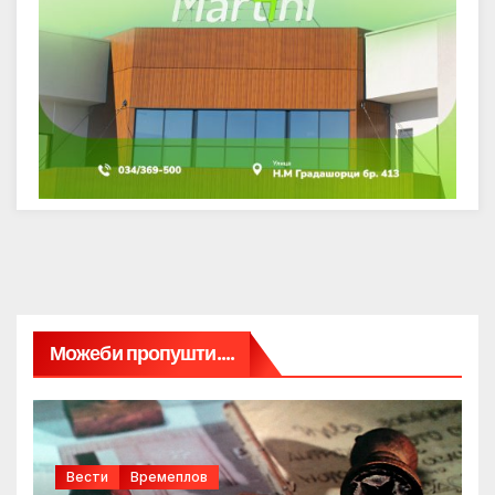
Можеби пропушти....
Вести
Времеплов