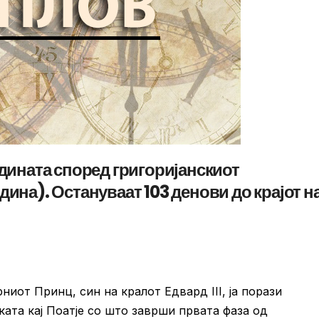
одината според григоријанскиот
дина). Остануваат 103 денови до крајот н
иот Принц, син на кралот Едвард III, ја порази
тката кај Поатје со што заврши првата фаза од