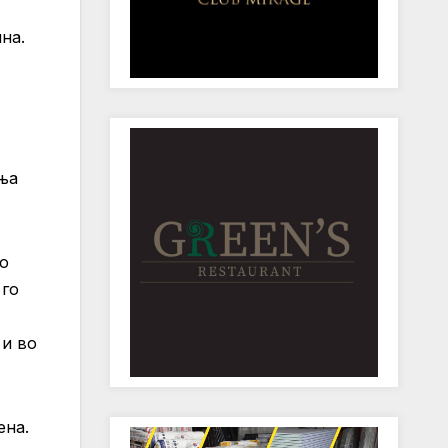
на.
ања
во
 го
 и во
ена.