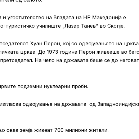
 и угостителство на Владата на НР Македонија е
-туристичко училиште „Лазар Танев“ во Скопје.
етседателот Хуан Перон, кој со одвојувањето на црква
ичката црква. До 1973 година Перон живееше во бегс
претседател. На чело на државата беше се до негова
првите подземни нуклеарни проби.
 изгласаа одвојување на државата од Западноиндијск
 во оваа земја живеат 700 милиони жители.