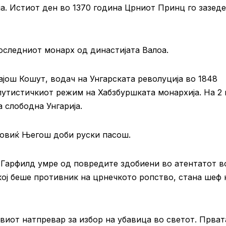
ја. Истиот ден во 1370 година Црниот Принц го зазеде
последниот монарх од династијата Валоa.
још Кошут, водач на Унгарската револуција во 1848
утистичкиот режим на Хабзбуршката монархија. На 2 
 слободна Унгарија.
ровиќ Његош доби руски пасош.
 Гарфилд умре од повредите здобиени во атентатот в
 кој беше противник на црнечкото ропство, стана шеф 
виот натпревар за избор на убавица во светот. Прват