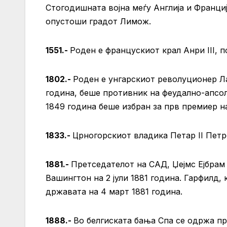
Стогодишната војна меѓу Англија и Франци
опустоши градот Лимож.
1551.-
Роден е францускиот крал Анри III, 
1802.-
Роден е унгарскиот револуционер Ла
година, беше противник на феудално-апсол
1849 година беше избран за прв премиер на
1833.-
Црногорскиот владика Петар II Пет
1881.-
Претседателот на САД, Џејмс Ејбрам
Вашингтон на 2 јули 1881 година. Гарфилд,
државата на 4 март 1881 година.
1888.-
Во белгиската бања Спа се одржа пр