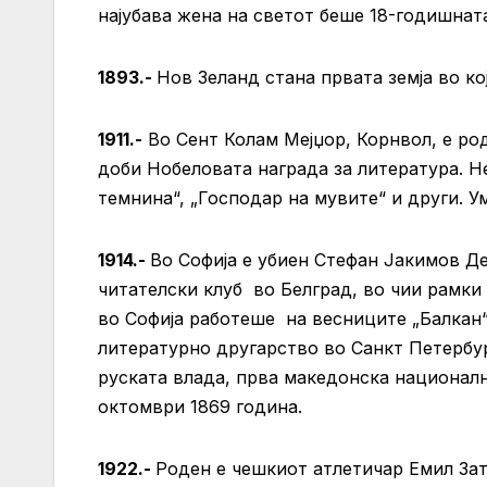
најубава жена на светот беше 18-годишнат
1893.-
Нов Зеланд стана првата земја во кој
1911.-
Во Сент Колам Мејџор, Корнвол, е род
доби Нобеловата награда за литература. Н
темнина“, „Господар на мувите“ и други. Ум
1914.-
Во Софија е убиен Стефан Јакимов Д
читателски клуб во Белград, во чии рамки
во Софија работеше на весниците „Балкан“
литературно другарство во Санкт Петербу
руската влада, прва македонска националн
октомври 1869 година.
1922.-
Роден е чешкиот атлетичар Емил Зат