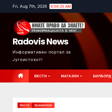
Skip
Fri. Aug 7th, 2026
8:56:26 AM
to
content
Radovis News
Информативен портал за
Југоистокот!
ВЕСТИ
МАГАЗИН
БИЛБОРД
Вести
Времеплов