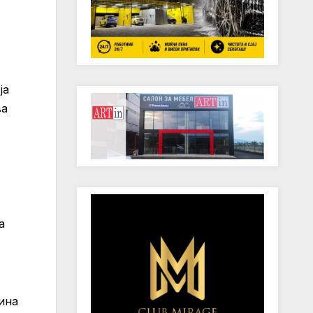
ја
ва
а
ина