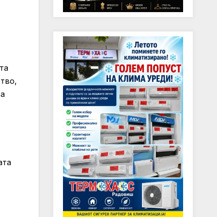
та
тво,
та
ата