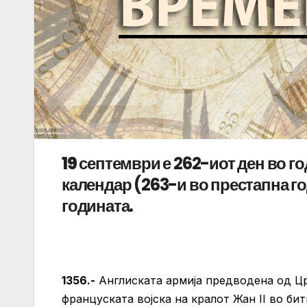
19 септември
е 262-иот ден во г
календар (263-и во престапна го
годината.
1356.-
Англиската армија предводена од Црн
француската војска на кралот Жан II во би