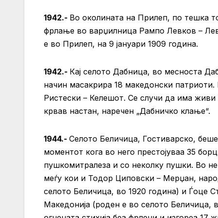
1942.-
Во околината на Прилеп, по тешка то
фрлање во варџилница Рампо Левков – Левк
е во Прилеп, на 9 јануари 1909 година.
1942.-
Кај селото Дабница, во месноста Да
начин масакрира 18 македонски патриоти. 
Ристески – Келешот. Се случи да има живи
крвав настан, наречен „Дабничко клање“.
1944.-
Селото Беличица, Гостиварско, беше
моментот кога во него престојуваа 35 бор
пушкомитралеза и со неколку пушки. Во не
меѓу кои и Тодор Циповски – Мерџан, народ
селото Беличица, во 1920 година) и Ѓоце Ст
Македонија (роден е во селото Беличица, во
огнената стихија беа фрлени и изгореа 17 ж