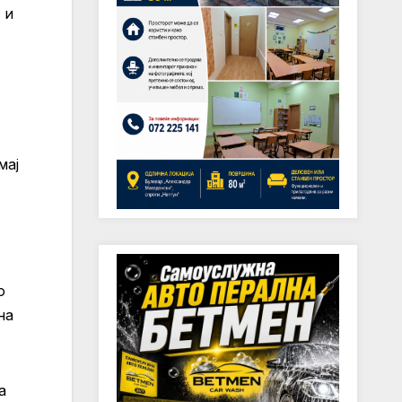
 и
мај
о
на
а