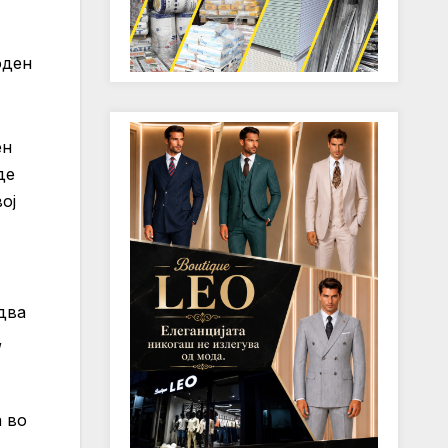
оден
ен
де
ој
два
,
а во