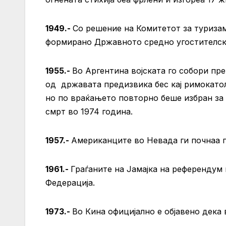
1949.-
Со решение на Комитетот за туризам
формирано Државното средно угостителско
1955.-
Во Аргентина војската го собори пр
од државата предизвика бес кај римокатол
но по враќањето повторно беше избран за 
смрт во 1974 година.
1957.-
Американците во Невада ги почнаа 
1961.-
Граѓаните на Јамајка на референдум
Федерација.
1973.-
Во Кина официјално е објавено дека