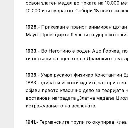
освои златен медал во трката на 10.000 мет
10.000 и во маратон. Собори 18 светски ре
1928.-
Прикажан е првиот анимиран цртан 
Маус. Проекцијата беше во њујоршкото кин
1933.-
Во Неготино е роден Ацо Ѓорчев, по
ги оствари на сцената на Драмскиот театар 
1935.-
Умре рускиот физичар Константин Ед
1883 година ги изложи идеите за користење
објави првото класично дело за теоријата 
востанови наградата „Златна медаља Циол
истражувањето на вселената.
1941.-
Германските трупи го окупираа Киев 