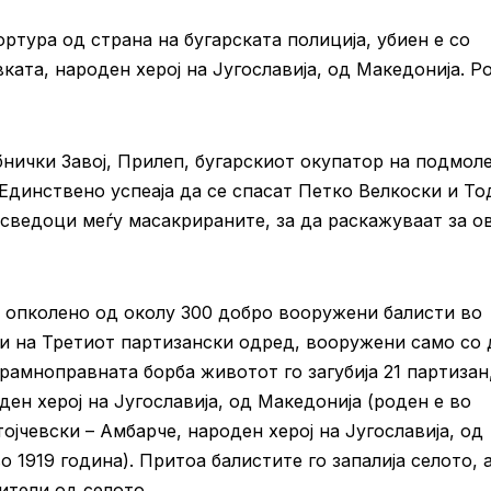
ртура од страна на бугарската полиција, убиен е со
ата, народен херој на Југославија, од Македонија. Р
бнички Завој, Прилеп, бугарскиот окупатор на подмол
Единствено успеаја да се спасат Петко Велкоски и То
 сведоци меѓу масакрираните, за да раскажуваат за ов
 опколено од околу 300 добро вооружени балисти во
ци на Третиот партизански одред, вооружени само со 
рамноправната борба животот го загубија 21 партизан
ен херој на Југославија, од Македонија (роден е во
ојчевски – Амбарче, народен херој на Југославија, од
 1919 година). Притоа балистите го запалија селото, 
ители од селото.