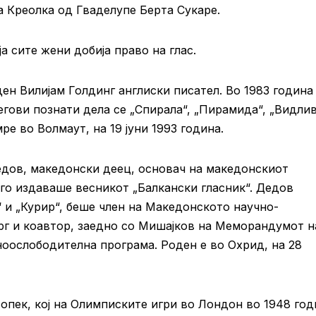
а Креолка од Гваделупе Берта Сукаре.
а сите жени добија право на глас.
ен Вилијам Голдинг англиски писател. Во 1983 година 
егови познати дела се „Спирала“, „Пирамида“, „Видли
ре во Волмаут, на 19 јуни 1993 година.
едов, македонски деец, основач на македонскиот
 го издаваше весникот „Балкански гласник“. Дедов
 и „Курир“, беше член на Македонското научно-
рг и коавтор, заедно со Мишајков на Меморандумот н
оослободителна програма. Роден е во Охрид, на 28
опек, кој на Олимписките игри во Лондон во 1948 год