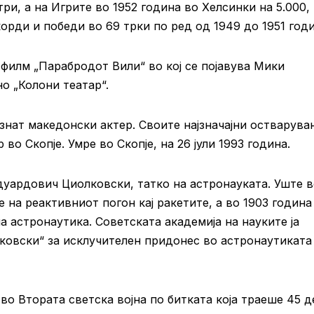
ри, а на Игрите во 1952 година во Хелсинки на 5.000,
корди и победи во 69 трки по ред од 1949 до 1951 годи
филм „Парабродот Вили“ во кој се појавува Мики
о „Колони театар“.
знат македонски актер. Своите најзначајни остварув
во Скопје. Умре во Скопје, на 26 јули 1993 година.
уардович Циолковски, татко на астронауката. Уште 
 на реактивниот погон кај ракетите, а во 1903 година
на астронаутика. Советската академија на науките ја
ковски“ за исклучителен придонес во астронаутиката
во Втората светска војна по битката која траеше 45 д