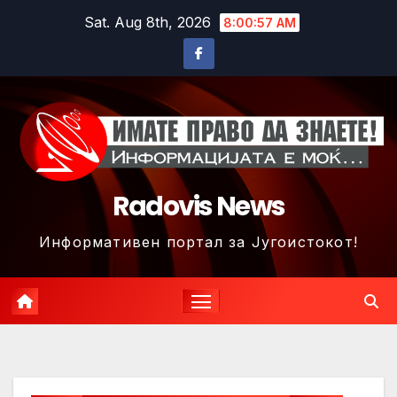
Skip
Sat. Aug 8th, 2026
8:01:00 AM
to
content
Radovis News
Информативен портал за Југоистокот!