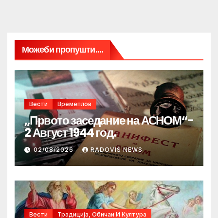
Можеби пропушти....
Вести
Времеплов
„Првото заседание на АСНОМ“-
2 Август 1944 год.
02/08/2026
RADOVIS NEWS
Вести
Традиција, Обичаи И Култура