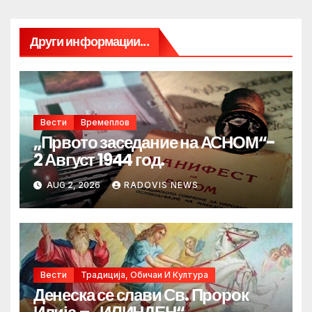
Други информации...
Вести
Времеплов
„Првото заседание на АСНОМ“-
2 Август 1944 год.
AUG 2, 2026
RADOVIS NEWS
Вести
Традиција, Обичаи И Култура
Денеска се слави Св. Пророк