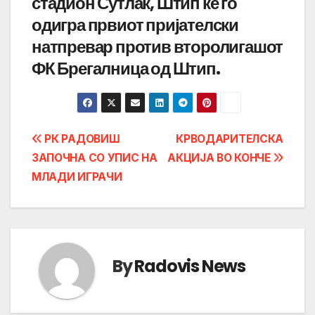
стадион Сутлак, Штип ќе го
одигра првиот пријателски
натпревар против второлигашот
ФК Брегалница од Штип.
Post
РК РАДОВИШ
КРВОДАРИТЕЛСКА
ЗАПОЧНА СО УПИС НА
АКЦИЈА ВО КОНЧЕ
navigation
МЛАДИ ИГРАЧИ
By
Radovis News