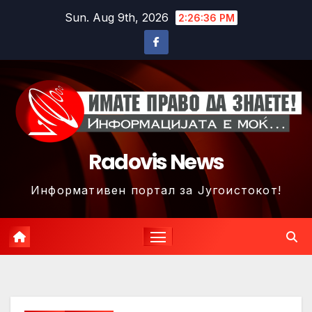
Skip
Sun. Aug 9th, 2026
2:26:39 PM
to
content
Radovis News
Информативен портал за Југоистокот!