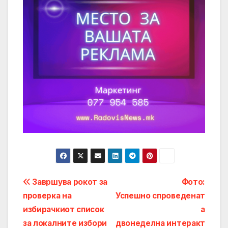
Post
Завршува рокот за
Фото:
проверка на
Успешно спроведенат
navigation
избирачкиот список
а
за локалните избори
двонеделна интеракт