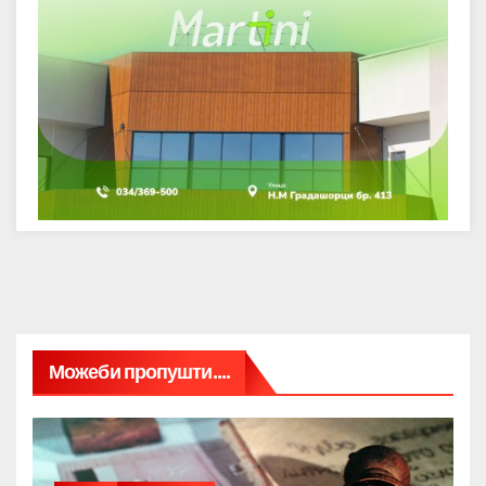
Можеби пропушти....