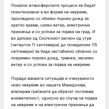
Локално атмосферските процеси ќе бидат
поинтензивни и во форма на невреме,
проследено со обилен пороен дожд за
кратко време, силен ветер, електрични
празнења и со услови за појава на град. И
во делови од Скопскиот регион од утре
(четврток 11 септември) до понеделник (15
септември) ќе биде нестабилно облачно со
повремен пороен дожд, грмежи, засилен
ветер и со услови за појава на невреме.
Поради ваквата ситуација и очекуваното
ново невреме во нашата Македонија,
апелирам граѓаните да обратат поголема
внимателност, односно во случај на појава
на невреме и на електрични празнења да