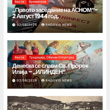
Вести
Времеплов
„Првото заседание на АСНОМ“-
2 Август 1944 год.
02/08/2026
RADOVIS NEWS
Вести
Традиција, Обичаи И Култура
Денеска се слави Св. Пророк
Илија – „ИЛИНДЕН“
02/08/2026
RADOVIS NEWS