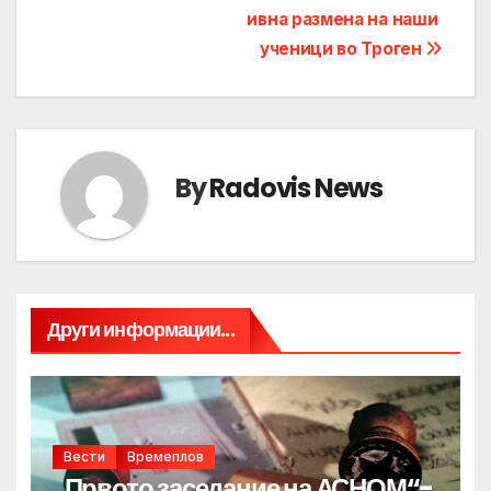
ивна размена на наши
ученици во Троген
By
Radovis News
Други информации...
Вести
Времеплов
„Првото заседание на АСНОМ“-