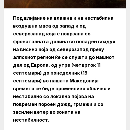
Под влијание на влажна и на нестабилна
воздушна маса од запад и од
северозапад која е поврзана со
фронаталната долина со поладен воздух
на висина која од северозапад преку
алпскиот регион ќе се спушти до нашиот
дел од Европа, од утре (четврток 11
септември) до понеделник (15
септември) во нашата Македонија
времето ќе биде променливо облачно и
нестабилно со локална појава на
повремен пороен дожд, грмежи и со
засилен ветер во зоната на
нестабилност.