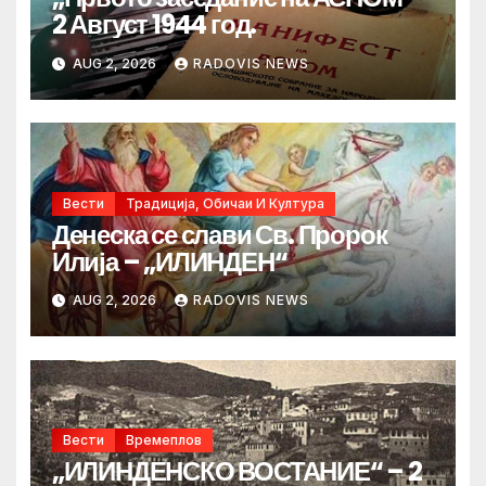
2 Август 1944 год.
AUG 2, 2026
RADOVIS NEWS
Вести
Традиција, Обичаи И Култура
Денеска се слави Св. Пророк
Илија – „ИЛИНДЕН“
AUG 2, 2026
RADOVIS NEWS
Вести
Времеплов
„ИЛИНДЕНСКО ВОСТАНИЕ“ – 2