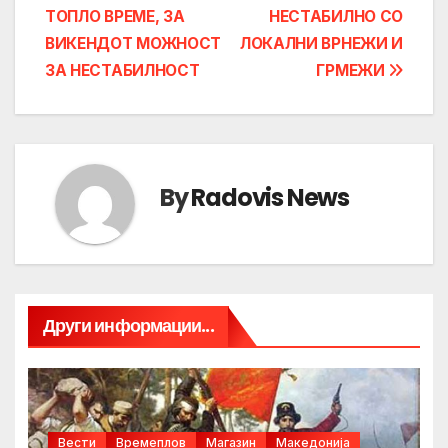
ТОПЛО ВРЕМЕ, ЗА
НЕСТАБИЛНО СО
navigation
ВИКЕНДОТ МОЖНОСТ
ЛОКАЛНИ ВРНЕЖИ И
ЗА НЕСТАБИЛНОСТ
ГРМЕЖИ
By
Radovis News
Други информации...
Вести
Времеплов
Магазин
Македонија