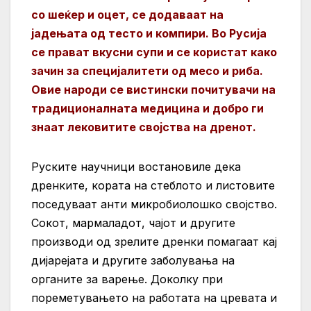
со шеќер и оцет, се додаваат на
јадењата од тесто и компири. Во Русија
се прават вкусни супи и се користат како
зачин за специјалитети од месо и риба.
Овие народи се вистински почитувачи на
традиционалната медицина и добро ги
знаат лековитите својства на дренот.
Руските научници востановиле дека
дренките, кората на стеблото и листовите
поседуваат анти микробиолошко својство.
Сокот, мармаладот, чајот и другите
производи од зрелите дренки помагаат кај
дијарејата и другите заболувања на
органите за варење. Доколку при
пореметувањето на работата на цревата и