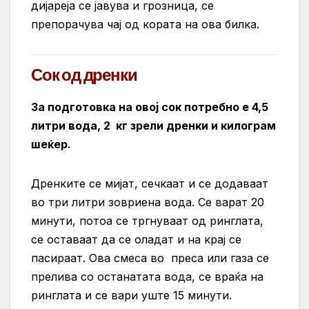
дијареја се јавува и грозница, се
препорачува чај од кората на ова билка.
Сок од дренки
За подготовка на овој сок потребно е 4,5
литри вода, 2 кг зрели дренки и килограм
шеќер.
Дренките се мијат, сечкаат и се додаваат
во три литри зовриена вода. Се варат 20
минути, потоа се тргнуваат од ринглата,
се оставаат да се оладат и на крај се
пасираат. Ова смеса во преса или газа се
прелива со останатата вода, се враќа на
ринглата и се вари уште 15 минути.