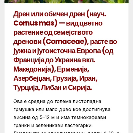
Дрен или обичен дрен (науч.
Cornus mas) — вид цветно
растение од семејството
дренови (Cornaceae), расте во
јужна и југоисточна Европа (од
Франција до Украина вкл.
Македонија), Ерменија,
Азербејџан, Грузија, Иран,
Турција, Либан и Сирија.
Ова е средна до голема листопадна
грмушка или мало дрво кое достигнува
висина од 5–12 м и има темнокафеави
гранки и зеленикави ластегарки.