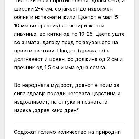
Листовите се спротиставени, долги 4–10, а
широки 2–4 см, со јајчест до издолжен
облик и истакнати жили. Цветот е мал (5–
10 мм во пречник) со четири жолти
ливчиња, во китки од по 10–25. Цвета уште
во зимата, далеку пред појавувањето на
првите листови. Плодот (дренката) е
долгнавест и црвен, со должина од 2 см и
пречник од 1,5 см и има една семка.
Во народната мудрост, дренот е поим за
сила здравје поради неговата цврстина и
издржливост, па оттука и познатата
изрека „здрав како дрен“.
Содржат големо количество на природни