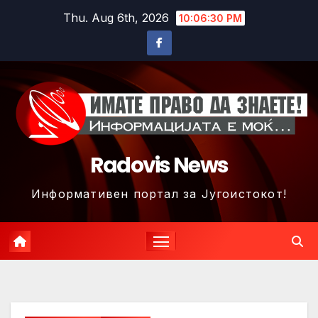
Skip
Thu. Aug 6th, 2026
10:06:33 PM
to
content
Radovis News
Информативен портал за Југоистокот!