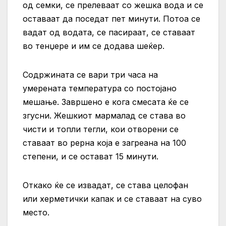
од семки, се прелеваат со жешка вода и се
оставаат да поседат пет минути. Потоа се
вадат од водата, се пасираат, се ставаат
во тенџере и им се додава шеќер.
Содржината се вари три часа на
умерената температура со постојано
мешање. Завршено е кога смесата ќе се
згусни. Жешкиот мармалад се става во
чисти и топли тегли, кои отворени се
ставаат во рерна која е загреана на 100
степени, и се остават 15 минути.
Откако ќе се извадат, се става целофан
или херметички капак и се ставаат на суво
место.