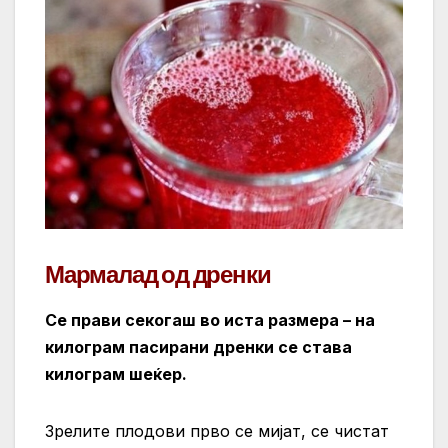
Мармалад од дренки
Се прави секогаш во иста размера – на
килограм пасирани дренки се става
килограм шеќер.
Зрелите плодови прво се мијат, се чистат