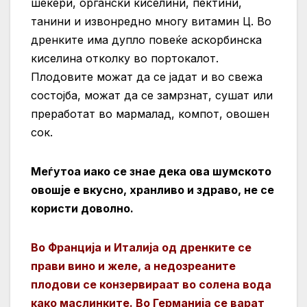
шеќери, органски киселини, пектини,
танини и извонредно многу витамин Ц. Во
дренките има дупло повеќе аскорбинска
киселина отколку во портокалот.
Плодовите можат да се јадат и во свежа
состојба, можат да се замрзнат, сушат или
преработат во мармалад, компот, овошен
сок.
Меѓутоа иако се знае дека ова шумското
овошје е вкусно, хранливо и здраво, не се
користи доволно.
Во Франција и Италија од дренките се
прави вино и желе, а недозреаните
плодови се конзервираат во солена вода
како маслинките. Во Германија се варат