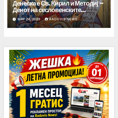
Денеска е Св. Кирил и Методиј –
Денот на сесловенските
просветители
MAY 24, 2026
RADOVIS NEWS