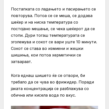
Постапката со ладењето и пасирањето се
повторува. Потоа се се меша, се додава
шеќер и на ниска температура со
постојано мешање, се чека шеќерот да се
стопи. Дури тогаш температурата се
зголемува и сокот се вари уште 10 минути.
Сокот се става во измиени и жешки
шишиња, кои потоа херметички се
затвараат.
Кога еднаш шишето ќе се отвори, би
требало да се чува во фрижидер. Поради
јаката концентрација се разблажува со
обична или кисела вода по вкус.