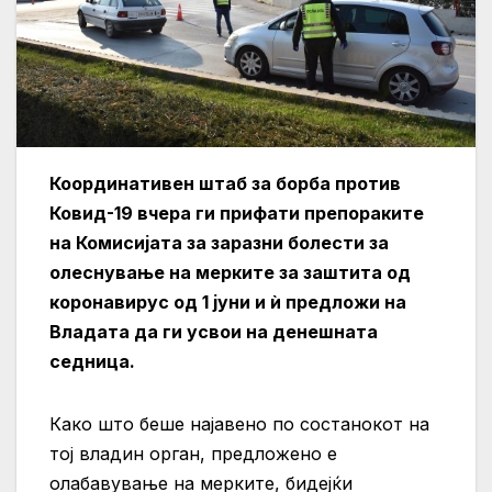
Координативен штаб за борба против
Ковид-19 вчера ги прифати препораките
на Комисијата за заразни болести за
олеснување на мерките за заштита од
коронавирус од 1 јуни и ѝ предложи на
Владата да ги усвои на денешната
седница.
Како што беше најавено по состанокот на
тој владин орган, предложено е
олабавување на мерките, бидејќи