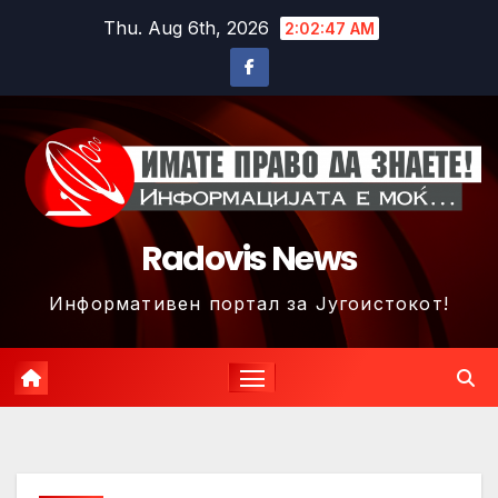
Skip
Thu. Aug 6th, 2026
2:02:50 AM
to
content
Radovis News
Информативен портал за Југоистокот!