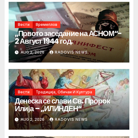
Вести
Времеплов
„Првото заседание на АСНОМ“-
2 Август 1944 год.
AUG 2, 2026
RADOVIS NEWS
Вести
Традиција, Обичаи И Култура
Денеска се слави Св. Пророк
Илија – „ИЛИНДЕН“
AUG 2, 2026
RADOVIS NEWS