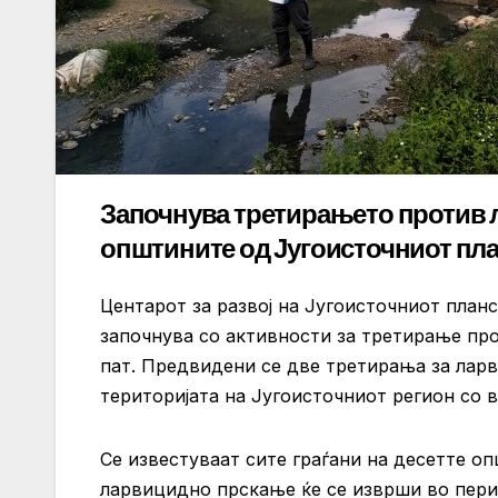
Започнува третирањето против 
општините од Југоисточниот пла
Центарот за развој на Југоисточниот план
започнува со активности за третирање пр
пат. Предвидени се две третирања за лар
територијата на Југоисточниот регион со в
Се известуваат сите граѓани на десетте о
ларвицидно прскање ќе се изврши во перио