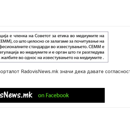
рталот RadovisNews.mk значи дека давате согласнос