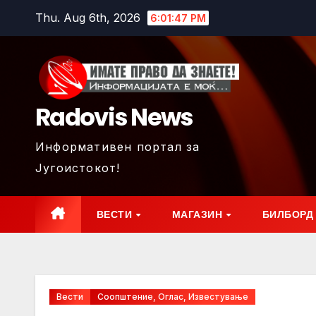
Skip
Thu. Aug 6th, 2026
6:01:48 PM
to
content
Radovis News
Информативен портал за
Југоистокот!
ВЕСТИ
МАГАЗИН
БИЛБОРД
Вести
Соопштение, Оглас, Известување