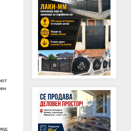
нот
јен
ред: