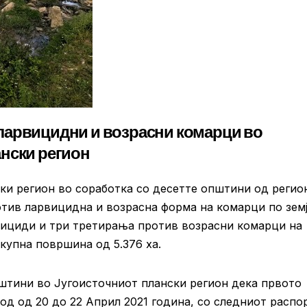
ларвицидни и возрасни комарци во
нски регион
ски регион во соработка со десетте општини од регио
отив ларвицидна и возрасна форма на комарци по зем
вициди и три третирања против возрасни комарци на
купна површина од 5.376 ха.
пштини во Југоисточниот плански регион дека првото
д од 20 до 22 Април 2021 година, со следниот распо