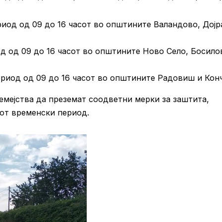
ериод од 09 до 16 часот во општините Валандово, Дојр
иод од 09 до 16 часот во општините Ново Село, Босило
период од 09 до 16 часот во општините Радовиш и Конч
емејства да преземат соодветни мерки за заштита,
иот временски период.