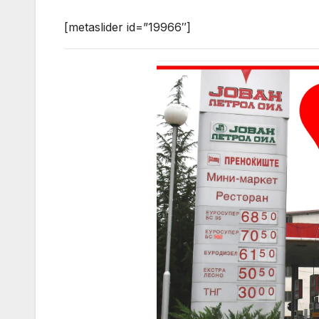
[metaslider id=”19966″]