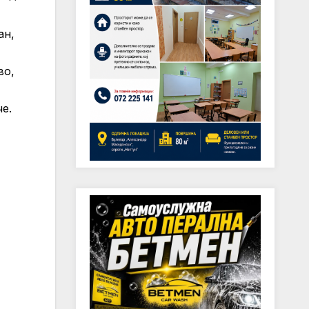
ан,
во,
е.