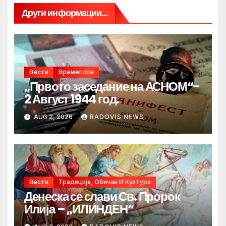
Други информации...
Вести
Времеплов
„Првото заседание на АСНОМ“-
2 Август 1944 год.
AUG 2, 2026
RADOVIS NEWS
Вести
Традиција, Обичаи И Култура
Денеска се слави Св. Пророк
Илија – „ИЛИНДЕН“