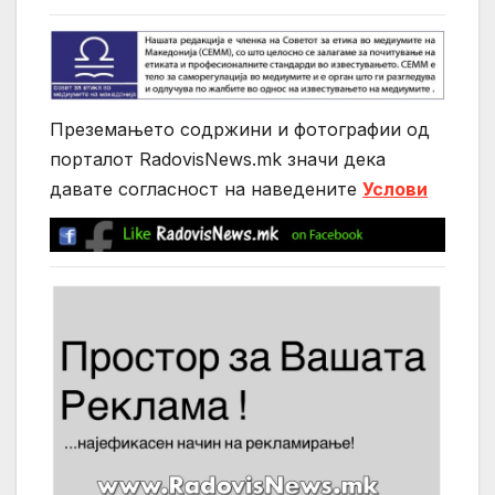
Преземањето содржини и фотографии од
порталот RadovisNews.mk значи дека
давате согласност на нaведените
Услови