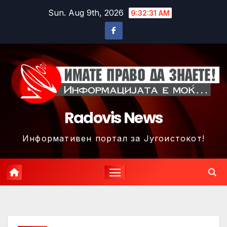
Skip
Sun. Aug 9th, 2026
9:32:34 AM
to
content
Radovis News
Информативен портал за Југоистокот!