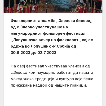
Фолклорниот ансамбл ,,Злевски бисери,,
од с.Злеово учествуваше на
меѓународниот фолклорен фестивал
,,Лопушначка вечер на фолклорот,, кој се
одржа во Лопушник -Р.Србија од
30.6.2023 до 02.7.2023
На овој фестивал учествуваа членови од
с.Злеово кои неуморно работат да нашата
македонска традиција и култура која беше
прикажана надвор од нашите граници.