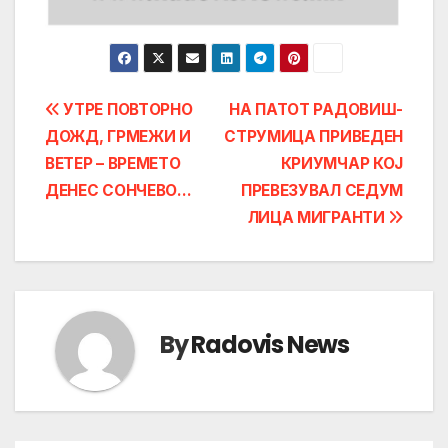
Post
УТРЕ ПОВТОРНО
НА ПАТОТ РАДОВИШ-
ДОЖД, ГРМЕЖИ И
СТРУМИЦА ПРИВЕДЕН
navigation
ВЕТЕР – ВРЕМЕТО
КРИУМЧАР КОЈ
ДЕНЕС СОНЧЕВО…
ПРЕВЕЗУВАЛ СЕДУМ
ЛИЦА МИГРАНТИ
By
Radovis News