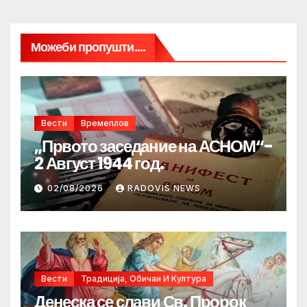
Можеби пропушти....
Вести
Времеплов
„Првото заседание на АСНОМ“-
2 Август 1944 год.
02/08/2026
RADOVIS NEWS
Вести
Традиција, Обичаи И Култура
Денеска се слави Св. Пророк