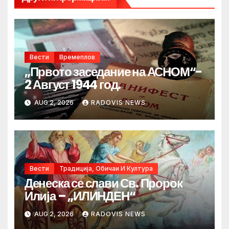
Вести
Времеплов
„Првото заседание на АСНОМ“-
2 Август 1944 год.
AUG 2, 2026
RADOVIS NEWS
Вести
Традиција, Обичаи И Култура
Денеска се слави Св. Пророк
Илија – „ИЛИНДЕН“
AUG 2, 2026
RADOVIS NEWS