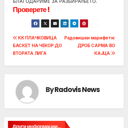
БЛАГОДАРИМЕ ЗА РАЗБИРАЊЕТО.
Проверете !
Post
КК ПЛАЧКОВИЦА
Радовишки марифети:
БАСКЕТ НА ЧЕКОР ДО
ДРОБ САРМА ВО
navigation
ВТОРАТА ЛИГА
КАЈЦА
By
Radovis News
Други информации...