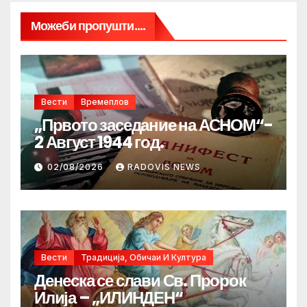
Можеби пропушти....
Вести
Времеплов
„Првото заседание на АСНОМ“-
2 Август 1944 год.
02/08/2026
RADOVIS NEWS
Вести
Традиција, Обичаи И Култура
Денеска се слави Св. Пророк
Илија – „ИЛИНДЕН“