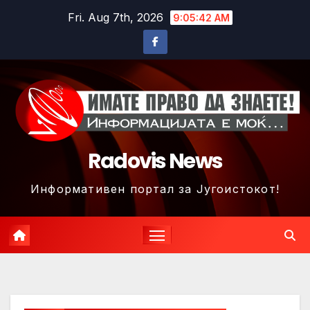
Skip
Fri. Aug 7th, 2026
9:05:45 AM
to
content
Radovis News
Информативен портал за Југоистокот!