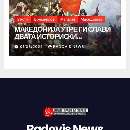
Вести
Времеплов
Магазин
Македонија
МАКЕДОНИЈА УТРЕ ГИ СЛАВИ
ДВАТА ИСТОРИСКИ
ИЛИНДЕНА!
01/08/2026
RADOVIS NEWS
Radovis News