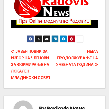
Post
ЈАВЕН ПОВИК ЗА
НЕМА
ИЗБОР НА ЧЛЕНОВИ
ПРОДОЛЖУВАЊЕ НА
navigation
ЗА ФОРМИРАЊЕ НА
УЧЕБНАТА ГОДИНА
ЛОКАЛЕН
МЛАДИНСКИ СОВЕТ
By
Radovis News