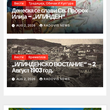
Вести
Традиција, Обичаи И Култура
Денеска се слави Св. Пророк
Илија – „ИЛИНДЕН“
AUG 2, 2026
RADOVIS NEWS
Вести
Времеплов
„ИЛИНДЕНСКО ВОСТАНИЕ“ – 2
Август 1903 год.
AUG 2, 2026
RADOVIS NEWS