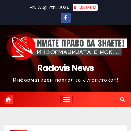
Skip
Fri. Aug 7th, 2026
9:13:01 PM
to
content
Radovis News
Информативен портал за Југоистокот!