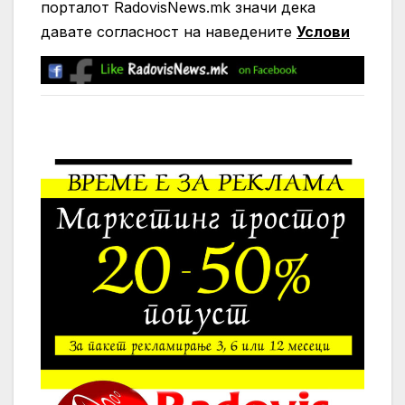
порталот RadovisNews.mk значи дека
давате согласност на нaведените
Услови